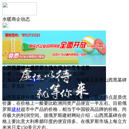
水暖商企动态
山西黑墓碑在俄罗斯市场有很大的竞争优势
作者：13826737380 2022-10-30 浏览:
169
广东云浮雪池
石材
生产山西黑石材，专业加工各类山西黑墓碑
石。罗先生 ***
山西黑墓碑在俄罗斯市场有很大的竞争优势，较大特点是质优
价廉，在价格上一般要比欧洲同类产品便宜一半左右。目前俄
罗斯
建材
超市中产品的价格，相当于中国较高品牌的价格。尚
存极大的利润空间。据俄罗斯建材网站介绍，山西黑墓碑在价
格上要比意大利希腊印度的便宜得多。在俄罗斯市场上每立方
米米只卖150美元左右。