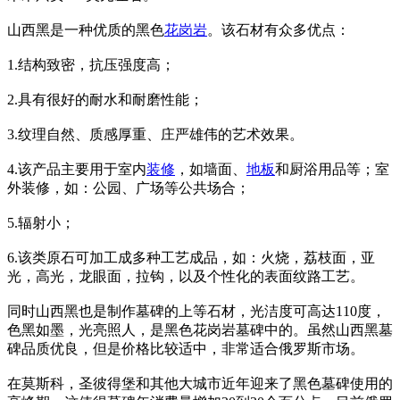
山西黑是一种优质的黑色
花岗岩
。该石材有众多优点：
1.结构致密，抗压强度高；
2.具有很好的耐水和耐磨性能；
3.纹理自然、质感厚重、庄严雄伟的艺术效果。
4.该产品主要用于室内
装修
，如墙面、
地板
和厨浴用品等；室
外装修，如：公园、广场等公共场合；
5.辐射小；
6.该类原石可加工成多种工艺成品，如：火烧，荔枝面，亚
光，高光，龙眼面，拉钩，以及个性化的表面纹路工艺。
同时山西黑也是制作墓碑的上等石材，光洁度可高达110度，
色黑如墨，光亮照人，是黑色花岗岩墓碑中的。虽然山西黑墓
碑品质优良，但是价格比较适中，非常适合俄罗斯市场。
在莫斯科，圣彼得堡和其他大城市近年迎来了黑色墓碑使用的