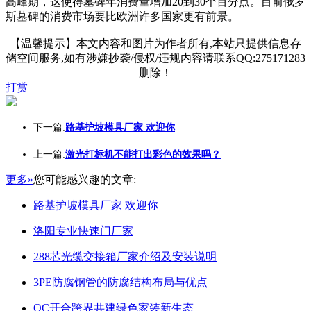
高峰期，这使得墓碑年消费量增加20到30个百分点。目前俄罗
斯墓碑的消费市场要比欧洲许多国家更有前景。
【温馨提示】本文内容和图片为作者所有,本站只提供信息存
储空间服务,如有涉嫌抄袭/侵权/违规内容请联系QQ:275171283
删除！
打赏
下一篇:
路基护坡模具厂家 欢迎你
上一篇:
激光打标机不能打出彩色的效果吗？
更多»
您可能感兴趣的文章:
路基护坡模具厂家 欢迎你
洛阳专业快速门厂家
288芯光缆交接箱厂家介绍及安装说明
3PE防腐钢管的防腐结构布局与优点
OC开合跨界共建绿色家装新生态