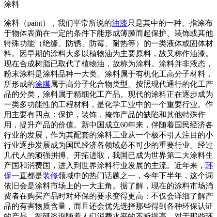
涂料
涂料（paint），我们平常所说的
油漆
只是其中的一种。指涂布
于物体表面在一定的条件下能形成薄膜而起保护、装饰或其他
特殊功能（绝缘、防锈、防霉、耐热等）的一类液体或固体材
料。因早期的涂料大多以植物油为主要原料，故又称作油漆。
现在合成树脂已取代了植物油，故称为涂料。涂料并非液态，
粉末涂料是涂料品种一大类。涂料属于有机化工高分子材料，
所形成的
涂膜
属于高分子化合物类型。按照现代通行的化工产
品的分类，涂料属于精细化工产品。现代的涂料正在逐步成为
一类多功能性的工程材料，是化学工业中的一个重要行业。作
用主要有四点：保护，装饰，掩饰产品的缺陷和其他特殊作
用，提升产品的价值。新中国成立60年来，伴随着国民经济各
行业的发展，作为其配套的涂料工业从一个极不引人注目的小
行业逐步发展成为国民经济各领域必不可少的重要行业。经过
几代人的顽强拼搏、开拓进取，我国已成为世界第二大涂料生
产国和消费国，进入到世界涂料行业发展的主流。近年来，
环
保
一直都是
装修
领域中的热门话题之一，今年下半年，这个词
依旧会是涂料市场上的一大主角。据了解，现在的涂料市场消
费者在购买产品时对环保的要求变得更高：不仅会详细了解产
品的有害物质含量，而且还会优先选择那些得到各种环保认证
的产品。智研咨询随着人们消费水平的不断提高，对于那些环