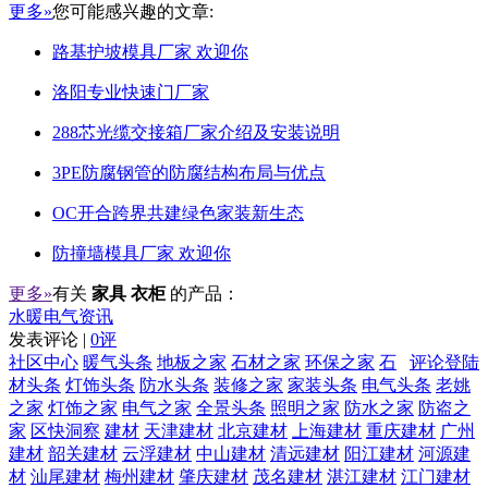
更多»
您可能感兴趣的文章:
路基护坡模具厂家 欢迎你
洛阳专业快速门厂家
288芯光缆交接箱厂家介绍及安装说明
3PE防腐钢管的防腐结构布局与优点
OC开合跨界共建绿色家装新生态
防撞墙模具厂家 欢迎你
更多»
有关
家具 衣柜
的产品：
水暖电气资讯
发表评论 |
0评
社区中心
暖气头条
地板之家
石材之家
环保之家
石
评论登陆
材头条
灯饰头条
防水头条
装修之家
家装头条
电气头条
老姚
之家
灯饰之家
电气之家
全景头条
照明之家
防水之家
防盗之
家
区快洞察
建材
天津建材
北京建材
上海建材
重庆建材
广州
建材
韶关建材
云浮建材
中山建材
清远建材
阳江建材
河源建
材
汕尾建材
梅州建材
肇庆建材
茂名建材
湛江建材
江门建材