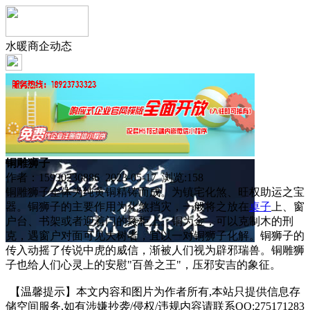
水暖商企动态
铜雕狮子
作者：15930230886 2023-05-17 浏览:
158
铜雕狮子全体为纯黄铜精铸而成。为镇宅化煞、旺权助运之宝
器。铜狮子的主要作用为化煞挡灾，一般将之放在
桌子
上、窗
户台、书架或者迎着门的矮柜上。铜为金，可以克制木的刑
克，遇窗户对面可见大树者，宜以一对铜狮子化解。铜狮子的
传入动摇了传说中虎的威信，渐被人们视为辟邪瑞兽。铜雕狮
子也给人们心灵上的安慰"百兽之王"，压邪安吉的象征。
【温馨提示】本文内容和图片为作者所有,本站只提供信息存
储空间服务,如有涉嫌抄袭/侵权/违规内容请联系QQ:275171283