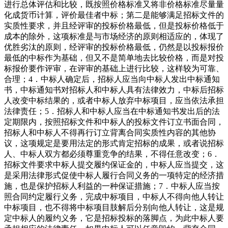
进行总体评估和比较，既按照价格标准又将非价格标准尽量量
化成货币计算，评价最佳者中标；第二是能够满足招标文件的
实质性要求，并且经评审的投标价格最低，但是投标价格低于
成本的除外，这项标准是与市场经济的原则相适应的，体现了
优胜劣汰的原则，经评审的投标价格最低，仍然是以投标报价
最低的中标作为基础，但又不是简单地去比较价格，而是对投
标报价要作评审，在评审的基础上进行比较，这样较为可靠、
合理；4．中标人确定后，招标人应当向中标人发出中标通知
书，中标通知书对招标人和中标人具有法律效力，中标后招标
人改变中标结果的，或者中标人放弃中标项目，应当依法承担
法律责任；5．招标人和中标人应当在中标通知书发出后的法
定期限内，按照招标文件和中标人的投标文件订立书面合同，
招标人和中标人不得再行订立背离合同实质性内容的其他协
议，这项规定是要用法定的形式肯定招标的成果，或者说招标
人、中标人双方都必须尊重竞争的结果，不得任意改变；6．
招标文件要求中标人提交履约保证金的，中标人应当提交，这
是采用法律形式促使中标人履行合同义务的一项特定的经济措
施，也是保护招标人利益的一种保证措施；7．中标人应当按
照合同约定履行义务，完成中标项目，中标人不得向他人转让
中标项目，也不得将中标项目肢解后分别向他人转让，这是规
定中标人的履约义务，它是招标投标的落脚点，为此中标人要