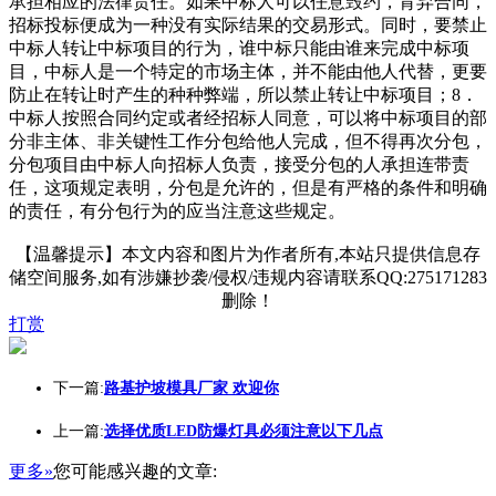
承担相应的法律责任。如果中标人可以任意毁约，背弃合同，
招标投标便成为一种没有实际结果的交易形式。同时，要禁止
中标人转让中标项目的行为，谁中标只能由谁来完成中标项
目，中标人是一个特定的市场主体，并不能由他人代替，更要
防止在转让时产生的种种弊端，所以禁止转让中标项目；8．
中标人按照合同约定或者经招标人同意，可以将中标项目的部
分非主体、非关键性工作分包给他人完成，但不得再次分包，
分包项目由中标人向招标人负责，接受分包的人承担连带责
任，这项规定表明，分包是允许的，但是有严格的条件和明确
的责任，有分包行为的应当注意这些规定。
【温馨提示】本文内容和图片为作者所有,本站只提供信息存
储空间服务,如有涉嫌抄袭/侵权/违规内容请联系QQ:275171283
删除！
打赏
下一篇:
路基护坡模具厂家 欢迎你
上一篇:
选择优质LED防爆灯具必须注意以下几点
更多»
您可能感兴趣的文章: