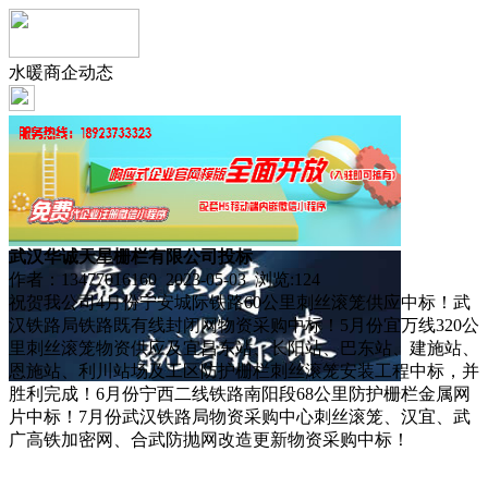
水暖商企动态
武汉华诚天星栅栏有限公司投标
作者：13477016160 2023-05-03 浏览:
124
祝贺我公司4月份宁安城际铁路60公里刺丝滚笼供应中标！武
汉铁路局铁路既有线封闭网物资采购中标！5月份宜万线320公
里刺丝滚笼物资供应及宜昌东站、长阳站、巴东站、建施站、
恩施站、利川站场及工区防护栅栏刺丝滚笼安装工程中标，并
胜利完成！6月份宁西二线铁路南阳段68公里防护栅栏金属网
片中标！7月份武汉铁路局物资采购中心刺丝滚笼、汉宜、武
广高铁加密网、合武防抛网改造更新物资采购中标！