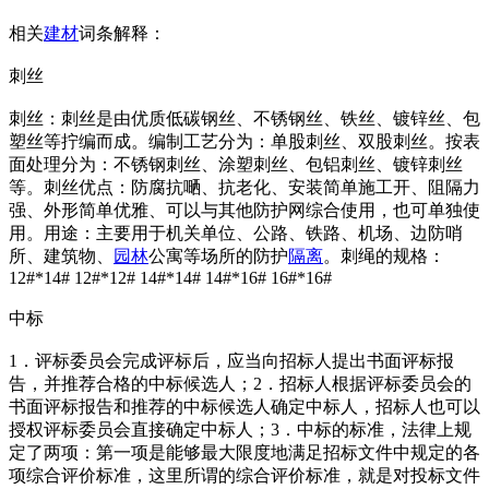
相关
建材
词条解释：
刺丝
刺丝：刺丝是由优质低碳钢丝、不锈钢丝、铁丝、镀锌丝、包
塑丝等拧编而成。编制工艺分为：单股刺丝、双股刺丝。按表
面处理分为：不锈钢刺丝、涂塑刺丝、包铝刺丝、镀锌刺丝
等。刺丝优点：防腐抗嗮、抗老化、安装简单施工开、阻隔力
强、外形简单优雅、可以与其他防护网综合使用，也可单独使
用。用途：主要用于机关单位、公路、铁路、机场、边防哨
所、建筑物、
园林
公寓等场所的防护
隔离
。刺绳的规格：
12#*14# 12#*12# 14#*14# 14#*16# 16#*16#
中标
1．评标委员会完成评标后，应当向招标人提出书面评标报
告，并推荐合格的中标候选人；2．招标人根据评标委员会的
书面评标报告和推荐的中标候选人确定中标人，招标人也可以
授权评标委员会直接确定中标人；3．中标的标准，法律上规
定了两项：第一项是能够最大限度地满足招标文件中规定的各
项综合评价标准，这里所谓的综合评价标准，就是对投标文件