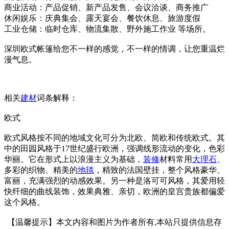
商业活动：产品促销、新产品发售、会议洽谈、商务推广
休闲娱乐：庆典集会、露天宴会、餐饮休息、旅游度假
工业仓储：临时仓库、物流集散、野外施工作业 等场所。
深圳欧式帐篷给您不一样的感觉，不一样的情调，让您重温烂
漫气息。
相关
建材
词条解释：
欧式
欧式风格按不同的地域文化可分为北欧、简欧和传统欧式。其
中的田园风格于17世纪盛行欧洲，强调线形流动的变化，色彩
华丽。它在形式上以浪漫主义为基础，
装修
材料常用
大理石
、
多彩的织物、精美的
地毯
，精致的法国壁挂，整个风格豪华、
富丽，充满强烈的动感效果。另一种是洛可可风格，其爱用轻
快纤细的曲线装饰，效果典雅、亲切，欧洲的皇宫贵族都偏爱
这个风格。
【温馨提示】本文内容和图片为作者所有,本站只提供信息存