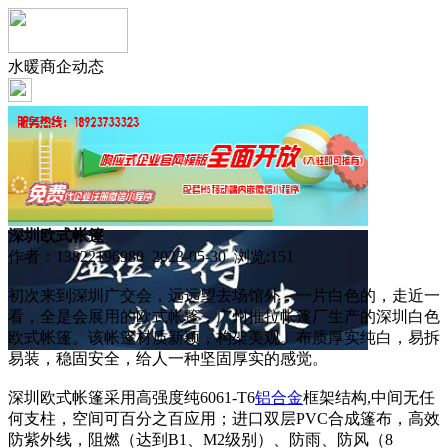
水暖商企动态
深圳欧式帐篷
作者：13822196980 2023-05-30 浏览:
151
初次来到深圳广交会，远远望去场馆外，一片白色的，走近一
看，全是会展用的欧式帐篷，广州推拉帐篷厂生产的深圳白色
欧式帐篷。该帐篷材质新颖，构架美观。布质厚实纯白，易拆
易装，稳固安全，给人一种坚固厚实的感觉。
深圳欧式帐篷采用高强度纯6061-T6
铝合金
框架结构,中间无任
何支柱，空间可百分之百应用；进口双层PVC合成篷布，高效
防紫外线，阻燃（达到B1、M2级别）、防雨、防风（8