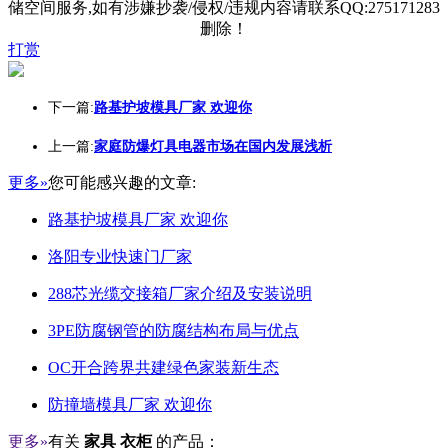
储空间服务,如有涉嫌抄袭/侵权/违规内容请联系QQ:275171283
删除！
打赏
下一篇:
路基护坡模具厂家 欢迎你
上一篇:
家庭防爆灯具电器市场在国内发展浅析
更多»
您可能感兴趣的文章:
路基护坡模具厂家 欢迎你
洛阳专业快速门厂家
288芯光缆交接箱厂家介绍及安装说明
3PE防腐钢管的防腐结构布局与优点
OC开合跨界共建绿色家装新生态
防撞墙模具厂家 欢迎你
更多»
有关
家具 衣柜
的产品：