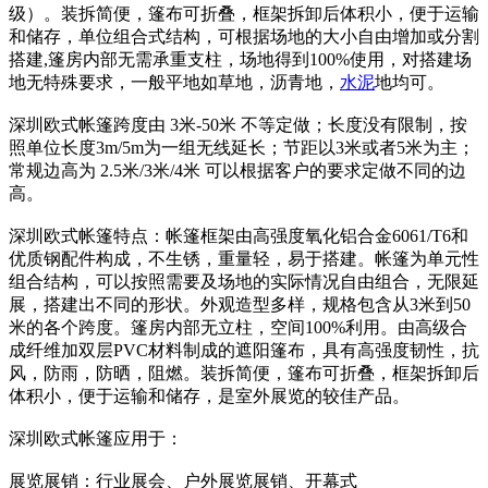
级）。装拆简便，篷布可折叠，框架拆卸后体积小，便于运输
和储存，单位组合式结构，可根据场地的大小自由增加或分割
搭建,篷房内部无需承重支柱，场地得到100%使用，对搭建场
地无特殊要求，一般平地如草地，沥青地，
水泥
地均可。
深圳欧式帐篷跨度由 3米-50米 不等定做；长度没有限制，按
照单位长度3m/5m为一组无线延长；节距以3米或者5米为主；
常规边高为 2.5米/3米/4米 可以根据客户的要求定做不同的边
高。
深圳欧式帐篷特点：帐篷框架由高强度氧化铝合金6061/T6和
优质钢配件构成，不生锈，重量轻，易于搭建。帐篷为单元性
组合结构，可以按照需要及场地的实际情况自由组合，无限延
展，搭建出不同的形状。外观造型多样，规格包含从3米到50
米的各个跨度。篷房内部无立柱，空间100%利用。由高级合
成纤维加双层PVC材料制成的遮阳篷布，具有高强度韧性，抗
风，防雨，防晒，阻燃。装拆简便，篷布可折叠，框架拆卸后
体积小，便于运输和储存，是室外展览的较佳产品。
深圳欧式帐篷应用于：
展览展销：行业展会、户外展览展销、开幕式