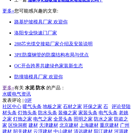
上一篇:
烟雾净化器吸烟管能随意缩短或加长吗？
更多»
您可能感兴趣的文章:
路基护坡模具厂家 欢迎你
洛阳专业快速门厂家
288芯光缆交接箱厂家介绍及安装说明
3PE防腐钢管的防腐结构布局与优点
OC开合跨界共建绿色家装新生态
防撞墙模具厂家 欢迎你
更多»
有关
水泥 防水
的产品：
水暖电气资讯
发表评论 |
0评
社区中心
暖气头条
地板之家
石材之家
环保之家
石
评论登陆
材头条
灯饰头条
防水头条
装修之家
家装头条
电气头条
老姚
之家
灯饰之家
电气之家
全景头条
照明之家
防水之家
防盗之
家
区快洞察
建材
天津建材
北京建材
上海建材
重庆建材
广州
建材
韶关建材
云浮建材
中山建材
清远建材
阳江建材
河源建