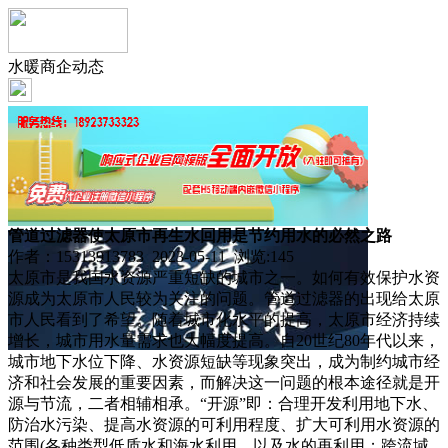
水暖商企动态
管道过滤器使太原市再生水回用是节约用水的必然之路
作者：15313913783 2023-05-11 浏览:
145
太原市是我国水资源严重短缺的城市之一。如何有效保护水资
源成为太原市人民较为关注的问题。管道过滤器的出现给太原
市人民看到了希望。随着城市化水平的提高，太原市经济持续
增长，城市用水量需求也大幅度提高。自20世纪80年代以来，
城市地下水位下降、水资源短缺等现象突出，成为制约城市经
济和社会发展的重要因素，而解决这一问题的根本途径就是开
源与节流，二者相辅相承。“开源”即：合理开发利用地下水、
防治水污染、提高水资源的可利用程度、扩大可利用水资源的
范围(各种类型低质水和海水利用，以及水的再利用；跨流域