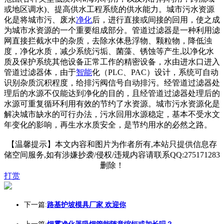
或地区调水)、提高供水工程系统的供水能力。城市污水资源
化是将城市污、废水
净化
后，进行直接或间接的回用，使之成
为城市水资源的一个重要组成部分。管道过滤器是一种利用滤
网直接拦截水中的杂质，去除水体悬浮物、颗粒物，降低浊
度，净化水质，减少系统污垢、菌藻、锈蚀等产生,以净化水
质及保护系统其他设备正常工作的精密设备，水由进水口进入
管道过滤器体，由于
智能
化（PLC、PAC）设计，系统可自动
识别杂质沉积程度，给排污阀信号自动排污。经管道过滤器处
理后的水源不仅能达到净化的目的，且经管道过滤器处理后的
水源可重复循环利用有效的节约了水资源。城市污水资源化是
解决城市缺水的可行办法，污水回用水源稳定，基本不受水文
年变化的影响，再生水水质安全，是节约用水的必然之路。
【温馨提示】本文内容和图片为作者所有,本站只提供信息存
储空间服务,如有涉嫌抄袭/侵权/违规内容请联系QQ:275171283
删除！
打赏
下一篇:
路基护坡模具厂家 欢迎你