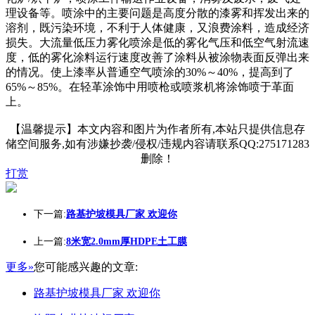
理设备等。喷涂中的主要问题是高度分散的漆雾和挥发出来的
溶剂，既污染环境，不利于人体健康，又浪费涂料，造成经济
损失。大流量低压力雾化喷涂是低的雾化气压和低空气射流速
度，低的雾化涂料运行速度改善了涂料从被涂物表面反弹出来
的情况。使上漆率从普通空气喷涂的30%～40%，提高到了
65%～85%。在轻革涂饰中用喷枪或喷浆机将涂饰喷于革面
上。
【温馨提示】本文内容和图片为作者所有,本站只提供信息存
储空间服务,如有涉嫌抄袭/侵权/违规内容请联系QQ:275171283
删除！
打赏
下一篇:
路基护坡模具厂家 欢迎你
上一篇:
8米宽2.0mm厚HDPE土工膜
更多»
您可能感兴趣的文章:
路基护坡模具厂家 欢迎你