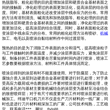
热脱脂等。粗化处理的目的是增加涂层和硬质合金基材表面之
间的接触面，净化处理过的表面更加活化，提高涂层的结合强
度。同时，基材表面粗化还改变涂层中残余应力的分布。常用
的方法有溶剂清洗、碱清洗和加热脱脂等。粗化处理的目的是
增加涂层和硬质合金基材表面之间的接触面，净化处理过的表
面更加活化，提高涂层的结合强度。同时，基材表面粗化还改
变涂层中残余应力的分布。常用的粗化处理方法有喷砂、
机械
加工、电毛以及喷涂自黏结材料作中间过渡层等。
预热的目的是为了消除工件表面的水分和湿气，提高喷涂粒子
与工件接触时的界面温度，并减少涂层界面应力，避免涂层开
裂。制备好的工件表面要在尽量短的时间内进行喷涂，喷涂工
艺参数要根据喷涂方法、材料和工件具体情况而定。
喷涂后得到的涂层有时不能直接使用。对于防腐层，为了防止
腐蚀介质入涂层到达硬质合金基材需要进行封孔处理；对于承
受高应力载荷或冲击磨损的工件要对喷涂层进行重熔处理，使
疏松多孔的与基材主要靠机械结合的涂层变为基材呈冶金结合
的致密喷焊层；对于有尺寸精度要求的工件对喷涂层要进行机
械加工。纬迪平口机刀片不仅是生产刀片材料的一线厂家，同
时也是进行刀片材料精深加工的厂家，公司技术纯熟，工艺稳
定，联系电话***，网址。fbdp88