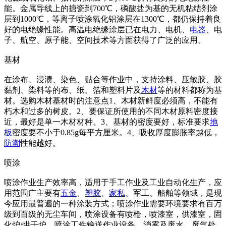
能。金属导线上的搪瓷到700℃，磷酸盐为基的无机粘结剂涂
层到1000℃，等离子喷涂氧化铝涂层在1300℃，都仍保持着良
好的电绝缘性能。高温电绝缘涂层已在电力、电机、
电器
、电
子、航空、原子能、空间技术等方面获得了广泛的应用。
基材
在涂布、浸渍、染色、贴合等作业中，支持涂料、压敏胶、胶
黏剂、染料等的布、纸、箔和塑料片及
木材
等的材料都称为基
材。选购木材基材时的注意点1、木材新鲜度必须高，不能有
朽木和过多的树皮。2、要保证所使用的不同木材原料密度接
近，最好是单一木材材种。3、基材的密度要好，标准要求
地
板
密度要不小于0.85g每平方厘米。4、吸收厚度膨胀率越低，
防潮
性能越好。
喷涂
喷涂作业生产效率高，适用于手工作业及工业自动化生产，应
用范围广主要有
五金
、
塑胶
、
家私
、军工、船舶等领域，是现
今应用最普遍的一种涂装方式；喷涂作业需要环境要求有百万
级到百级的无尘车间，喷涂设备有喷枪，喷漆室，供漆室，固
化炉/烘干炉，喷涂工件输送作业设备，消雾及废水，废气处