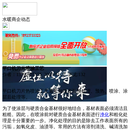
水暖商企动态
平口机刀片喷涂工艺
作者：13790555155 2023-04-22 浏览:
132
平口机刀片热喷涂工艺通常包括表面预处理、预热、喷涂、涂
层后处理等。
为了使涂层与硬质合金基材很好地结合，基材表面必须清洁且
粗糙。因此，在喷涂前对硬质合金基材表面进行
净化
和粗化处
理是十分重要的一步。净化处理的目的是除去工作表面所有的
污垢，如氧化皮、油渍等。常用的方法有溶剂清洗、碱清洗加