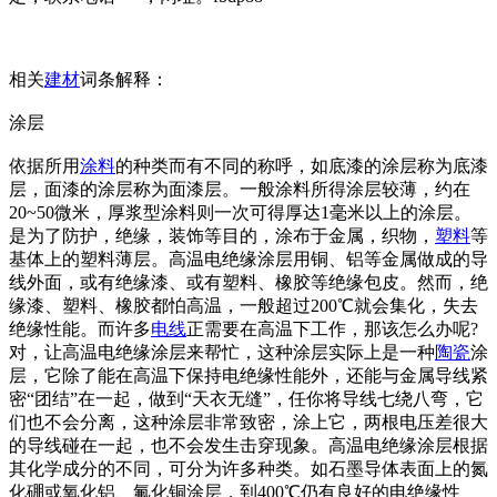
相关
建材
词条解释：
涂层
依据所用
涂料
的种类而有不同的称呼，如底漆的涂层称为底漆
层，面漆的涂层称为面漆层。一般涂料所得涂层较薄，约在
20~50微米，厚浆型涂料则一次可得厚达1毫米以上的涂层。
是为了防护，绝缘，装饰等目的，涂布于金属，织物，
塑料
等
基体上的塑料薄层。高温电绝缘涂层用铜、铝等金属做成的导
线外面，或有绝缘漆、或有塑料、橡胶等绝缘包皮。然而，绝
缘漆、塑料、橡胶都怕高温，一般超过200℃就会集化，失去
绝缘性能。而许多
电线
正需要在高温下工作，那该怎么办呢?
对，让高温电绝缘涂层来帮忙，这种涂层实际上是一种
陶瓷
涂
层，它除了能在高温下保持电绝缘性能外，还能与金属导线紧
密“团结”在一起，做到“天衣无缝”，任你将导线七绕八弯，它
们也不会分离，这种涂层非常致密，涂上它，两根电压差很大
的导线碰在一起，也不会发生击穿现象。高温电绝缘涂层根据
其化学成分的不同，可分为许多种类。如石墨导体表面上的氮
化硼或氧化铝、氟化铜涂层，到400℃仍有良好的电绝缘性