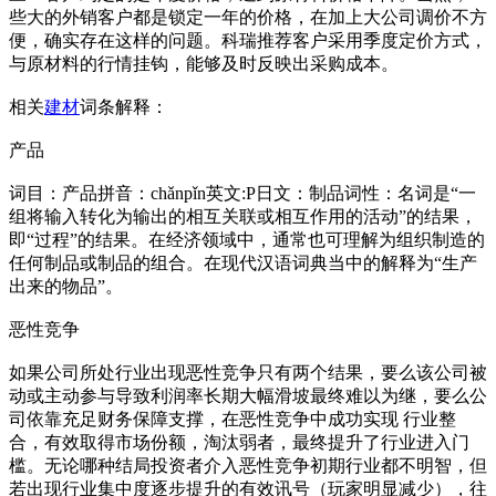
些大的外销客户都是锁定一年的价格，在加上大公司调价不方
便，确实存在这样的问题。科瑞推荐客户采用季度定价方式，
与原材料的行情挂钩，能够及时反映出采购成本。
相关
建材
词条解释：
产品
词目：产品拼音：chǎnpǐn英文:P日文：制品词性：名词是“一
组将输入转化为输出的相互关联或相互作用的活动”的结果，
即“过程”的结果。在经济领域中，通常也可理解为组织制造的
任何制品或制品的组合。在现代汉语词典当中的解释为“生产
出来的物品”。
恶性竞争
如果公司所处行业出现恶性竞争只有两个结果，要么该公司被
动或主动参与导致利润率长期大幅滑坡最终难以为继，要么公
司依靠充足财务保障支撑，在恶性竞争中成功实现 行业整
合，有效取得市场份额，淘汰弱者，最终提升了行业进入门
槛。无论哪种结局投资者介入恶性竞争初期行业都不明智，但
若出现行业集中度逐步提升的有效讯号（玩家明显减少），往