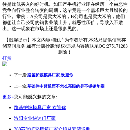
往是逢低买入的好时机。如国产手机行业即在经历一个由恶性
竞争向行业整合转变的周期，这毕竟是一个需求巨大且增长的
行业。举例：A公司是卖大米的，B公司也是卖大米的，他们
都想让自己公司的销售业绩上升，就恶性压价，导致入不敷
出。这一现象在市场上还是很多见的。
【温馨提示】本文内容和图片为作者所有,本站只提供信息存
储空间服务,如有涉嫌抄袭/侵权/违规内容请联系QQ:275171283
删除！
打赏
下一篇:
路基护坡模具厂家 欢迎你
上一篇:
基础件中普通而不怎么亮眼的是不锈钢垫圈
更多»
您可能感兴趣的文章:
路基护坡模具厂家 欢迎你
洛阳专业快速门厂家
288芯光缆交接箱厂家介绍及安装说明