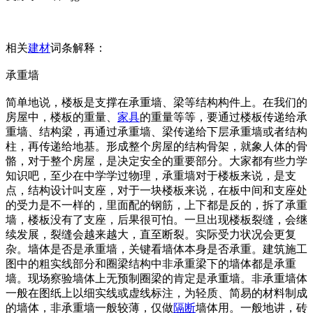
相关
建材
词条解释：
承重墙
简单地说，楼板是支撑在承重墙、梁等结构构件上。在我们的
房屋中，楼板的重量、
家具
的重量等等，要通过楼板传递给承
重墙、结构梁，再通过承重墙、梁传递给下层承重墙或者结构
柱，再传递给地基。形成整个房屋的结构骨架，就象人体的骨
骼，对于整个房屋，是决定安全的重要部分。大家都有些力学
知识吧，至少在中学学过物理，承重墙对于楼板来说，是支
点，结构设计叫支座，对于一块楼板来说，在板中间和支座处
的受力是不一样的，里面配的钢筋，上下都是反的，拆了承重
墙，楼板没有了支座，后果很可怕。一旦出现楼板裂缝，会继
续发展，裂缝会越来越大，直至断裂。实际受力状况会更复
杂。墙体是否是承重墙，关键看墙体本身是否承重。建筑施工
图中的粗实线部分和圈梁结构中非承重梁下的墙体都是承重
墙。现场察验墙体上无预制圈梁的肯定是承重墙。非承重墙体
一般在图纸上以细实线或虚线标注，为轻质、简易的材料制成
的墙体，非承重墙一般较薄，仅做
隔断
墙体用。一般地讲，砖