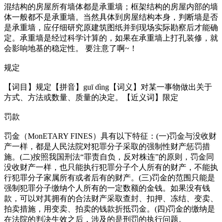
混结构的房屋所有墙体都是承重墙；框架结构的房屋内部的墙
体一般都不是承重墙。当然具体到房屋结构本身，判断墙是否
是承重墙，应仔细研究原建筑图纸并到现场实际勘察后才能确
定。承重墙是经过科学计算的，如果在承重墙上打孔装修，就
会影响地基的稳定性。 要注意了啊~！
规定
【词目】规定【拼音】guī dìng【词义】对某一事物做出关于
方式、方法或数量、质量的决定。【近义词】限定
罚款
罚金（Mo
nETARY FINES）具有以下特征：(一)罚金与没收财
产一样，都是人民法院对犯罪分子采取的强制性财产惩罚措
施。(二)按照我国刑法“罪责自负，反对株连”的原则，罚金同
没收财产一样，也只能执行犯罪分子个人所有的财产，不能执
行犯罪分子家属所有或者后有的财产。(三)罚金的范围只能是
强制犯罪分子缴纳个人所有的一定数额的金钱。如果没有钱
款，可以对其拥有的合法财产采取查封、扣押、冻结、变卖、
拍卖措施，用变卖、拍卖的钱款折抵罚金。(四)罚金的缴纳是
在法院的判决生效之后，涉及的是刑罚的执行问题。