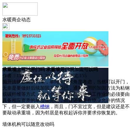
水暖商企动态
承重墙上可以开门吗 承重墙开门洞加固可以吗
作者：13402000333 2023-03-30 浏览:
155
抛开法律层面的约束，单纯从技术角度考虑，当然可以开门，
无非是要做好后续加固工作而已，通常采用的加固方法为粘钢
或碳纤维等方式，但这个加固方案及拆除施工作业均必须要由
具备相应资质的单位来完成，而且还要是在物业允许的情况
下，但一定要嵌入
槽钢
，而且，门不宜过宽，但是建议还是不
要敲动承重墙，因为邻居是有权起诉你并要求你恢复的。
墙体机构可以随意改动吗