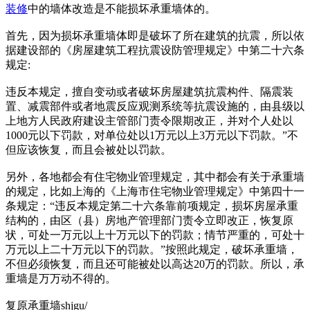
装修
中的墙体改造是不能损坏承重墙体的。
首先，因为损坏承重墙体即是破坏了所在建筑的抗震，所以依
据建设部的《房屋建筑工程抗震设防管理规定》中第二十六条
规定:
违反本规定，擅自变动或者破坏房屋建筑抗震构件、隔震装
置、减震部件或者地震反应观测系统等抗震设施的，由县级以
上地方人民政府建设主管部门责令限期改正，并对个人处以
1000元以下罚款，对单位处以1万元以上3万元以下罚款。”不
但应该恢复，而且会被处以罚款。
另外，各地都会有住宅物业管理规定，其中都会有关于承重墙
的规定，比如上海的《上海市住宅物业管理规定》中第四十一
条规定：“违反本规定第二十六条靠前项规定，损坏房屋承重
结构的，由区（县）房地产管理部门责令立即改正，恢复原
状，可处一万元以上十万元以下的罚款；情节严重的，可处十
万元以上二十万元以下的罚款。”按照此规定，破坏承重墙，
不但必须恢复，而且还可能被处以高达20万的罚款。所以，承
重墙是万万动不得的。
复原承重墙shjgu/