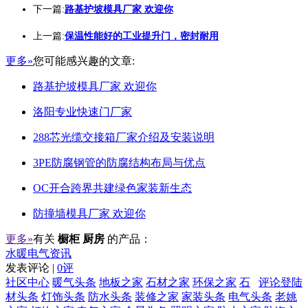
下一篇:
路基护坡模具厂家 欢迎你
上一篇:
保温性能好的工业提升门，密封耐用
更多»
您可能感兴趣的文章:
路基护坡模具厂家 欢迎你
洛阳专业快速门厂家
288芯光缆交接箱厂家介绍及安装说明
3PE防腐钢管的防腐结构布局与优点
OC开合跨界共建绿色家装新生态
防撞墙模具厂家 欢迎你
更多»
有关
橱柜 厨房
的产品：
水暖电气资讯
发表评论 |
0评
社区中心
暖气头条
地板之家
石材之家
环保之家
石
评论登陆
材头条
灯饰头条
防水头条
装修之家
家装头条
电气头条
老姚