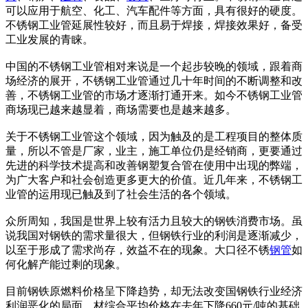
可以应用于航空、化工、汽车配件等方面，具有很好的硬度。
不锈钢工业管延展性较好，而且易于焊接，焊接效果好，备受
工业发展的青睐。
中国的不锈钢工业管相对来说是一个起步较晚的领域，跟着商
场经济的展开，不锈钢工业管通过几十年时间的不断调整和改
善，不锈钢工业管的市场才逐渐打通开来。如今不锈钢工业管
商场现已越来越显着，商场需要也是越来越多。
关于不锈钢工业管这个领域，因为触及的是工程项目的整体质
量，所以不管是厂家，业主，施工单位仍是经销商，更要通过
先进的科学技术提高和改善钢塑复合管在使用中出现的弊端，
为广大客户和社会创造更多更大的价值。近几年来，不锈钢工
业管的运用现已触及到了社会生活的各个领域。
众所周知，我国是世界上较有活力且较大的钢铁消费市场。虽
说我国对钢铁的需求量很大，但钢铁行业的利润是逐渐减少，
以至于形成了需求尚存，效益不在的现象。大口径不锈
钢管
如
何化解产能过剩的现象。
目前钢铁原燃料价格呈下降趋势，却无法改变国钢铁行业经济
利润恶化的局面。材综合平均价格在去年下降660元/吨的基础