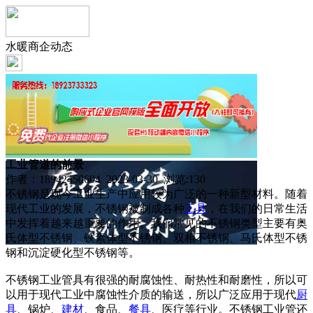
水暖商企动态
工业管道的前景
作者：18942450604 2023-03-30 浏览:
130
不锈钢是现今工业生产中应用较为广泛的一种新型材料。随着
现代工业的发展，不锈钢被制成各种
工具
，在我们的日常生活
中发挥着越来越重要的作用。我们常见的不锈钢类型主要有奥
氏体型不锈钢、铁素体型不锈钢、双相不锈钢、马氏体型不锈
钢和沉淀硬化型不锈钢等。
不锈钢工业管具有很强的耐腐蚀性、耐热性和耐磨性，所以可
以用于现代工业中腐蚀性介质的输送，所以广泛应用于现代
厨
具
、锅炉、
建材
、食品、
餐具
、医疗等行业。不锈钢工业管还