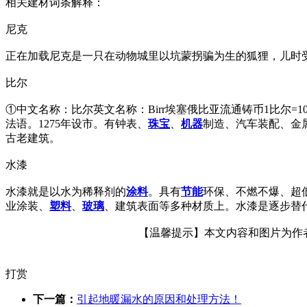
相关建材词条解释：
尼克
正在加载尼克是一只在动物城里以坑蒙拐骗为生的狐狸，儿时
比尔
①中文名称：比尔英文名称：Birr埃塞俄比亚流通铸币1比尔=
法语。1275年设市。有钟表、
珠宝
、
机器
制造、汽车装配、金属
古老建筑。
水漆
水漆就是以水为稀释剂的
涂料
。具有
节能
环保、不燃不爆、超
业涂装、
塑料
、
玻璃
、建筑表面等多种材质上。水漆是逐步替
【温馨提示】本文内容和图片为作者所
打赏
下一篇：
引起地暖漏水的原因和处理方法！