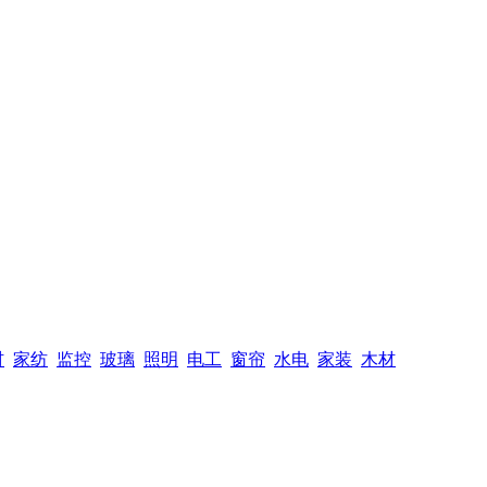
材
家纺
监控
玻璃
照明
电工
窗帘
水电
家装
木材