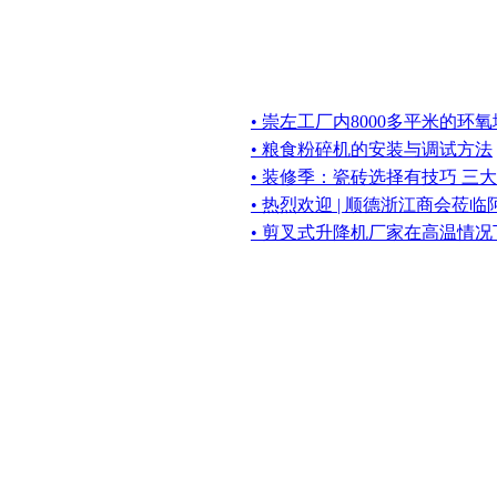
• 崇左工厂内8000多平米的
• 粮食粉碎机的安装与调试方法
• 装修季：瓷砖选择有技巧 三
• 热烈欢迎 | 顺德浙江商会莅
• 剪叉式升降机厂家在高温情