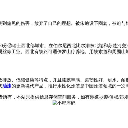
受到偏见的伤害，放弃了自己的理想。被朱迪设下圈套，被迫与
100分②瑞士西北部城市。在伯尔尼西北比尔湖东北端和苏楚河交汇
丝等工业。西北有铁路可通侏罗山疗养地。用铁索道和周围山地联
低排放、低碳健康等特点，并且漆膜丰满、柔韧性好、耐水、耐
代
油漆
的更新换代产品，推行水性化涂装是中国涂装领域的一次
有，本站只提供信息存储空间服务，如有涉嫌抄袭/侵权/违规内容请