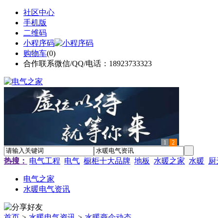
社区中心
手机版
二维码
小程序码
购物车
(
0
)
合作联系微信/QQ/电话：18923733323
1
2
热搜：
电气工程
电气
橱柜十大品牌
地板
水暖之家
水暖
厨
电气之家
水暖电气资讯
首页
>
水暖电气资讯
>
水暖商企动态