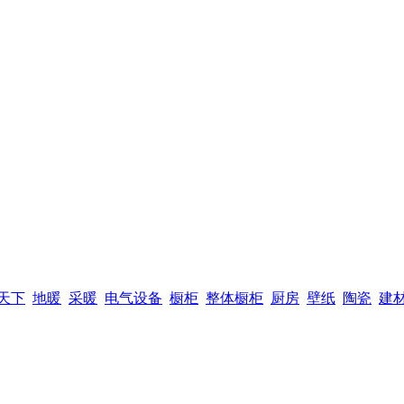
天下
地暖
采暖
电气设备
橱柜
整体橱柜
厨房
壁纸
陶瓷
建