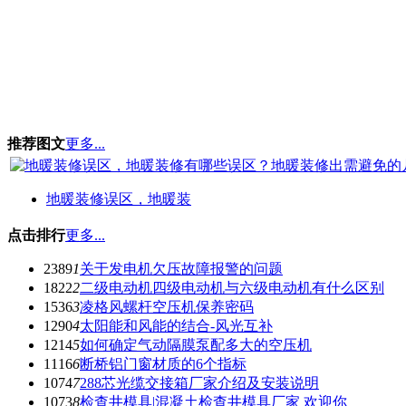
推荐图文
更多...
地暖装修误区，地暖装
点击排行
更多...
2389
1
关于发电机欠压故障报警的问题
1822
2
二级电动机四级电动机与六级电动机有什么区别
1536
3
凌格风螺杆空压机保养密码
1290
4
太阳能和风能的结合-风光互补
1214
5
如何确定气动隔膜泵配多大的空压机
1116
6
断桥铝门窗材质的6个指标
1074
7
288芯光缆交接箱厂家介绍及安装说明
1073
8
检查井模具|混凝土检查井模具厂家 欢迎你