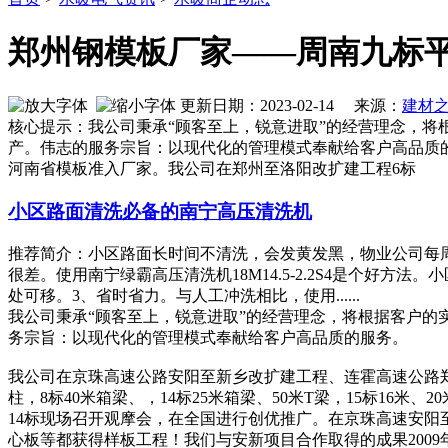
郑州钢模板厂家——周南九标
更新日期：2023-02-14 来源：
建材
核心提示：我公司秉承“顾客至上，锐意进取”的经营理念，
产。伟志的服务宗旨：以现代化的管理模式奉献给客户高品质
河南省模板准入厂家。我公司在郑州至洛阳改扩建工程6标
小区路面清洗必备的南宁高压清洗机
推荐简介：小区路面长时间不清洗，会发黄发黑，物业公司每
很差。使用南宁绿霸高压清洗机18M14.5-2.2S4是个好方法
处可移。3、省时省力。与人工冲洗相比，使用......
我公司秉承“顾客至上，锐意进取”的经营理念，将根据客户
务宗旨：以现代化的管理模式奉献给客户高品质的服务。
我公司在京珠高速公路安阳至新乡改扩建工程、连霍高速公路
柱，8标40米箱梁、，14标25米箱梁、50米T梁，15标16
14标现场召开观摩会，在全国进行创优推广。在京珠高速安阳至
心板等都获得样板工程！我们与安新项目合作取得的成果2009