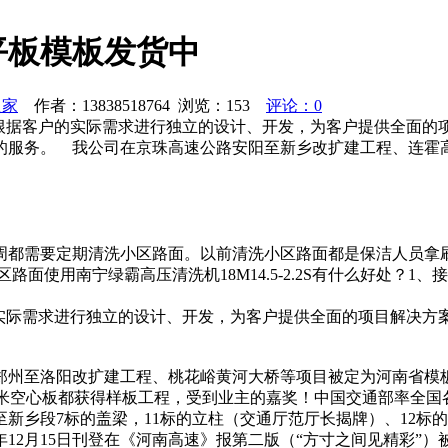
平板模板发货中
之家
作者：13838518764 浏览：
153
评论：0
将根据客户的实际需求进行独立的设计、开发，为客户提供全面的
的服务。 我公司在京珠高速公路安阳至新乡改扩建工程、连霍
周都需要定期清洗小区路面。以前清洗小区路面都是保洁人员拿
。小区路面使用南宁绿霸高压清洗机18M14.5-2.2S有什么好处？
的实际需求进行独立的设计、开发，为客户提供全面的项目解决方
郑州至洛阳改扩建工程、桃花峪黄河大桥等项目被定为河南省模
米、20米空心板都获得样板工程，受到业主的嘉奖！中国交通部率全国各
新乡段7标的盖梁，11标的立柱（交通厅范厅长揭牌）、12标
年12月15日刊登在《河南高速》报第二版（“方寸之间见精彩”