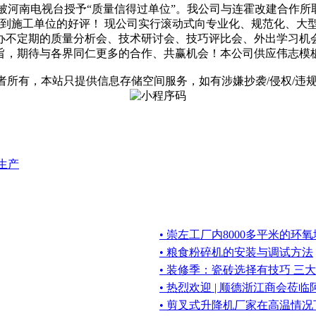
河南电视台授予“质量信得过单位”。我公司与连霍改建合作所取得的成果
，受到施工单位的好评！ 现公司实行滚动式向专业化、规范化、
办不定期的质量分析会、技术研讨会、技巧评比会、外出学习机
，期待与各界同仁更多的合作、共赢机会！本公司供应伟志模板
有，本站只提供信息存储空间服务，如有涉嫌抄袭/侵权/违规内容请
生产
• 崇左工厂内8000多平米的
• 粮食粉碎机的安装与调试方法
• 装修季：瓷砖选择有技巧 三
• 热烈欢迎 | 顺德浙江商会莅
• 剪叉式升降机厂家在高温情