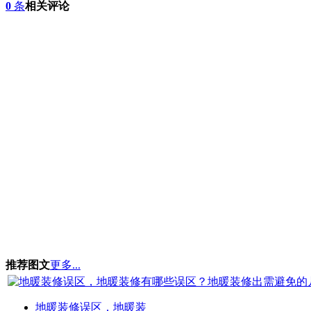
0
条
相关评论
推荐图文
更多...
地暖装修误区，地暖装