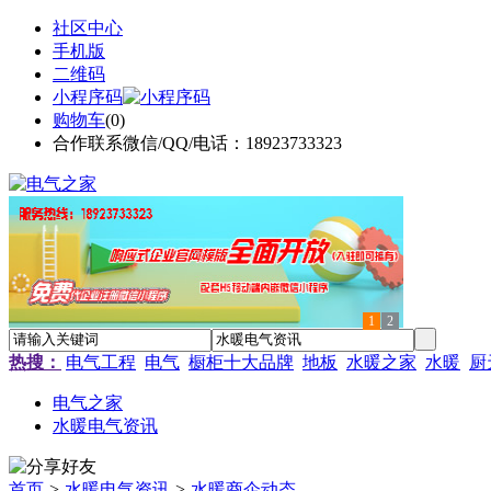
社区中心
手机版
二维码
小程序码
购物车
(
0
)
合作联系微信/QQ/电话：18923733323
1
2
热搜：
电气工程
电气
橱柜十大品牌
地板
水暖之家
水暖
厨
电气之家
水暖电气资讯
首页
>
水暖电气资讯
>
水暖商企动态