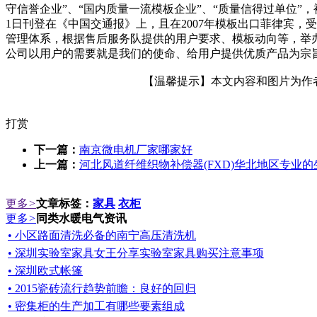
守信誉企业”、“国内质量一流模板企业”、“质量信得过单位”，被
1日刊登在《中国交通报》上，且在2007年模板出口菲律宾
管理体系，根据售后服务队提供的用户要求、模板动向等，举
公司以用户的需要就是我们的使命、给用户提供优质产品为宗旨
【温馨提示】本文内容和图片为作者所
打赏
下一篇：
南京微电机厂家哪家好
上一篇：
河北风道纤维织物补偿器(FXD)华北地区专业的
更多
>
文章标签：
家具
衣柜
更多
>
同类水暖电气资讯
• 小区路面清洗必备的南宁高压清洗机
• 深圳实验室家具女王分享实验室家具购买注意事项
• 深圳欧式帐篷
• 2015瓷砖流行趋势前瞻：良好的回归
• 密集柜的生产加工有哪些要素组成