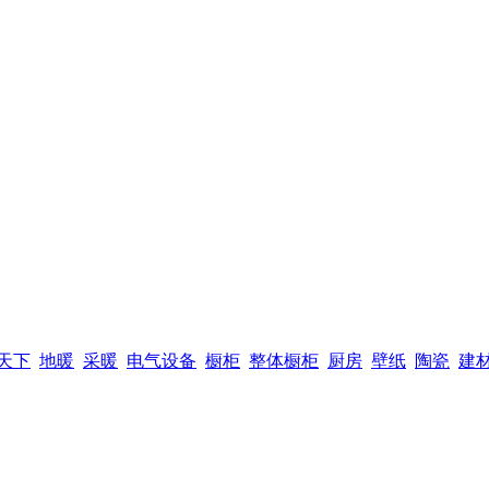
天下
地暖
采暖
电气设备
橱柜
整体橱柜
厨房
壁纸
陶瓷
建