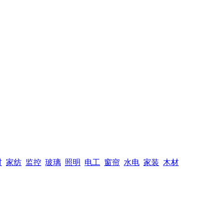
材
家纺
监控
玻璃
照明
电工
窗帘
水电
家装
木材