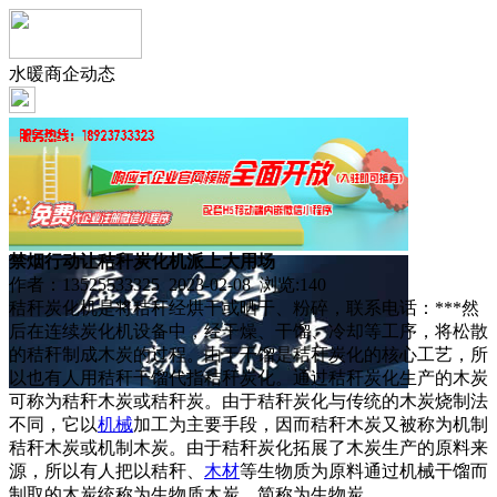
水暖商企动态
禁烟行动让秸秆炭化机派上大用场
作者：13525533325 2023-02-08 浏览:
140
秸秆炭化机是将秸秆经烘干或晒干、粉碎，联系电话：***然
后在连续炭化机设备中，经干燥、干馏、冷却等工序，将松散
的秸秆制成木炭的过程。由于干馏是秸秆炭化的核心工艺，所
以也有人用秸秆干馏代指秸秆炭化。通过秸秆炭化生产的木炭
可称为秸秆木炭或秸秆炭。由于秸秆炭化与传统的木炭烧制法
不同，它以
机械
加工为主要手段，因而秸秆木炭又被称为机制
秸秆木炭或机制木炭。由于秸秆炭化拓展了木炭生产的原料来
源，所以有人把以秸秆、
木材
等生物质为原料通过机械干馏而
制取的木炭统称为生物质木炭，简称为生物炭。