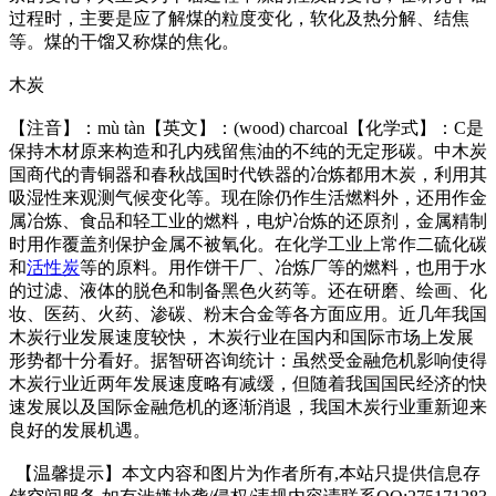
过程时，主要是应了解煤的粒度变化，软化及热分解、结焦
等。煤的干馏又称煤的焦化。
木炭
【注音】：mù tàn【英文】：(wood) charcoal【化学式】：C是
保持木材原来构造和孔内残留焦油的不纯的无定形碳。中木炭
国商代的青铜器和春秋战国时代铁器的冶炼都用木炭，利用其
吸湿性来观测气候变化等。现在除仍作生活燃料外，还用作金
属冶炼、食品和轻工业的燃料，电炉冶炼的还原剂，金属精制
时用作覆盖剂保护金属不被氧化。在化学工业上常作二硫化碳
和
活性炭
等的原料。用作饼干厂、冶炼厂等的燃料，也用于水
的过滤、液体的脱色和制备黑色火药等。还在研磨、绘画、化
妆、医药、火药、渗碳、粉末合金等各方面应用。近几年我国
木炭行业发展速度较快， 木炭行业在国内和国际市场上发展
形势都十分看好。据智研咨询统计：虽然受金融危机影响使得
木炭行业近两年发展速度略有减缓，但随着我国国民经济的快
速发展以及国际金融危机的逐渐消退，我国木炭行业重新迎来
良好的发展机遇。
【温馨提示】本文内容和图片为作者所有,本站只提供信息存