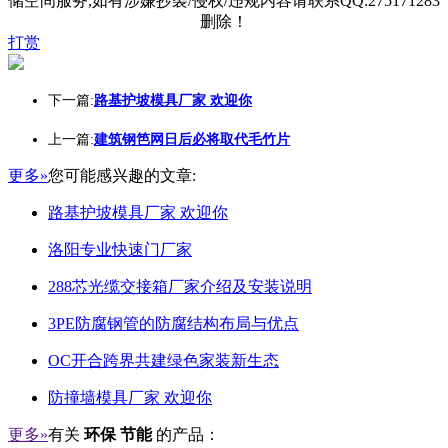
储空间服务,如有涉嫌抄袭/侵权/违规内容请联系QQ:275171283
删除！
打赏
下一篇:
路基护坡模具厂家 欢迎你
上一篇:
建筑钢笆网日后必将取代毛竹片
更多»
您可能感兴趣的文章:
路基护坡模具厂家 欢迎你
洛阳专业快速门厂家
288芯光缆交接箱厂家介绍及安装说明
3PE防腐钢管的防腐结构布局与优点
OC开合跨界共建绿色家装新生态
防撞墙模具厂家 欢迎你
更多»
有关
环保 节能
的产品：