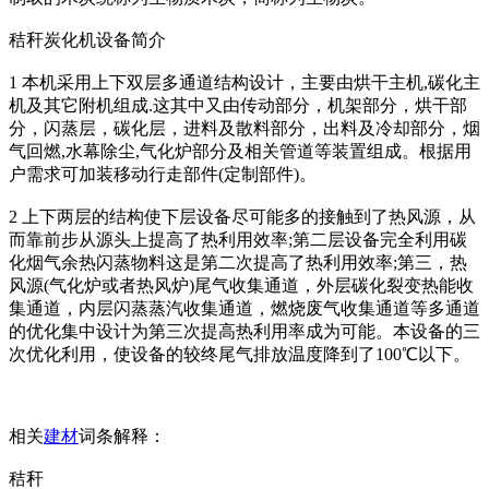
秸秆炭化机设备简介
1 本机采用上下双层多通道结构设计，主要由烘干主机,碳化主
机及其它附机组成.这其中又由传动部分，机架部分，烘干部
分，闪蒸层，碳化层，进料及散料部分，出料及冷却部分，烟
气回燃,水幕除尘,气化炉部分及相关管道等装置组成。根据用
户需求可加装移动行走部件(定制部件)。
2 上下两层的结构使下层设备尽可能多的接触到了热风源，从
而靠前步从源头上提高了热利用效率;第二层设备完全利用碳
化烟气余热闪蒸物料这是第二次提高了热利用效率;第三，热
风源(气化炉或者热风炉)尾气收集通道，外层碳化裂变热能收
集通道，内层闪蒸蒸汽收集通道，燃烧废气收集通道等多通道
的优化集中设计为第三次提高热利用率成为可能。本设备的三
次优化利用，使设备的较终尾气排放温度降到了100℃以下。
相关
建材
词条解释：
秸秆