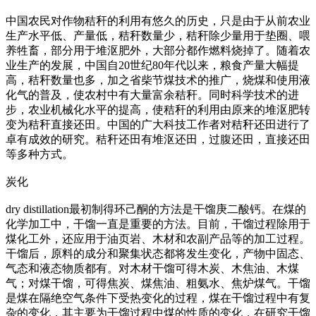
中国农民对作物秸秆的利用有悠久的历史，只是由于从前农业
生产水平低、产量低，秸秆数量少，秸秆除少量用于垫圈、喂
养牲畜，部分用于堆沤肥外，大部分都作燃料烧掉了。随着农
业生产的发展，中国自20世纪80年代以来，粮食产量大幅提
高，秸秆数量也多，加之省柴节煤技术的推广，烧煤和使用液
化气的普及，使农村中有大量富余秸秆。同时科学技术的进
步，农业机械化水平的提高，使秸秆的利用由原来的堆沤肥转
变为秸秆直接还田。中国的广大科技工作者对秸秆还田进行了
卓有成效的研究。秸秆还田有堆沤还田，过腹还田，直接还田
等多种方式。
炭化
dry distillation最初制得环己酮的方法是干馏庚二酸钙。在煤的
化学加工中，干馏一直是重要的方法。目前，干馏过程除用于
煤化工外，还应用于油页岩、木材和农副产品等的加工过程。
干馏后，原料的成分和聚集状态都将发生变化，产物中固态、
气态和液态物质都有。对木材干馏可得木炭、木焦油、木煤
气；对煤干馏，可得焦炭、煤焦油、粗氨水、焦炉煤气。干馏
是煤在隔绝空气条件下受热变化的过程，煤在干馏过程中有复
杂的变化，其主要为干馏过程中煤的性质的变化，在研究干馏