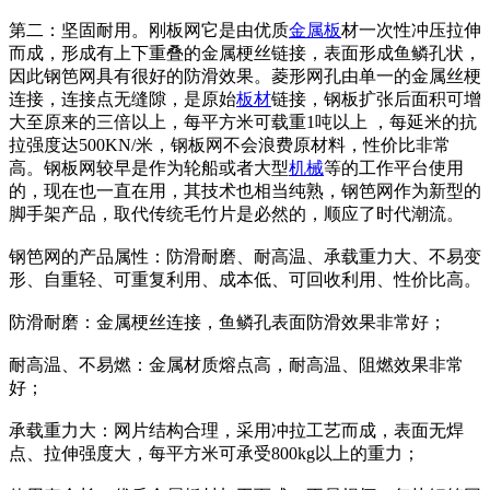
第二：坚固耐用。刚板网它是由优质
金属板
材一次性冲压拉伸
而成，形成有上下重叠的金属梗丝链接，表面形成鱼鳞孔状，
因此钢笆网具有很好的防滑效果。菱形网孔由单一的金属丝梗
连接，连接点无缝隙，是原始
板材
链接，钢板扩张后面积可增
大至原来的三倍以上，每平方米可载重1吨以上 ，每延米的抗
拉强度达500KN/米，钢板网不会浪费原材料，性价比非常
高。钢板网较早是作为轮船或者大型
机械
等的工作平台使用
的，现在也一直在用，其技术也相当纯熟，钢笆网作为新型的
脚手架产品，取代传统毛竹片是必然的，顺应了时代潮流。
钢笆网的产品属性：防滑耐磨、耐高温、承载重力大、不易变
形、自重轻、可重复利用、成本低、可回收利用、性价比高。
防滑耐磨：金属梗丝连接，鱼鳞孔表面防滑效果非常好；
耐高温、不易燃：金属材质熔点高，耐高温、阻燃效果非常
好；
承载重力大：网片结构合理，采用冲拉工艺而成，表面无焊
点、拉伸强度大，每平方米可承受800kg以上的重力；