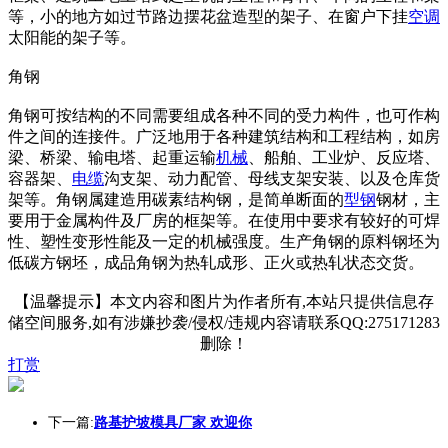
等，小的地方如过节路边摆花盆造型的架子、在窗户下挂
空调
太阳能的架子等。
角钢
角钢可按结构的不同需要组成各种不同的受力构件，也可作构
件之间的连接件。广泛地用于各种建筑结构和工程结构，如房
梁、桥梁、输电塔、起重运输
机械
、船舶、工业炉、反应塔、
容器架、
电缆
沟支架、动力配管、母线支架安装、以及仓库货
架等。角钢属建造用碳素结构钢，是简单断面的
型钢
钢材，主
要用于金属构件及厂房的框架等。在使用中要求有较好的可焊
性、塑性变形性能及一定的机械强度。生产角钢的原料钢坯为
低碳方钢坯，成品角钢为热轧成形、正火或热轧状态交货。
【温馨提示】本文内容和图片为作者所有,本站只提供信息存
储空间服务,如有涉嫌抄袭/侵权/违规内容请联系QQ:275171283
删除！
打赏
下一篇:
路基护坡模具厂家 欢迎你