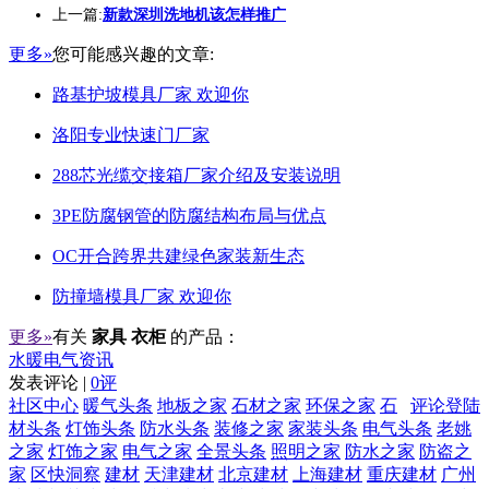
上一篇:
新款深圳洗地机该怎样推广
更多»
您可能感兴趣的文章:
路基护坡模具厂家 欢迎你
洛阳专业快速门厂家
288芯光缆交接箱厂家介绍及安装说明
3PE防腐钢管的防腐结构布局与优点
OC开合跨界共建绿色家装新生态
防撞墙模具厂家 欢迎你
更多»
有关
家具 衣柜
的产品：
水暖电气资讯
发表评论 |
0评
社区中心
暖气头条
地板之家
石材之家
环保之家
石
评论登陆
材头条
灯饰头条
防水头条
装修之家
家装头条
电气头条
老姚
之家
灯饰之家
电气之家
全景头条
照明之家
防水之家
防盗之
家
区快洞察
建材
天津建材
北京建材
上海建材
重庆建材
广州