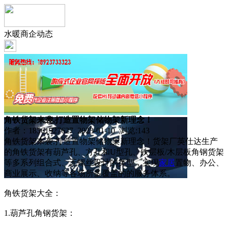
水暖商企动态
角铁货架来袭,打造置物架储物架新理念！
作者：18561927627 2023-01-10 浏览:
143
角铁货架来袭,打造置物架储物架新理念！货架厂英仕达生产
的角铁货架有葫芦孔、方孔和U型孔、铁层板/木层板角钢货架
等多系列组合式、无螺丝设计的类型，实现
家居
置物、办公、
商业展示、收纳等各场所多覆盖的的服务体系。
角铁货架大全：
1.葫芦孔角钢货架：