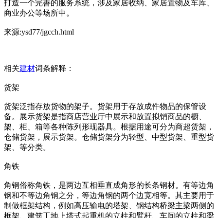
打造一个完善的服务系统，涉及家居收纳、家居置物及车库、
商业办公等场所中。
来源:ysd77/jgcch.html
相关
建材
词条解释：
货架
货架泛指存放货物的架子。货架用于存放成件物品的保管设
备。展示货架是指商店营业厅中展示和放置拟销商品的橱、
架、柜、箱等各种陈列形现器具。根据用途可分为商超货架，
仓储货架，展示货架。仓储货架分为轻型、中型货架、重型货
架、等分类。
角铁
角钢俗称角铁，是两边互相垂直成角形的长条钢材。有等边角
钢和不等边角钢之分，等边角钢的两个边宽相等。其主要用于
制做框架结构，例如高压输电的塔架、钢结构桥梁主梁两侧的
框架、建筑工地上塔式起重机的立柱和臂杆、车间的立柱和梁