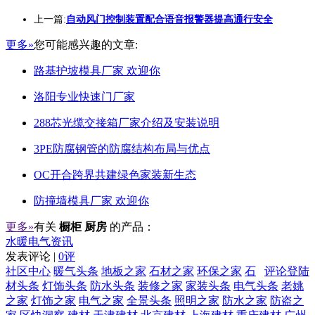
上一篇:
自动风门控制装置配合语音报警器提高通行安全
更多»
您可能感兴趣的文章:
路基护坡模具厂家 欢迎你
洛阳专业快速门厂家
288芯光缆交接箱厂家介绍及安装说明
3PE防腐钢管的防腐结构布局与优点
OC开合跨界共建绿色家装新生态
防撞墙模具厂家 欢迎你
更多»
有关
橱柜 厨房
的产品：
水暖电气资讯
发表评论 |
0评
社区中心
暖气头条
地板之家
石材之家
环保之家
石
评论登陆
材头条
灯饰头条
防水头条
装修之家
家装头条
电气头条
老姚
之家
灯饰之家
电气之家
全景头条
照明之家
防水之家
防盗之