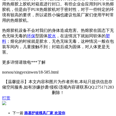
用热熔胶上胶机对箱底进行封口。有些企业会应用到PUR热熔
胶机，但是由于PUR热熔胶机对于密封性，对于一些特定的环
境有较高的要求，所以诺胜小编也建议包装厂家们使用平时常
用的热熔胶机。
热熔胶机设备不会对我们的身体造成危害。热熔胶在固态下无
色无味无毒的
环保
型固体
胶水
，在这情况下就如同软体的
塑
料
；熔化的时候就是胶水，无色无味无毒，这种情况一般在包
装车间内，儿童接触不到；封箱后成为固体，对人体更是无
害。
更多详情请致电***了解
norsou/xingyexinwen/18-585.html
【温馨提示】本文内容和图片为作者所有,本站只提供信息存
储空间服务,如有涉嫌抄袭/侵权/违规内容请联系QQ:275171283
删除！
打赏
下一篇:
路基护坡模具厂家 欢迎你