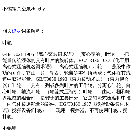
不锈钢真空泵zbhgby
相关
建材
词条解释：
叶轮
GB/T7021-1986《离心泵名词术语》（离心泵的）叶轮——把
能量传给液体的具有叶片的旋转体。HG/T3186-1987《化工用
离心式压缩机名词术语》（离心式压缩机）叶轮——是级中作
功的元件，它由叶片、轮盘、轮盖等零件所构成；气体在其流
道中获得能量。GB/T3858-1993《液力传动术语》（液力偶合
器）叶轮——具有一列或多列叶片的工作轮。分离心叶轮、向
心叶轮、轴流叶轮。（轴流式压缩机）叶轮——由动叶栅和轮
盘组成的组合件，是转子的主要部分。它是轴流式压缩机中唯
一向气体传递能量的部件。HG/T3160-1987《搅拌设备名词术
语》搅拌设备(叶轮）——现用，搅拌器。不再使用叶轮，搅
拌轮。
不锈钢