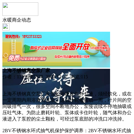
水暖商企动态
上海不锈钢真空泵厂家
作者：13156985528 2022-12-07 浏览:
115
上海不锈钢真空泵厂家假如用硬水作办公液，须经软化，或在
一定周期内用溶液清洗泵。这么叶轮每转动一周，叶片间的空
间吸排气一次，很多空间不断地办公，泵慢说续不停地抽吸或
压吐气体。为防止磨耗叶轮、泵体或卡住叶轮，随气体和办公
液进入了泵腔的尘土颗粒，可经过泵底部的冲洗口冲洗掉。
2BV不锈钢水环式抽气机保护保护调养：2BV不锈钢水环式抽