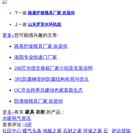
下一篇:
路基护坡模具厂家 欢迎你
上一篇:
山东罗茨水环机组
更多»
您可能感兴趣的文章:
路基护坡模具厂家 欢迎你
洛阳专业快速门厂家
288芯光缆交接箱厂家介绍及安装说明
3PE防腐钢管的防腐结构布局与优点
OC开合跨界共建绿色家装新生态
防撞墙模具厂家 欢迎你
更多»
有关
家具 衣柜
的产品：
水暖电气资讯
发表评论 |
0评
社区中心
暖气头条
地板之家
石材之家
环保之家
石
评论登陆