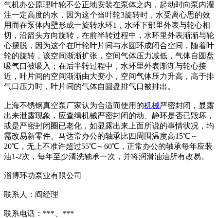
气机办公原理叶轮不公正地安装在泵体之内，起动时向泵内灌
注一定高度的水，因为这个当叶轮3旋转时，水受离心思的效
用而在泵体内壁形成一旋转水环1，水环下部里外表与轮心相
切，沿箭头方向旋转，在前半转过程中，水环里外表渐渐与轮
心摆脱，因为这个在叶轮叶片间与水圆环成闭合空间，随着叶
轮的旋转，该空间渐渐扩张，空间气体压力减低，气体自圆盘
吸气口被吸入；在后半转过程中，水环里外表渐渐与轮心接
近，叶片间的空间渐渐由大变小，空间气体压力升高，高于排
气口压力时，叶片间的气体自圆盘排气口被排出。
上海不锈钢真空泵厂家认为合适而使用的
机械
严密封闭，显露
出来泄露现象，应查缉机械严密封闭的动、静环是否已毁坏，
或是严密封闭圈已老化，如显露出来上面所说的事情状况，均
需改易新零件。马达常办公的轴承比四周围温度高15℃～
20℃，无上不准许超过55℃～60℃，正常办公的轴承每年应装
油1-2次，每年至少清洗轴承一次，并将润滑油油所有改易。
淄博环功泵业有限公司
联系人：阎经理
联系电话：***、***