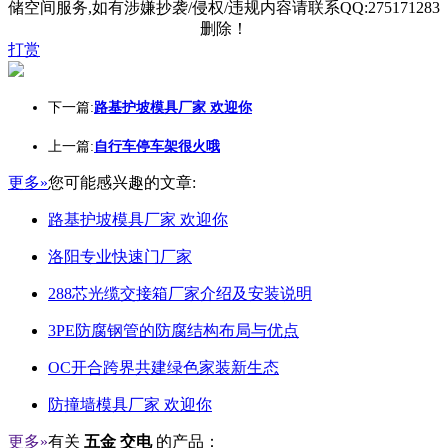
储空间服务,如有涉嫌抄袭/侵权/违规内容请联系QQ:275171283
删除！
打赏
下一篇:
路基护坡模具厂家 欢迎你
上一篇:
自行车停车架很火哦
更多»
您可能感兴趣的文章:
路基护坡模具厂家 欢迎你
洛阳专业快速门厂家
288芯光缆交接箱厂家介绍及安装说明
3PE防腐钢管的防腐结构布局与优点
OC开合跨界共建绿色家装新生态
防撞墙模具厂家 欢迎你
更多»
有关
五金 交电
的产品：