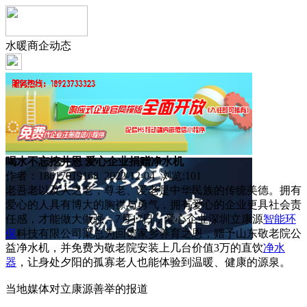
水暖商企动态
喝水不忘挖井恩 爱心企业捐赠净水机
作者：18617019168 2022-12-04 浏览:
101
老吾老以及人之老，尊老、爱老是中华民族的传统美德。拥有
爱心的人具有博大的胸襟与勇气，拥有爱心的企业更具社会责
任感，才能做大做强。7月17日，爱心企业深圳立康源
智能
环
保
科技有限公司梁总为回馈家乡养育之恩，赠予山东敬老院公
益净水机，并免费为敬老院安装上几台价值3万的直饮
净水
器
，让身处夕阳的孤寡老人也能体验到温暖、健康的源泉。
当地媒体对立康源善举的报道