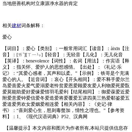
当地慈善机构对立康源净水器的肯定
相关
建材
词条解释：
爱心
【词目】：爱心【类别】：一般常用词汇【读音】：àixīn【注
音】：[ㄞˋ][ㄒㄧㄣ]【轻音】：无轻音【儿化】：无儿化音
【英译】：benevolence【词性】：名词【用法】：作宾语【释
义】：指关怀、爱护人的思想感情。【出处】：《礼记·乐
记》：“其爱心感者，其声和以柔。”【示例】：铁哥是个充满
爱心的人。【近音词】：哀心【开头相同】：爱不释手爱尔兰
岛爱啬爱火爱气爱溺爱老怜贫爱恩爱顾爱友爱人利物爱死爱翫
爱莫能助爱好爱缘爱惜羽毛爱利【结尾相同】：御爱葆爱近爱
附爱意爱钟爱信爱冬爱造爱将爱覆爱五讲四美三热爱郗鉴爱五
爱道爱男欢女爱姻爱相连爱【相关内容】：《史记·律
书》：“喜则爱心生，怒则毒螫加，情性之理也。”【参考资
料】：1、《现代汉语词典》P52、汉典网
【温馨提示】本文内容和图片为作者所有,本站只提供信息存