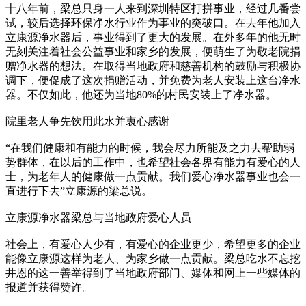
十八年前，梁总只身一人来到深圳特区打拼事业，经过几番尝
试，较后选择环保净水行业作为事业的突破口。在去年他加入
立康源净水器后，事业得到了更大的发展。在外多年的他无时
无刻关注着社会公益事业和家乡的发展，便萌生了为敬老院捐
赠净水器的想法。在取得当地政府和慈善机构的鼓励与积极协
调下，便促成了这次捐赠活动，并免费为老人安装上这台净水
器。不仅如此，他还为当地80%的村民安装上了净水器。
院里老人争先饮用此水并衷心感谢
“在我们健康和有能力的时候，我会尽力所能及之力去帮助弱
势群体，在以后的工作中，也希望社会各界有能力有爱心的人
士，为老年人的健康做一点贡献。我们爱心净水器事业也会一
直进行下去”立康源的梁总说。
立康源净水器梁总与当地政府爱心人员
社会上，有爱心人少有，有爱心的企业更少，希望更多的企业
能像立康源这样为老人、为家乡做一点贡献。梁总吃水不忘挖
井恩的这一善举得到了当地政府部门、媒体和网上一些媒体的
报道并获得赞许。