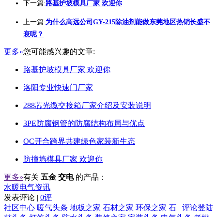
下一篇:
路基护坡模具厂家 欢迎你
上一篇:
为什么高远公司GY-215除油剂能做东莞地区热销长盛不
衰呢？
更多»
您可能感兴趣的文章:
路基护坡模具厂家 欢迎你
洛阳专业快速门厂家
288芯光缆交接箱厂家介绍及安装说明
3PE防腐钢管的防腐结构布局与优点
OC开合跨界共建绿色家装新生态
防撞墙模具厂家 欢迎你
更多»
有关
五金 交电
的产品：
水暖电气资讯
发表评论 |
0评
社区中心
暖气头条
地板之家
石材之家
环保之家
石
评论登陆