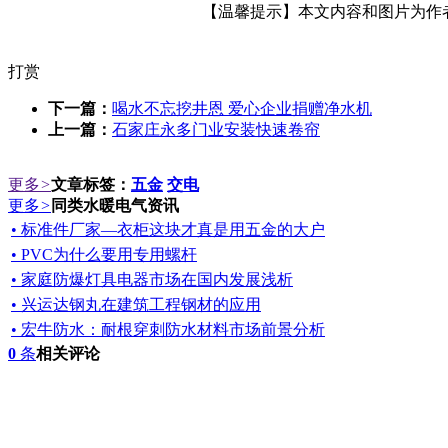
【温馨提示】本文内容和图片为作者所
打赏
下一篇：
喝水不忘挖井恩 爱心企业捐赠净水机
上一篇：
石家庄永多门业安装快速卷帘
更多
>
文章标签：
五金
交电
更多
>
同类水暖电气资讯
• 标准件厂家—衣柜这块才真是用五金的大户
• PVC为什么要用专用螺杆
• 家庭防爆灯具电器市场在国内发展浅析
• 兴运达钢丸在建筑工程钢材的应用
• 宏牛防水：耐根穿刺防水材料市场前景分析
0
条
相关评论