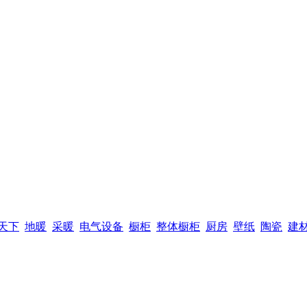
天下
地暖
采暖
电气设备
橱柜
整体橱柜
厨房
壁纸
陶瓷
建