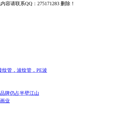
联系QQ：275171283 删除！
壁波纹管，波纹管，PE波
端品牌仍占半壁江山
韵画业