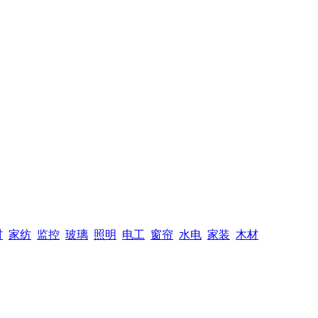
材
家纺
监控
玻璃
照明
电工
窗帘
水电
家装
木材