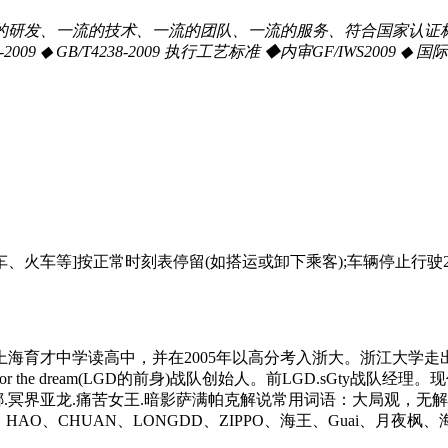
、一流的技术、一流的团队、一流的服务、符合国家认证标准生产： 执
 ◆ GB/T4237-2009 ◆ GB/T4238-2009 执行工艺标准 ◆内审GF/
]∶[汽车、火车等]按正常时刻表停留(如搭运或卸下乘客);车辆停止行驶2. [pa
往上海育才中学读高中，并在2005年以高分考入浙大。浙江大学
or the dream(LGD的前身)战队创始人。前LGD.sGty战
娜.冥界亚龙.痛苦女王.暗影萨满帕克解说常用词语：大局观，无
HAO、CHUAN、LONGDD、ZIPPO、海王、Guai、月夜枫、