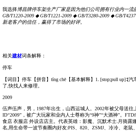
我选择
博昌牌停车架生产厂家是因为他们公司拥有行业内一流的研发
GB/T1220-2009 ◆ GB/T1221-2009 ◆ GB/T3280-2009
新老客户的信任，赢得了市场的好评。
相关
建材
词条解释：
停车
【词目】停车【拼音】tíng chē【基本解释】1. [stop;pull up
了,快找人来修理。
2009
伍声伍声，男，1987年出生，山西运城人。2002年被父母送
ID“2009”，被广大玩家和业内人士尊称为“9神”“大酒神”。FTDf
食店 衣服店 外设店店主。代表英雄：影魔、沉默术士.月骑露
名,用生命带一波节奏圈内好友:PIS、820、ZSMJ、冷冷、老鼠、