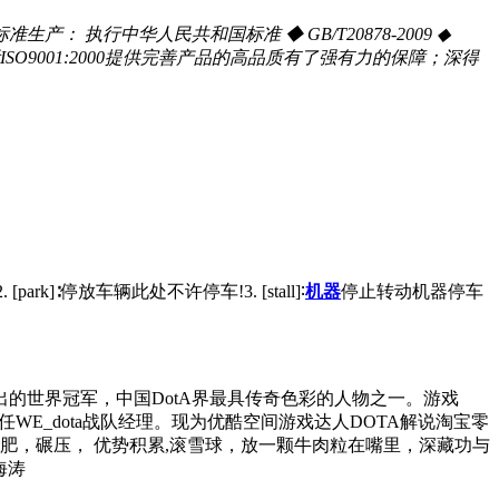
行中华人民共和国标准 ◆ GB/T20878-2009 ◆
IWS2009 ◆ 国际ISO9001:2000提供完善产品的高品质有了强有力的保障；深得
rk]∶停放车辆此处不许停车!3. [stall]∶
机器
停止转动机器停车
走出的世界冠军，中国DotA界最具传奇色彩的人物之一。游戏
队经理。现任WE_dota战队经理。现为优酷空间游戏达人DOTA解说淘宝零
解肥，碾压， 优势积累,滚雪球，放一颗牛肉粒在嘴里，深藏功与
海涛