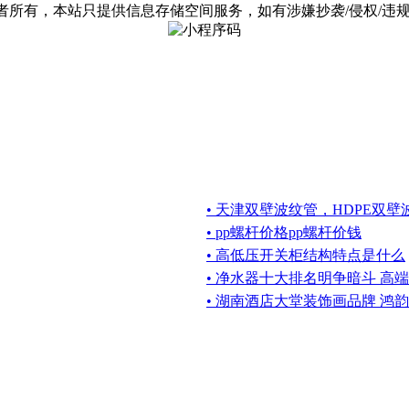
有，本站只提供信息存储空间服务，如有涉嫌抄袭/侵权/违规内容请
• 天津双壁波纹管，HDPE双
• pp螺杆价格pp螺杆价钱
• 高低压开关柜结构特点是什么
• 净水器十大排名明争暗斗 高
• 湖南酒店大堂装饰画品牌 鸿