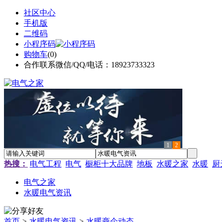
社区中心
手机版
二维码
小程序码
购物车
(
0
)
合作联系微信/QQ/电话：18923733323
1
2
热搜：
电气工程
电气
橱柜十大品牌
地板
水暖之家
水暖
厨
电气之家
水暖电气资讯
首页
>
水暖电气资讯
>
水暖商企动态