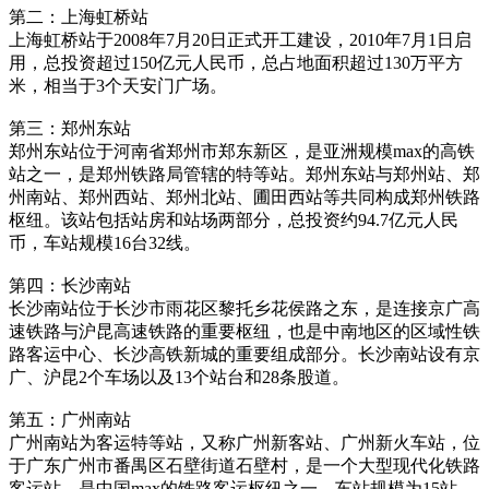
第二：上海虹桥站
上海虹桥站于2008年7月20日正式开工建设，2010年7月1日启
用，总投资超过150亿元人民币，总占地面积超过130万平方
米，相当于3个天安门广场。
第三：郑州东站
郑州东站位于河南省郑州市郑东新区，是亚洲规模max的高铁
站之一，是郑州铁路局管辖的特等站。郑州东站与郑州站、郑
州南站、郑州西站、郑州北站、圃田西站等共同构成郑州铁路
枢纽。该站包括站房和站场两部分，总投资约94.7亿元人民
币，车站规模16台32线。
第四：长沙南站
长沙南站位于长沙市雨花区黎托乡花侯路之东，是连接京广高
速铁路与沪昆高速铁路的重要枢纽，也是中南地区的区域性铁
路客运中心、长沙高铁新城的重要组成部分。长沙南站设有京
广、沪昆2个车场以及13个站台和28条股道。
第五：广州南站
广州南站为客运特等站，又称广州新客站、广州新火车站，位
于广东广州市番禺区石壁街道石壁村，是一个大型现代化铁路
客运站，是中国max的铁路客运枢纽之一。车站规模为15站