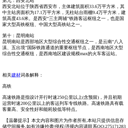
第九：西安北站
西安北站位于陕西省西安市，主体建筑面积33.6万平方米，其
中主站房面积为17.1万平方米，无柱站台雨棚9.4万平方米，建
筑高度43.6米。是西安“三主两辅”铁路客运枢纽之一，也是国
家大型高铁枢纽、中国大型高铁站之一。
第十：昆明南站
昆明南站是西部地区大型综合性交通枢纽之一，是云南“八入
滇、五出境”国际铁路通道的重要枢纽节点，是西南地区大型
综合性交通枢纽，是西南地区建设规模max的火车客运站。
相关
建材
词条解释：
高铁
高速铁路是指设计开行时速250公里以上(含预留)，并且初期
运营时速200公里以上的客运列车专线铁路。高速铁路具有载
客量高、安全性好和能耗较低等特点。
【温馨提示】本文内容和图片为作者所有,本站只提供信息存
储空间服务,如有涉嫌抄袭/侵权/违规内容请联系QQ:275171283