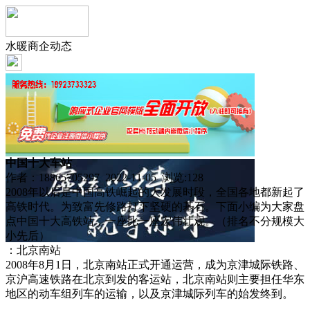
水暖商企动态
中国十大车站
作者：18865705297 2022-11-05 浏览:
128
2008年以后是中国高铁崛起的大发展时段，全国各地都新起了
高铁时代。为致富先修路打下坚硬的基石。下面小编为大家盘
点中国十大高铁站，一座比一座宏伟壮观。（排名不分规模大
小先后）
：北京南站
2008年8月1日，北京南站正式开通运营，成为京津城际铁路、
京沪高速铁路在北京到发的客运站，北京南站则主要担任华东
地区的动车组列车的运输，以及京津城际列车的始发终到。