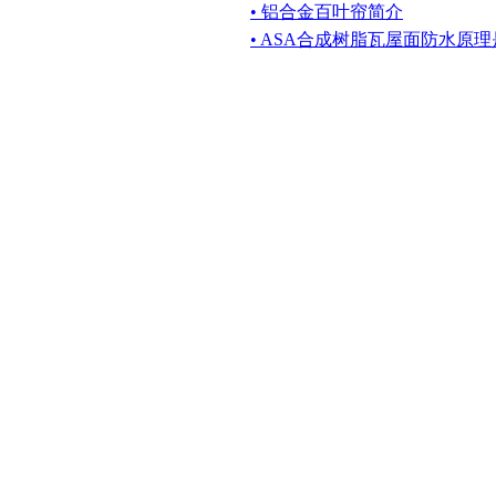
• 铝合金百叶帘简介
• ASA合成树脂瓦屋面防水原