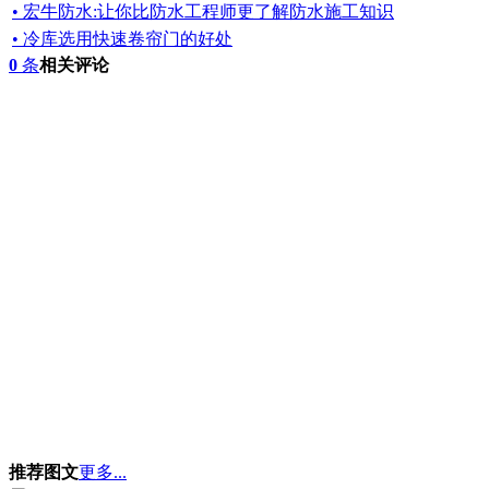
• 宏牛防水:让你比防水工程师更了解防水施工知识
• 冷库选用快速卷帘门的好处
0
条
相关评论
推荐图文
更多...