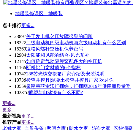
地暖装修误区，地暖装
点击排行
更多...
2389
1
关于发电机欠压故障报警的问题
1822
2
二级电动机四级电动机与六级电动机有什么区别
1536
3
凌格风螺杆空压机保养密码
1290
4
太阳能和风能的结合-风光互补
1214
5
如何确定气动隔膜泵配多大的空压机
1116
6
断桥铝门窗材质的6个指标
1074
7
288芯光缆交接箱厂家介绍及安装说明
1073
8
检查井模具|混凝土检查井模具厂家 欢迎你
1055
9
泉翔荣获雷沃打捆绳，打捆网2019年供应商质量奖
1028
10
喷塑与电泳漆有什么不同?
更多...
更多...
最新视频
更多...
推荐产品
更多...
老姚之家
|
全景头条
|
照明之家
|
防水之家
|
防盗之家
|
区快洞察