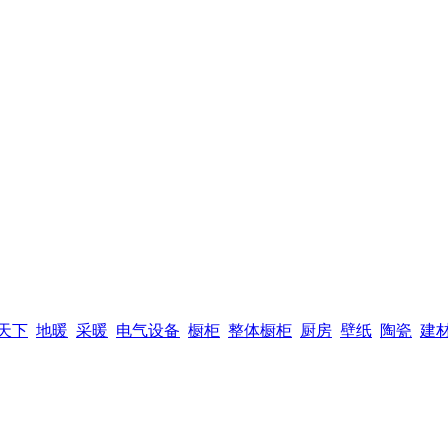
天下
地暖
采暖
电气设备
橱柜
整体橱柜
厨房
壁纸
陶瓷
建