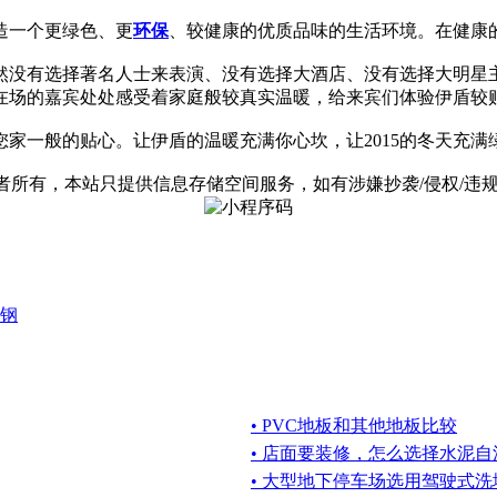
造一个更绿色、更
环保
、较健康的优质品味的生活环境。在健康
然没有选择著名人士来表演、没有选择大酒店、没有选择大明星
在场的嘉宾处处感受着家庭般较真实温暖，给来宾们体验伊盾较
您家一般的贴心。让伊盾的温暖充满你心坎，让2015的冬天充满
有，本站只提供信息存储空间服务，如有涉嫌抄袭/侵权/违规内容请
钢
• PVC地板和其他地板比较
• 店面要装修，怎么选择水泥
• 大型地下停车场选用驾驶式洗