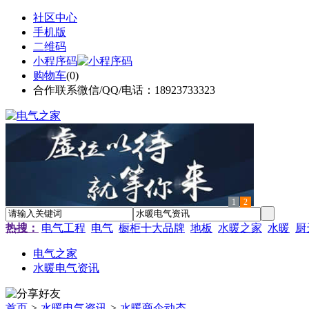
社区中心
手机版
二维码
小程序码
购物车
(
0
)
合作联系微信/QQ/电话：18923733323
1
2
热搜：
电气工程
电气
橱柜十大品牌
地板
水暖之家
水暖
厨
电气之家
水暖电气资讯
首页
>
水暖电气资讯
>
水暖商企动态