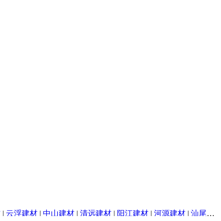
材
|
云浮建材
|
中山建材
|
清远建材
|
阳江建材
|
河源建材
|
汕尾建材