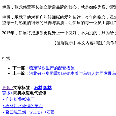
伊盾，张龙伟董事长创立伊盾品牌的核心，就是始终为客户营
伊盾，承载了他对客户的较细腻的爱的传达，今年的晚会，虽
望每一处彰显的细致的涵养与素质，让伊盾的每一位员工都让
2015年，伊盾将把服务更提升上一个良好，不为别的，只为给
【温馨提示】本文内容和图片为作者所
打赏
下一篇：
稳定球铁生产的配套措施
上一篇：
河北敬业集团重组乌钢本着与乌钢人共同发展乌
更多
>
文章标签：
石材
园林
更多
>
同类水暖电气资讯
• 广州折叠帐篷厂
• 石材污水处理的革命
• 聚四氟乙烯（PTFE）+石墨