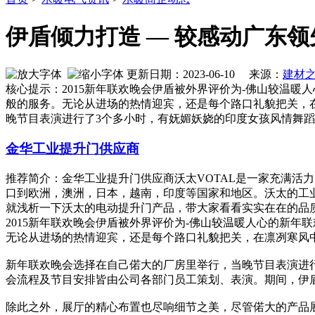
伊盾倾力打造 — 较感动广东
更新日期：2023-06-10 来源：
建材
核心提示：2015新年联欢晚会伊盾被外界评价为-佛山较温
般的服务。无论从进场的热情迎宾，还是每个路口礼貌把关，
晚节目表演进行了3个多小时，有妩媚妖娆的印度女孩风情舞
金华工业提升门供应商
推荐简介：金华工业提升门供应商沃太VOTAL是一家充满活
口到欧洲，澳洲，日本，越南，印度等国家和地区。沃太的工业
就浅析一下沃太的电动提升门产品，带大家看看实实在在的品质。有的
2015新年联欢晚会伊盾被外界评价为-佛山较温暖人心的新
无论从进场的热情迎宾，还是每个路口礼貌把关，在凛冽寒风
新年联欢晚会选择在自己偌大的厂房里举行，当晚节目表演进
会流程及节目安排皆由公司各部门员工策划、表演。期间，伊
除此之外，展厅的精心布置也尽响细节之美，尽管偌大的产品展厅