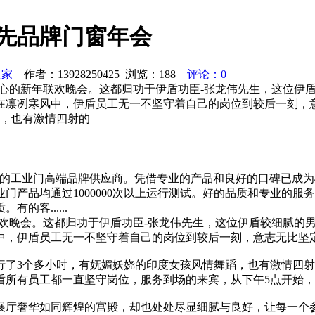
领先品牌门窗年会
之家
作者：13928250425 浏览：
188
评论：0
暖人心的新年联欢晚会。这都归功于伊盾功臣-张龙伟先生，这位
在凛冽寒风中，伊盾员工无一不坚守着自己的岗位到较后一刻，
蹈，也有激情四射的
力的工业门高端品牌供应商。凭借专业的产品和良好的口碑已成为4
门产品均通过1000000次以上运行测试。好的品质和专业的
客......
年联欢晚会。这都归功于伊盾功臣-张龙伟先生，这位伊盾较细腻
中，伊盾员工无一不坚守着自己的岗位到较后一刻，意志无比坚
行了3个多小时，有妩媚妖娆的印度女孩风情舞蹈，也有激情四
盾所有员工都一直坚守岗位，服务到场的来宾，从下午5点开始
奢华如同辉煌的宫殿，却也处处尽显细腻与良好，让每一个参观者