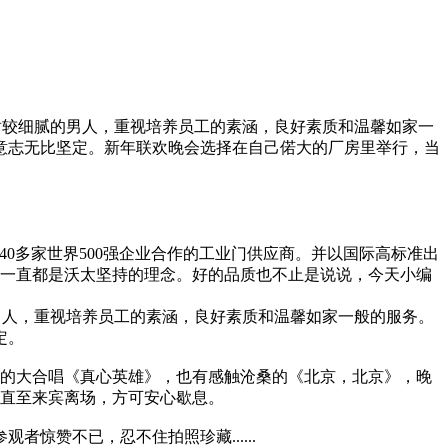
伊盾较细腻的男人，重视培养员工的素涵，良好素质和温馨如家一
意志无比坚定。新年联欢晚会选择在自己偌大的厂房里举行，当
0多家世界500强企业合作的工业门供应商。并以国际高标准出
服务一直都是沃太坚持的理念。好的品质也不止是说说，今天小编
的男人，重视培养员工的素涵，良好素质和温馨如家一般的服务。
定。
射的大合唱《真心英雄》，也有感触沧桑的《北京，北京》，晚
，直至来宾离场，方可安心歇息。
惊赞不已，忍不住拍照珍藏......