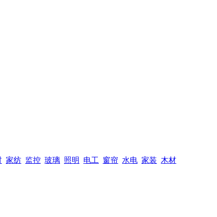
材
家纺
监控
玻璃
照明
电工
窗帘
水电
家装
木材