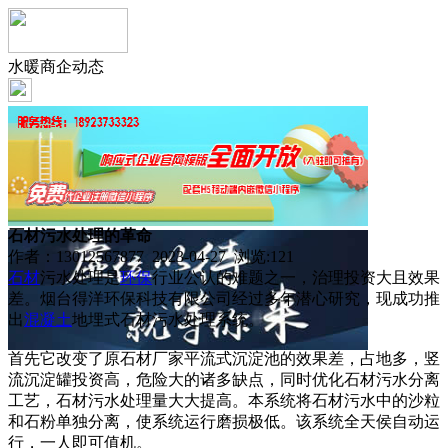
水暖商企动态
石材污水处理的革命
作者：13012567877 2023-04-27 浏览:
121
石材
污水处理是
环保
行业公认的难题之一，治理投资大且效果
差。烟台得洋环保科技有限公司经过多年潜心研究，现成功推
出
混凝土
地埋式石材污水处理系统。
首先它改变了原石材厂家平流式沉淀池的效果差，占地多，竖
流沉淀罐投资高，危险大的诸多缺点，同时优化石材污水分离
工艺，石材污水处理量大大提高。本系统将石材污水中的沙粒
和石粉单独分离，使系统运行磨损极低。该系统全天侯自动运
行，一人即可值机。