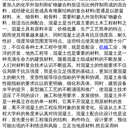
要加入的化学外加剂和矿物掺合料按适当比例拌制而成的混合
料，或经硬化后形成具有堆聚结构的复合材料(普通是以胶凝
材料、水、细骨料、粗骨料，需要时掺入外加剂和矿物掺合
料，按适当比例配合。混凝土是当代最主要的土木工程材料之
一。混凝土具有原料丰富，价格低廉，生产工艺简单的特点，
因而使其用量越来越大。同时混凝土还具有抗压强度高，耐久
性好，强度等级范围宽等特点。这些特点使其使用范围十分广
泛，不仅在各种土木工程中使用，就是造船业，
机械
工业，海
洋的开发，地热工程等，混凝土也是重要的材料。混凝土是一
种充满生命力的建筑材料。随着混凝土组成材料的不断发展，
人们对材料复合技术认识不断提高。对混凝土的性能要求不仅
仅局限于抗压强度，而是在立足强度的基础上，更加注重混凝
土的耐久性、变形性能等综合指标的平衡和协调。混凝土各项
性能指标的要求比以前更明确、细化和具体。同时，建筑设备
水平的提升，新型施工工艺的不断涌现和推广，使混凝土技术
适应了不同的设计、施工和使用要求，发展很快。混凝土并不
是一种孤立存在的单一材料。它离不开混凝土用原材料的发
展，离不开混凝土的工程应用对象的发展变化。应该从土木工
程大学科的角度来认真对待混凝土。混凝土配合比设计也是这
样，首先要分析工程项目的结构、构件特点、设计要求，预估
可能出现的不利情况和风险，立足当地原材料.然后采用科