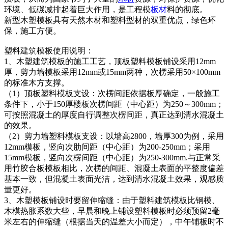
环境、低碳减排起着巨大作用，是工程模
板材
料的彻底。
新型木塑模板具有天然木材和塑料型材的双重优点，绿色环
保，施工方便。
塑料建筑模板使用说明：
1、木塑建筑模板的施工工艺，顶板塑料模板铺设采用12mm
厚，剪力墙模板采用12mm或15mm两种，次楞采用50×100mm
的标准木方支撑。
（1）顶板塑料模板支设：次楞间距依据板厚确定，一般施工
条件下，小于150厚楼板次楞间距（中心距）为250～300mm；
可按照混凝土的厚度自行调整次楞间距，真正达到清水混凝土
的效果。
（2）剪力墙塑料模板支设：以墙高2800，墙厚300为例，采用
12mm模板，竖向次肋间距（中心距）为200-250mm；采用
15mm模板，竖向次楞间距（中心距）为250-300mm.与正常采
用竹胶合板模板相比，次楞的间距、混凝土表面的平整度偏差
基本一致，但混凝土表面光洁，达到清水混凝土效果，观感质
量更好。
3、木塑模板铺设时要留伸缩缝：由于塑料建筑模板比钢模、
木模热胀系数大些，早晨和晚上铺设塑料模板时必须预留2毫
米左右的伸缩缝（根据当天的温差大小而定），中午铺板时不