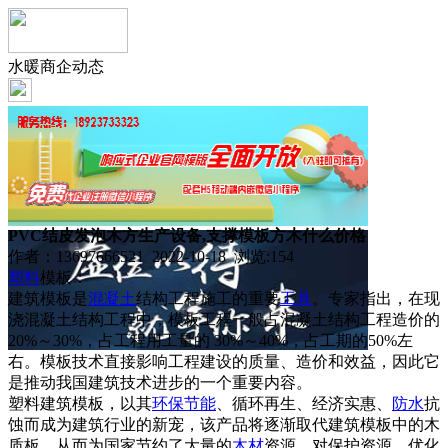
水暖商企动态
PVC结皮发泡木方生产设备,支撑模板方木什么价格
作者：13697666521 2022-10-18 浏览:
154
塑料
模板：
建筑模板是
混凝土
结构工程施工的重要
工具
。专家指出，在现
浇混凝土结构工程中，模板工程一般占混凝土结构工程造价的
20%～30%，占工程用工量的 30%～40%，占工期的50%左
右。模板技术直接影响工程建设的质量、造价和效益，因此它
是推动我国建筑技术进步的一个重要内容。
塑料建筑模板，以其
环保
节能
、循环再生、经济实惠、
防水
抗
蚀而成为建筑行业的新宠，该产品将逐渐取代建筑模板中的木
质板，从而为国家节约了大量的
木材
资源，对保护资源，优化