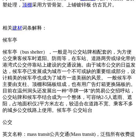
塑处理，
顶棚
采用方管骨架、上铺镀锌板 仿古瓦片。
相关
建材
词条解释：
候车亭
候车亭（bus shelter），一般是与公交站牌相配套的，为方便
公交乘客候车时遮阳、防雨等，在车站、道路两旁或绿化带的
港湾式公交停靠站上建设的交通设施。由于城市公交的日益发
达，候车亭已发展成为城市一个不可或缺的重要组成部分，设
计精美的候车亭也成为了城市一道美丽的风景。 一般候车亭
主要由支柱、顶棚和隔板组成，也有用广告灯箱更换隔板的。
目前在温州洞头还发展出一种“亭牌一体”的简易公交招呼站，
公交站牌和候车亭结合成为一个整体，可容纳2-5人遮雨、遮
阳，占地面积仅2平方米左右，较适合在道路不宽、乘客不多
的城乡公交线路上使用。候车亭 公交站台
公交
英文名称：mass transit公共交通(Mass transit)，泛指所有收费提