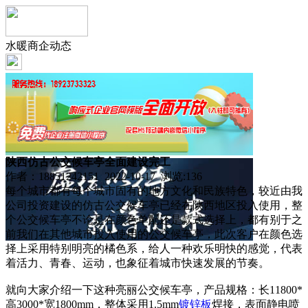
水暖商企动态
陕西仿古公交候车亭全面建设完工
作者：18851242151 2022-10-17 浏览:
136
每个城市都有每个城市固有的地方文化和民族特色，较近由我
公司投资建设的仿古公交候车亭已经在陕西地区投入使用，整
个公交候车亭不论是在颜色单配还是款式选择上，都有别于之
前我们在其他城市投入使用的公交候车亭，此次客户在颜色选
择上采用特别明亮的橘色系，给人一种欢乐明快的感觉，代表
着活力、青春、运动，也象征着城市快速发展的节奏。
就向大家介绍一下这种亮丽公交候车亭，产品规格：长11800*
高3000*宽1800mm，整体采用1.5mm
镀锌板
焊接，表面静电喷