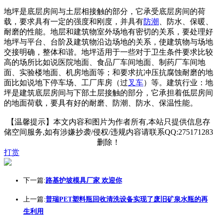
地坪是底层房间与土层相接触的部分，它承受底层房间的荷
载，要求具有一定的强度和刚度，并具有
防潮
、防水、保暖、
耐磨的性能。地层和建筑物室外场地有密切的关系，要处理好
地坪与平台、台阶及建筑物沿边场地的关系，使建筑物与场地
交接明确，整体和谐。地坪适用于一些对于卫生条件要求比较
高的场所比如说医院地面、食品厂车间地面、制药厂车间地
面、实验楼地面、机房地面等；和要求抗冲压抗腐蚀耐磨的地
面比如说地下停车场、工厂库房（过
叉车
）等。建筑行业：地
坪是建筑底层房间与下部土层接触的部分，它承担着低层房间
的地面荷载，要具有好的耐磨、防潮、防水、保温性能。
【温馨提示】本文内容和图片为作者所有,本站只提供信息存
储空间服务,如有涉嫌抄袭/侵权/违规内容请联系QQ:275171283
删除！
打赏
下一篇:
路基护坡模具厂家 欢迎你
上一篇:
普瑞PET塑料瓶回收清洗设备实现了废旧矿泉水瓶的再
生利用