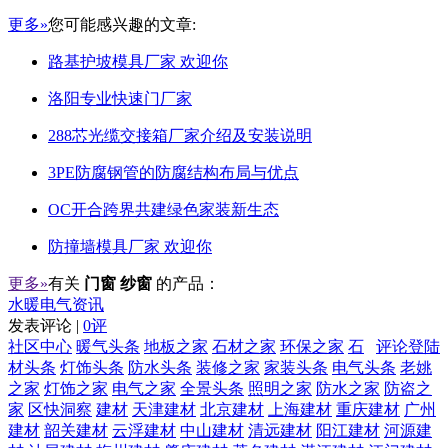
更多»
您可能感兴趣的文章:
路基护坡模具厂家 欢迎你
洛阳专业快速门厂家
288芯光缆交接箱厂家介绍及安装说明
3PE防腐钢管的防腐结构布局与优点
OC开合跨界共建绿色家装新生态
防撞墙模具厂家 欢迎你
更多»
有关
门窗 纱窗
的产品：
水暖电气资讯
发表评论 |
0评
社区中心
暖气头条
地板之家
石材之家
环保之家
石
评论登陆
材头条
灯饰头条
防水头条
装修之家
家装头条
电气头条
老姚
之家
灯饰之家
电气之家
全景头条
照明之家
防水之家
防盗之
家
区快洞察
建材
天津建材
北京建材
上海建材
重庆建材
广州
建材
韶关建材
云浮建材
中山建材
清远建材
阳江建材
河源建