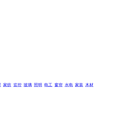
材
家纺
监控
玻璃
照明
电工
窗帘
水电
家装
木材