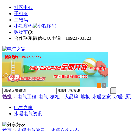
社区中心
手机版
二维码
小程序码
购物车
(
0
)
合作联系微信/QQ/电话：18923733323
1
2
热搜：
电气工程
电气
橱柜十大品牌
地板
水暖之家
水暖
厨
电气之家
水暖电气资讯
首页
>
水暖电气资讯
>
水暖商企动态