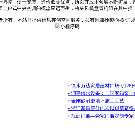
于调控、便于安装、造价低等优点，所以其应用领域不断扩展，
候，户式中央空调的概念应运而生，格林风机盘管机组在其中担
有，本站只提供信息存储空间服务，如有涉嫌抄袭/侵权/违规内容请
• 徐水万达家居建材广场9月2
• 润平供水设备：与国家箱泵
• 金刚砂耐磨地坪施工工艺
• 浙江新昌康佳电器以创新赢得
• 旭廷门窗—豪宅门窗定制专家