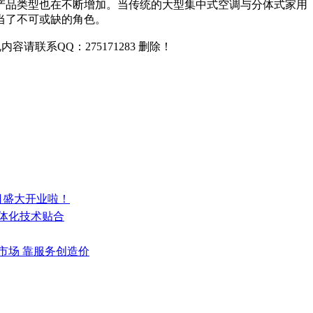
产品类型也在不断增加。当传统的大型集中式空调与分体式家用
当了不可或缺的角色。
联系QQ：275171283 删除！
8日盛大开业啦！
一体化技术贴合
市场 靠服务创造价