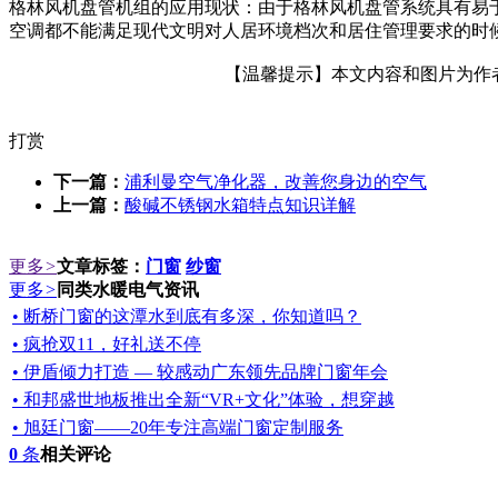
格林风机盘管机组的应用现状：由于格林风机盘管系统具有易
空调都不能满足现代文明对人居环境档次和居住管理要求的时
【温馨提示】本文内容和图片为作者所
打赏
下一篇：
浦利曼空气净化器，改善您身边的空气
上一篇：
酸碱不锈钢水箱特点知识详解
更多
>
文章标签：
门窗
纱窗
更多
>
同类水暖电气资讯
• 断桥门窗的这潭水到底有多深，你知道吗？
• 疯抢双11，好礼送不停
• 伊盾倾力打造 — 较感动广东领先品牌门窗年会
• 和邦盛世地板推出全新“VR+文化”体验，想穿越
• 旭廷门窗——20年专注高端门窗定制服务
0
条
相关评论