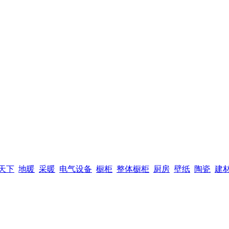
天下
地暖
采暖
电气设备
橱柜
整体橱柜
厨房
壁纸
陶瓷
建