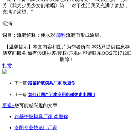
芳《我为少男少女们歌唱》诗：“对于生活我又充满了梦想，
充满了渴望。”
流淌
词目：流淌解释：使水彩
颜料
流淌而形成涂层。
【温馨提示】本文内容和图片为作者所有,本站只提供信息存
储空间服务,如有涉嫌抄袭/侵权/违规内容请联系QQ:275171283
删除！
打赏
下一篇:
路基护坡模具厂家 欢迎你
上一篇:
如何让国产五本商用电磁炉走出国门
更多»
您可能感兴趣的文章:
路基护坡模具厂家 欢迎你
洛阳专业快速门厂家