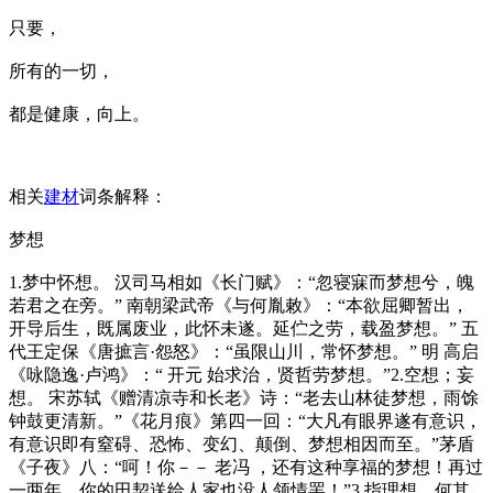
只要，
所有的一切，
都是健康，向上。
相关
建材
词条解释：
梦想
1.梦中怀想。 汉司马相如《长门赋》：“忽寝寐而梦想兮，魄
若君之在旁。” 南朝梁武帝《与何胤敕》：“本欲屈卿暂出，
开导后生，既属废业，此怀未遂。延伫之劳，载盈梦想。” 五
代王定保《唐摭言·怨怒》：“虽限山川，常怀梦想。” 明 高启
《咏隐逸·卢鸿》：“ 开元 始求治，贤哲劳梦想。”2.空想；妄
想。 宋苏轼《赠清凉寺和长老》诗：“老去山林徒梦想，雨馀
钟鼓更清新。”《花月痕》第四一回：“大凡有眼界遂有意识，
有意识即有窒碍、恐怖、变幻、颠倒、梦想相因而至。”茅盾
《子夜》八：“呵！你－－ 老冯 ，还有这种享福的梦想！再过
一两年，你的田契送给人家也没人领情罢！”3.指理想。何其