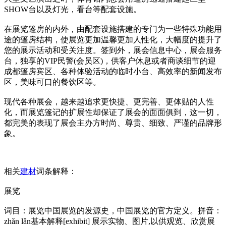
SHOW台以及灯光，看台等配套设施。
在展览篷房的内外，由配套设施搭建的专门为一些特殊功能用
途的篷房结构，使展览更加温馨更加人性化，大幅度的提升了
您的展示活动和受关注度。签到外，展会信息中心，展会服务
台，独享的VIP民警(会员区)，供客户休息或者商谈细节的迎
成都篷房宾区、各种体验活动的临时小台、高效率的新闻发布
区，美味可口的餐饮区等。
现代各种展会，越来越追求更快捷、更完善、更体贴的人性
化，而展览篷记的扩展性却保证了展会的面面俱到，这一切，
都完美的表现了展会主办方时尚、尊贵、细致、严谨的品牌形
象。
相关
建材
词条解释：
展览
词目：展览中国展览的发源史，中国展览的官方定义。拼音：
zhǎn lǎn基本解释[exhibit] 展示实物、图片,以供观览、欣赏展