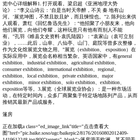
览中心详细解释1. 打开观看。梁启超《亚洲地理大势
论》：“李义山诗云：‘自是当时天帝醉，不关 秦 地有山
河。’展览坤图，不禁且歆且妒，而且悚惶也。”2. 陈列出来供
人观看。萧红《回忆鲁迅先生》：“他招聚了小朋友来，他向
他们展览，向他们夸耀，这种玩意只有他有而别人不能
有。”孔羽《睢县文史资料·袁氏陆园》：“袁家山（袁可立别
业），……此后，山阜、八仙亭、山门、庭院等曾多次整修，
作为文化馆展览文物之用。”展览（exhibition、 exposition）在
实际应用中，展览会名称相当繁杂。英语国家中，有general
exhibition、industrial exhibition、agricultural exhibition、
co
nsumer exhibition、internatio
nal exhibition、regional、
exhibition、local exhibition、private exhibition、major
exhibition、 minor exhibition、solo exhibition、exhibition、
exposition等等。3.展览（全球展览业协会）：是一种市场活
动，在特定时间内，众多厂商聚集于特定场地陈列产品，从而
推销其最新产品或服务。
篷房
正在加载a class="ed_image_l
ink"title="点击查看大
图"href="pic.baike.soso/ugc/baikepic2/8176/20160802012409-
1419612248.jpg/800"target="_blank">篷房源于欧洲，其不同于