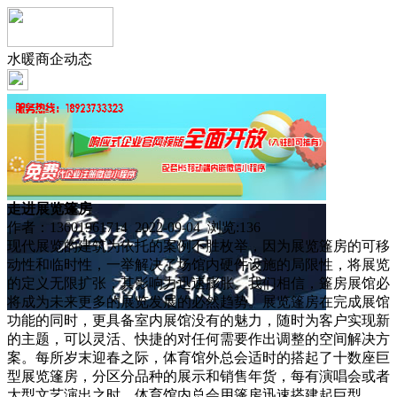
水暖商企动态
走进展览篷房
作者：13601961714 2022-09-04 浏览:
136
现代展览的建筑为依托的案例不胜枚举，因为展览篷房的可移
动性和临时性，一举解决了场馆内硬件设施的局限性，将展览
的定义无限扩张，其影响力迅速膨胀。我们相信，篷房展馆必
将成为未来更多的展览发展的必然趋势。展览篷房在完成展馆
功能的同时，更具备室内展馆没有的魅力，随时为客户实现新
的主题，可以灵活、快捷的对任何需要作出调整的空间解决方
案。每所岁末迎春之际，体育馆外总会适时的搭起了十数座巨
型展览篷房，分区分品种的展示和销售年货，每有演唱会或者
大型文艺演出之时，体育馆内总会用篷房迅速搭建起巨型