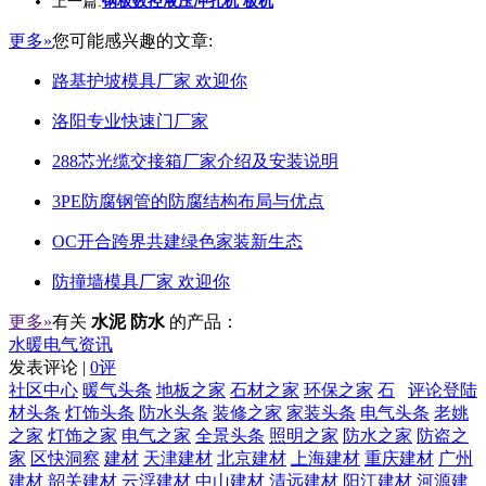
上一篇:
钢板数控液压冲孔机 板机
更多»
您可能感兴趣的文章:
路基护坡模具厂家 欢迎你
洛阳专业快速门厂家
288芯光缆交接箱厂家介绍及安装说明
3PE防腐钢管的防腐结构布局与优点
OC开合跨界共建绿色家装新生态
防撞墙模具厂家 欢迎你
更多»
有关
水泥 防水
的产品：
水暖电气资讯
发表评论 |
0评
社区中心
暖气头条
地板之家
石材之家
环保之家
石
评论登陆
材头条
灯饰头条
防水头条
装修之家
家装头条
电气头条
老姚
之家
灯饰之家
电气之家
全景头条
照明之家
防水之家
防盗之
家
区快洞察
建材
天津建材
北京建材
上海建材
重庆建材
广州
建材
韶关建材
云浮建材
中山建材
清远建材
阳江建材
河源建