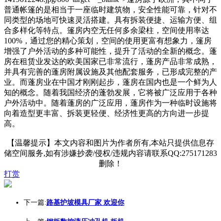
普通帐篷的是相当于一座临时建筑物，安全性能可靠，针对不
同类型的场地可快速灵活搭建。具有拆装便捷、运输方便、组
合多样化等特点。篷房内空无任何多余梁柱，空间使用率达
100%，通过您的精心策划，空间的使用更富有想象力，篷房
增强了户外活动的多种可能性，提升了活动的全新的概念。蓬
房在租赁业发达的欧美国家已非常流行，蓬房产品非常成熟，
并具有完善的蓬房附属设施及其他配套服务，已形成完整的产
业。而蓬房业在中国才刚刚起步，蓬房在国内也是一个鲜为人
知的概念。随着我国经济的蓬勃发展，它将被广泛应用于各种
户外活动中。随着蓬房的广泛应用，蓬房作为一种临时设施将
向着造型更丰富、拆装更轻便、经济性更高的方向进一步提
高。
【温馨提示】本文内容和图片为作者所有,本站只提供信息存
储空间服务,如有涉嫌抄袭/侵权/违规内容请联系QQ:275171283
删除！
打赏
下一篇:
路基护坡模具厂家 欢迎你