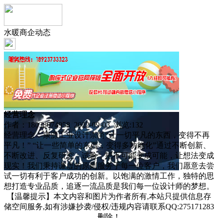
水暖商企动态
经营理念
作者：18038074958 2022-09-03 浏览:
132
经营理念：康源工业设计崇尚“让一切平凡的东西，变得不再
平凡！” “让一些简单的东西，变得多功能化”通过不断创新、
不断改进、反复研究，试验，把不可能变成可能，让想法变成
现实！我们秉持谦虚的原则服务于每一位客户，我们愿意去尝
试一切有利于客户成功的创新。以饱满的激情工作，独特的思
想打造专业品质，追逐一流品质是我们每一位设计师的梦想。
【温馨提示】本文内容和图片为作者所有,本站只提供信息存
储空间服务,如有涉嫌抄袭/侵权/违规内容请联系QQ:275171283
删除！