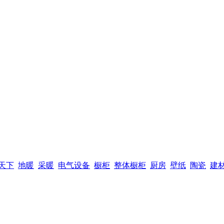
天下
地暖
采暖
电气设备
橱柜
整体橱柜
厨房
壁纸
陶瓷
建