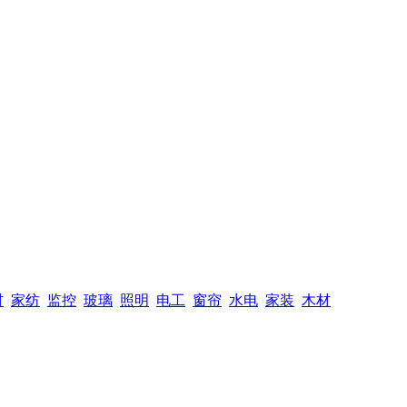
材
家纺
监控
玻璃
照明
电工
窗帘
水电
家装
木材