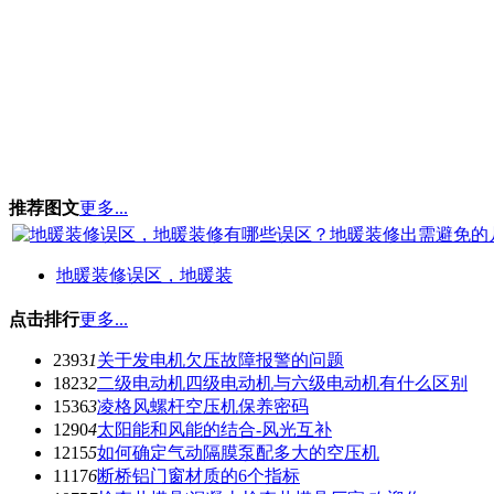
推荐图文
更多...
地暖装修误区，地暖装
点击排行
更多...
2393
1
关于发电机欠压故障报警的问题
1823
2
二级电动机四级电动机与六级电动机有什么区别
1536
3
凌格风螺杆空压机保养密码
1290
4
太阳能和风能的结合-风光互补
1215
5
如何确定气动隔膜泵配多大的空压机
1117
6
断桥铝门窗材质的6个指标