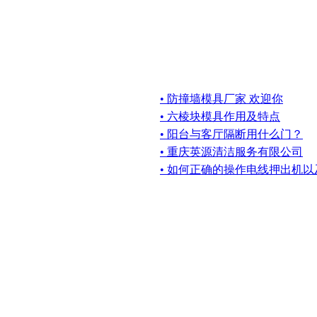
• 防撞墙模具厂家 欢迎你
• 六棱块模具作用及特点
• 阳台与客厅隔断用什么门？
• 重庆英源清洁服务有限公司
• 如何正确的操作电线押出机