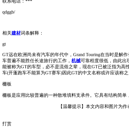
联系电话：***
qdggb/
相关
建材
词条解释：
gt
GT远在欧洲尚未有汽车的年代中，Grand Touring在
车普遍不能胜任长途旅行的工作，
机械
可靠程度很低，由此出现
能被称为GT的车型，必不是流俗之辈，现在GT已被泛指为高
车(开蓬跑车不能算为GT赛车)因此GT的中文名称或许应该称
栅板
栅板是应用比较普遍的一种散堆填料支承件。它具有结构简单
【温馨提示】本文内容和图片为作者所
打赏