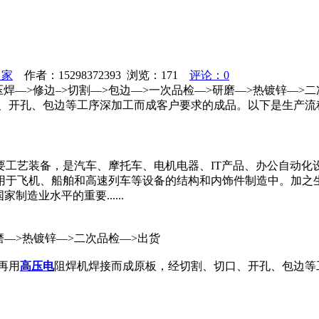
之家
作者：15298372393 浏览：
171
评论：0
焊—>修边–>切割—>包边—>一次品检—>研磨—>热镀锌—
口、开孔、包边等工序深加工而成客户要求的成品。以下是生产流
要工艺装备，是汽车、摩托车、电机电器、IT产品、办公自动化
用于飞机、船舶和高速列车等设备的结构和内饰件制造中。加之
造业水平的重要......
磨—>热镀锌—>二次品检—>出货
再用
高压电
阻焊机焊接而成原板，经切割、切口、开孔、包边等