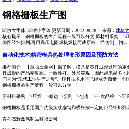
钢格栅板生产图
更新日期：2022-08-28 来源：
建材
核心提示：钢格栅板的生产流程一般可以分为:原材料采购—>压
间距经纬排列,再用高压电阻焊机焊接而成原板，经切割、切
自动化技术|精密模具热处理变形原因及预防方法
推荐简介：【慧聪五金网】据了解，模具是零件成形过程的重
具成形的产品精度高、一致性好、外形美观，因此越来越多地
们誉为“现代工业生产之母”。模具技术水平已经成为衡量一个国家制
钢格栅板的生产流程一般可以分为:
原材料采购—>压焊—>修边–>切割—>包边—>一次品检—>研
钢格栅板是采用国产优级负载扁钢和横杆按一定间距经纬排列,
青岛杰辉金属制品有限公司