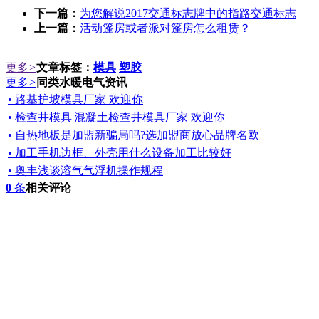
下一篇：
为您解说2017交通标志牌中的指路交通标志
上一篇：
活动篷房或者派对篷房怎么租赁？
更多
>
文章标签：
模具
塑胶
更多
>
同类水暖电气资讯
• 路基护坡模具厂家 欢迎你
• 检查井模具|混凝土检查井模具厂家 欢迎你
• 自热地板是加盟新骗局吗?选加盟商放心品牌名欧
• 加工手机边框、外壳用什么设备加工比较好
• 奥丰浅谈溶气气浮机操作规程
0
条
相关评论