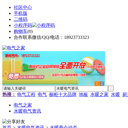
社区中心
手机版
二维码
小程序码
购物车
(
0
)
合作联系微信/QQ/电话：18923733323
1
2
热搜：
电气工程
电气
橱柜十大品牌
地板
水暖之家
水暖
厨
电气之家
水暖电气资讯
首页
>
水暖电气资讯
>
水暖商企动态