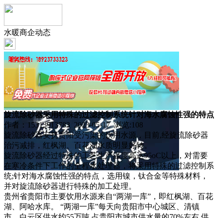
水暖商企动态
旋流除砂器采用特殊的过滤控制系统针对海水腐蚀性强的特点
作者：15313913783 2023-05-17 浏览:
108
旋流除砂器安抚贵阳受污染的饮用水源，目前,经旋流除砂器
治污减排，红枫湖、百花湖水质明显好转。
旋流除砂器经过特殊的工艺生产温度高达95oC以上，对需要
在寒冷条件下工作的全程水处理器，将采用特殊的过滤控制系
统;针对海水腐蚀性强的特点，选用镍，钛合金等特殊材料，
并对旋流除砂器进行特殊的加工处理。
贵州省贵阳市主要饮用水源来自“两湖一库”，即红枫湖、百花
湖、阿哈水库。 “两湖一库”每天向贵阳市中心城区、清镇
市、白云区供水约55万吨,占贵阳市城市供水量的70%左右,供