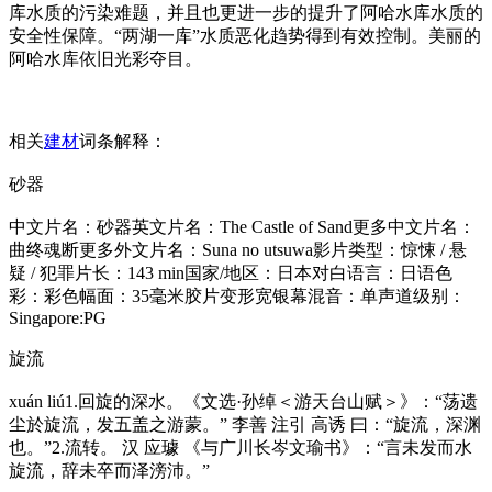
库水质的污染难题，并且也更进一步的提升了阿哈水库水质的
安全性保障。“两湖一库”水质恶化趋势得到有效控制。美丽的
阿哈水库依旧光彩夺目。
相关
建材
词条解释：
砂器
中文片名：砂器英文片名：The Castle of Sand更多中文片名：
曲终魂断更多外文片名：Suna no utsuwa影片类型：惊悚 / 悬
疑 / 犯罪片长：143 min国家/地区：日本对白语言：日语色
彩：彩色幅面：35毫米胶片变形宽银幕混音：单声道级别：
Singapore:PG
旋流
xuán liú1.回旋的深水。《文选·孙绰＜游天台山赋＞》：“荡遗
尘於旋流，发五盖之游蒙。” 李善 注引 高诱 曰：“旋流，深渊
也。”2.流转。 汉 应璩 《与广川长岑文瑜书》：“言未发而水
旋流，辞未卒而泽滂沛。”