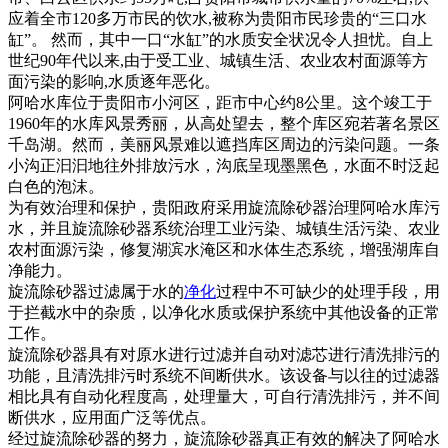
应着全市120多万市民的饮水,被称为贵阳市民珍贵的“三口水
缸”。 然而，其中一口“水缸”的水质安全状况令人担忧。自上
世纪90年代以来,由于受工业、城镇生活、农业农村面源等方
面污染的影响,水质逐年恶化。
阿哈水库位于贵阳市小河区，距市中心约8公里。这个竣工于
1960年的水库风景秀丽，从高处望去，整个库区宛若著名景区
千岛湖。然而，美丽风景难以遮挡库区周边的污染问题。一条
小沟正汩汩地往外排放污水，沟底呈现墨黑色，水面不时泛起
白色的泡沫。
为有效治理和保护，贵阳政府采用旋流除砂器治理阿哈水库污
水，并且旋流除砂器系统治理工业污染、城镇生活污染、农业
农村面源污染，修复湖滨水淹区和水体生态系统，增强湖库自
净能力。
旋流除砂器过滤属于水的
净化
过程中不可缺少的处理手段，用
于拦截水中的杂质，以净化水质或保护系统中其他设备的正常
工作。
旋流除砂器具有对原水进行过滤并自动对滤芯进行清洗排污的
功能，且清洗排污时系统不间断供水。该设备与以往的过滤器
相比具有自动化程度高，处理量大，可自行清洗排污，并不间
断供水，应用面广泛等优点。
经过旋流除砂器的努力，旋流除砂器真正有效的解决了阿哈水