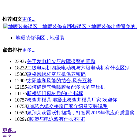
推荐图文
更多...
地暖装修误区，地暖装
点击排行
更多...
2393
1
关于发电机欠压故障报警的问题
1823
2
二级电动机四级电动机与六级电动机有什么区别
1536
3
凌格风螺杆空压机保养密码
1290
4
太阳能和风能的结合-风光互补
1215
5
如何确定气动隔膜泵配多大的空压机
1117
6
断桥铝门窗材质的6个指标
1075
7
检查井模具|混凝土检查井模具厂家 欢迎你
1075
8
288芯光缆交接箱厂家介绍及安装说明
1055
9
泉翔荣获雷沃打捆绳，打捆网2019年供应商质量奖
1029
10
喷塑与电泳漆有什么不同?
更多...
更多...