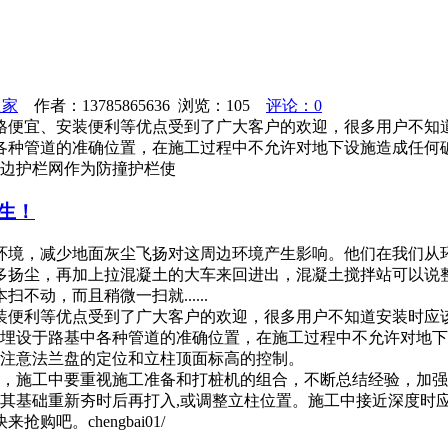
之家
作者：13785865636 浏览：
105
评论：0
格便宜、安装便利等优点受到了广大客户的欢迎，很多用户不知
各种管道的准确位置，在施工过程中不允许对地下设施造成任何
双边护栏网作为防撞护栏使
生！
环境，减少地面灰尘飞扬对这周边环境产生影响。他们在我们从环
多扬尘，再加上拉混凝土的大车来回进出，混凝土搅拌站可以说
动，而且稍微一扫就......
装便利等优点受到了广大客户的欢迎，很多用户不知道安装时应
是埋设于路基中各种管道的准确位置，在施工过程中不允许对地
，注意法兰盘的定位和立柱顶面标高的控制。
的，施工中要重视施工准备和打桩机的组合，不断总结经验，加
其基础重新夯时后再打入,或调整立柱位置。施工中接近深度时
。chengbai01/