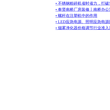
• 不锈钢粗碎机省时省力，打
• 奉贤南桥厂房装修丨南桥办
• 螺杆在注塑机中的作用
• LED应急电源、照明应急电
• 烟雾净化器价格调节行业准入