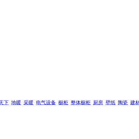
天下
地暖
采暖
电气设备
橱柜
整体橱柜
厨房
壁纸
陶瓷
建