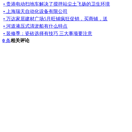
• 贵港电动扫地车解决了搅拌站尘土飞扬的卫生环境
• 上海瑞天自动化设备有限公司
• 万达家居建材广场5月旺铺疯狂促销，买商铺，送
• 河道液压式清淤船有什么特点
• 装修季：瓷砖选择有技巧 三大事项要注意
0
条
相关评论