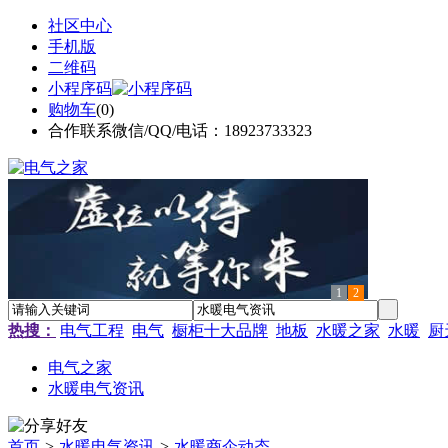
社区中心
手机版
二维码
小程序码
购物车
(
0
)
合作联系微信/QQ/电话：18923733323
1
2
热搜：
电气工程
电气
橱柜十大品牌
地板
水暖之家
水暖
厨
电气之家
水暖电气资讯
首页
>
水暖电气资讯
>
水暖商企动态