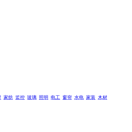
材
家纺
监控
玻璃
照明
电工
窗帘
水电
家装
木材