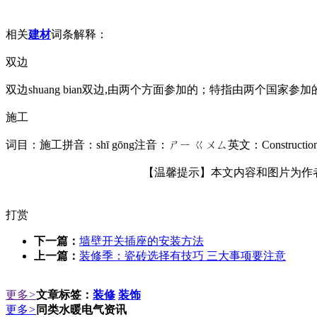
相关
建材
词条解释：
双边
双边shuang bian双边,由两个方面参加的；特指由两个国
施工
词目：施工拼音：shī gōng注音：ㄕㄧ ㄍㄨㄙ英文：Constr
【温馨提示】本文内容和图片为作者所
打赏
下一篇：
墙壁开关插座的安装方法
上一篇：
装修季：瓷砖选择有技巧 三大事项要注意
更多
>
文章标签：
装修
装饰
更多
>
同类水暖电气资讯