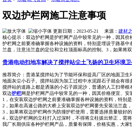
双边护栏网施工注意事项
更新日期：2023-05-21 来源：
建材
核心提示：双边护栏网是护栏网产品中较常见的一种，因其价
护栏网之前要准确掌握各种设施的资料，特别是埋设于路基中
兰盘，注意法兰盘的定位和立柱顶面标高的控制。3，如果将
贵港电动扫地车解决了搅拌站尘土飞扬的卫生环境卫
推荐简介：贵港某搅拌站为了节能环保和提高厂区的地面卫生
地面灰尘小石子。搅拌站因为加工过程中水泥跟石子就会有很
搅拌站的道路上都是洒落的小石子跟泥沙，普通的人工扫帚根本扫不
双边
护栏
网是护栏网产品中较常见的一种，因其价格便宜、安
1，在安装双边护栏网之前要准确掌握各种设施的资料，特别
2，如果在高速公路的大桥上安装双边护栏网要先安装法兰盘
3，如果将双边护栏网作为防撞护栏使用，需要选择质量较好
4，双边护栏网的立柱打入过深时，不得将立柱拔出矫正，需将
我厂长期供应各种护栏网产品，质量有保障，价格实惠，大家快来抢购吧