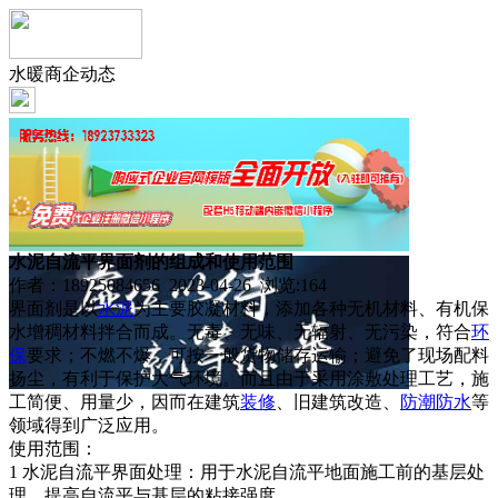
水暖商企动态
水泥自流平界面剂的组成和使用范围
作者：18925084656 2023-04-26 浏览:
164
界面剂是以
水泥
为主要胶凝材料，添加各种无机材料、有机保
水增稠材料拌合而成。无毒、无味、无辐射、无污染，符合
环
保
要求；不燃不爆，可按一般货物储存运输；避免了现场配料
扬尘，有利于保护大气环境。而且由于采用涂敷处理工艺，施
工简便、用量少，因而在建筑
装修
、旧建筑改造、
防潮
防水
等
领域得到广泛应用。
使用范围：
1 水泥自流平界面处理：用于水泥自流平地面施工前的基层处
理，提高自流平与基层的粘接强度。