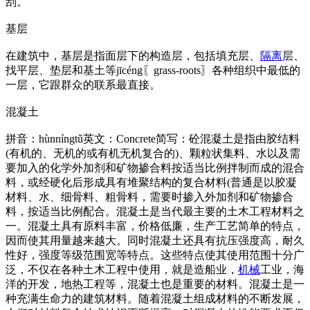
刮。
基层
在建筑中，基层是指面层下的构造层，包括填充层、
隔离
层、
找平层、垫层和基土等jīcéng〖grass-roots〗各种组织中最低的
一层，它跟群众的联系最直接。
混凝土
拼音：hùnníngtǔ英文：Concrete简写：砼混凝土是指由胶结料
(有机的、无机的或有机无机复合的)、颗粒状集料、水以及需
要加入的化学外加剂和矿物掺合料按适当比例拌制而成的混合
料，或经硬化后形成具有堆聚结构的复合材料(普通是以胶凝
材料、水、细骨料、粗骨料，需要时掺入外加剂和矿物掺合
料，按适当比例配合。混凝土是当代最主要的土木工程材料之
一。混凝土具有原料丰富，价格低廉，生产工艺简单的特点，
因而使其用量越来越大。同时混凝土还具有抗压强度高，耐久
性好，强度等级范围宽等特点。这些特点使其使用范围十分广
泛，不仅在各种土木工程中使用，就是造船业，
机械
工业，海
洋的开发，地热工程等，混凝土也是重要的材料。混凝土是一
种充满生命力的建筑材料。随着混凝土组成材料的不断发展，