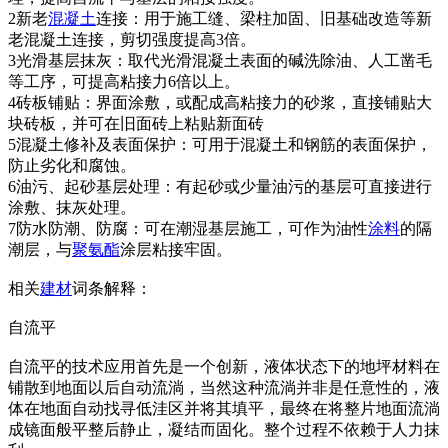
2新老
混凝土
连接：用于施工缝、梁柱加固、旧基础改造等新
老混凝土连接，剪切强度提高3倍。
3光滑基层抹灰：取代光滑混凝土表面的碱洗除油、人工凿毛
等工序，可提高粘接力6倍以上。
4砖板铺贴：界面涂敷，或配成高粘接力的砂浆，直接铺贴大
块砖板，并可在旧面砖上粘贴新面砖
5混凝土修补及表面保护：可用于混凝土和钢筋的表面保护，
防止劣化和腐蚀。
6油污、起砂基层处理：有起砂或少量油污的基层可直接进行
涂敷、抹灰处理。
7防水防潮、防腐：可在潮湿基层施工，可作为油性
涂料
的隔
潮层，与
聚氨酯
涂层粘接牢固。
相关
建材
词条解释：
自流平
自流平的技术应用首先是一个创新，液体状态下的地坪材料在
铺散到地面以后自动流淌，当然这种流淌并非是任意性的，液
体在地面自动找寻低洼区并将其填平，最终在将整片地面流淌
成镜面般平整后静止，凝结而固化。整个过程不依赖于人力抹