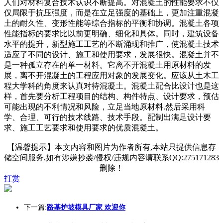
人们对材料复合技术认识不断提高。对混凝土的性能要求不仅
仅局限于抗压强度，而是在立足强度的基础上，更加注重混凝
土的耐久性、变形性能等综合指标的平衡和协调。混凝土各项
性能指标的要求比以前更明确、细化和具体。同时，建筑设备
水平的提升，新型施工工艺的不断涌现和推广，使混凝土技术
适应了不同的设计、施工和使用要求，发展很快。混凝土并不
是一种孤立存在的单一材料。它离不开混凝土用原材料的发
展，离不开混凝土的工程应用对象的发展变化。应该从土木工
程大学科的角度来认真对待混凝土。混凝土配合比设计也是这
样，首先要分析工程项目的结构、构件特点、设计要求，预估
可能出现的不利情况和风险，立足当地原材料.然后采用科
学、合理、可行的技术线路、技术手段。配制出满足设计要
求、施工工艺要求和使用要求的优质混凝土。
【温馨提示】本文内容和图片为作者所有,本站只提供信息存
储空间服务,如有涉嫌抄袭/侵权/违规内容请联系QQ:275171283
删除！
打赏
下一篇:
路基护坡模具厂家 欢迎你