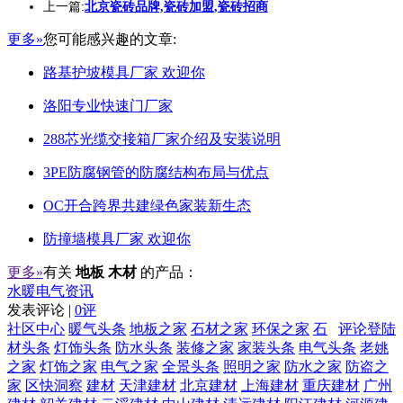
上一篇:
北京瓷砖品牌,瓷砖加盟,瓷砖招商
更多»
您可能感兴趣的文章:
路基护坡模具厂家 欢迎你
洛阳专业快速门厂家
288芯光缆交接箱厂家介绍及安装说明
3PE防腐钢管的防腐结构布局与优点
OC开合跨界共建绿色家装新生态
防撞墙模具厂家 欢迎你
更多»
有关
地板 木材
的产品：
水暖电气资讯
发表评论 |
0评
社区中心
暖气头条
地板之家
石材之家
环保之家
石
评论登陆
材头条
灯饰头条
防水头条
装修之家
家装头条
电气头条
老姚
之家
灯饰之家
电气之家
全景头条
照明之家
防水之家
防盗之
家
区快洞察
建材
天津建材
北京建材
上海建材
重庆建材
广州