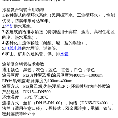
涂塑复合钢管应用领域
1.各种形式的循环水系统（民用循环水、工业循环水），性能
优良，防腐年限可达50年。
2.
消防
供水系统。
3.各建筑的给排水输送（特别适用于宾馆、酒店、高档住宅区
的冷、热水系统）。
4.各种化工流体输送（耐酸、碱、盐的腐蚀）。
5.
电线
电缆
的地埋管、过路管。
6.矿山、矿井的通风管、供、排
水管
涂塑复合钢管技术参数
通用颜色：黑色，灰色，蓝色，红色，白色，绿色
涂层厚度：PE(改性聚乙烯)涂层厚度为400um—1000um
EP(环氧树脂)喷涂厚度为100um-400um
涂覆方式：PE(聚乙烯)为热浸塑EP；(环氧树脂)为内外喷涂
产品规格：DN15—DN500
环境温度：-30℃ 至120℃
连接方式：丝扣（DN15-DN100），沟槽（DN65-DN400），
法兰（适用任意口径），焊接式，双金属连接，承插、管节、
密封连接等hbxhtjt