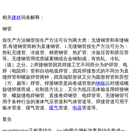
相关
建材
词条解释：
钢管
按生产方法钢管按生产方法可分为两大类：无缝钢管和有缝钢
管,有缝钢管简称为直逢钢管。1.无缝钢管按生产方法可分为：
热轧无缝管、冷拔管、精密钢管、热扩管、冷旋压管和挤压管
等。无缝钢管用优质碳素钢或合金钢制成，有热轧、冷轧
（拔）之分。2.焊接钢管因其焊接工艺不同而分为炉焊管、电
焊（电阻焊）管和自动电弧焊管，因其焊接形式的不同分为直
缝焊管和螺旋焊管两种，因其端部形状又分为圆形焊管和异型
（方、扁等）焊管。焊接钢管是由卷成管形的
钢板
以对缝或螺
旋缝焊接而成，在制造方法上，又分为低压流体输送用焊接钢
管、螺旋缝电焊钢管、直接卷焊钢管、电焊管等。无缝钢管可
用于各种行业的液体气压管道和气体管道等。焊接管道可用于
输水管道、煤气管道、
暖气
管道、
电器
管道等。
复合
recombination又称再结合。(一)由两个增长游离基结合形成一