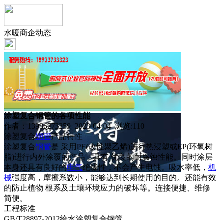
水暖商企动态
涂塑复合钢管的各项性能
作者：13986273259 2023-04-04 浏览:
110
涂塑复合
钢管
产品特性
涂塑复合
钢管
是 采用PE(改性聚乙烯)进行热浸塑或EP(环氧树
脂)进行内外涂覆的产品，具有 优良的耐腐蚀性能。同时涂层
本身还具有良好的
电气
绝缘性，不会产生电蚀。吸水率低，
机
械
强度高，摩擦系数小，能够达到长期使用的目的。还能有效
的防止植物 根系及土壤环境应力的破坏等。连接便捷、维修
简便。
工程标准
GB/T28897-2012给水涂塑复合钢管