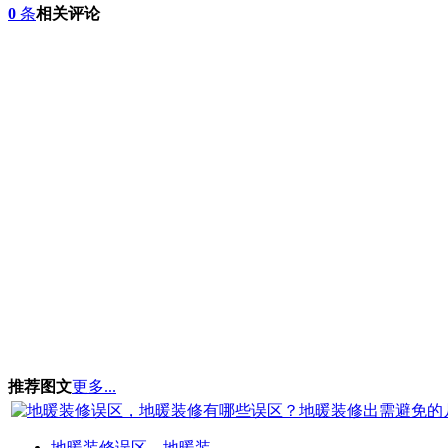
0
条
相关评论
推荐图文
更多...
地暖装修误区，地暖装