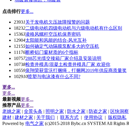
点击排行
更多...
2393
1
关于发电机欠压故障报警的问题
1823
2
二级电动机四级电动机与六级电动机有什么区别
1536
3
凌格风螺杆空压机保养密码
1290
4
太阳能和风能的结合-风光互补
1215
5
如何确定气动隔膜泵配多大的空压机
1117
6
断桥铝门窗材质的6个指标
1075
7
288芯光缆交接箱厂家介绍及安装说明
1073
8
检查井模具|混凝土检查井模具厂家 欢迎你
1055
9
泉翔荣获雷沃打捆绳，打捆网2019年供应商质量奖
1029
10
喷塑与电泳漆有什么不同?
更多...
更多...
最新视频
更多...
推荐产品
更多...
老姚之家
|
全景头条
|
照明之家
|
防水之家
|
防盗之家
|
区快洞察
建材
|
建材之家
|
关于我们
|
联系方式
|
使用协议
|
版权隐私
Powered by
电气之家
(c)2015-2018 Bybc.cn SYSTEM All Rights R