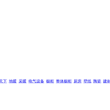
天下
地暖
采暖
电气设备
橱柜
整体橱柜
厨房
壁纸
陶瓷
建