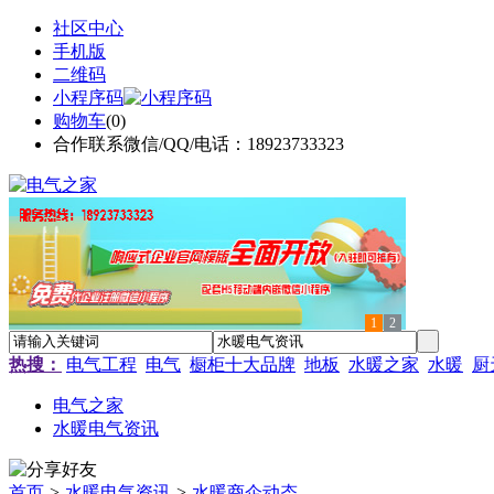
社区中心
手机版
二维码
小程序码
购物车
(
0
)
合作联系微信/QQ/电话：18923733323
1
2
热搜：
电气工程
电气
橱柜十大品牌
地板
水暖之家
水暖
厨
电气之家
水暖电气资讯
首页
>
水暖电气资讯
>
水暖商企动态