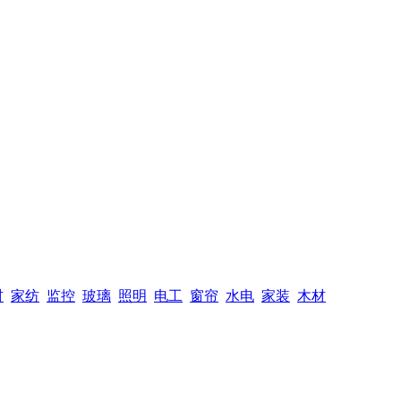
材
家纺
监控
玻璃
照明
电工
窗帘
水电
家装
木材