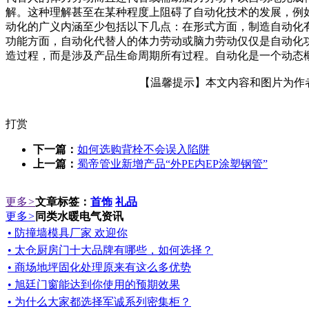
解。这种理解甚至在某种程度上阻碍了自动化技术的发展，例
动化的广义内涵至少包括以下几点：在形式方面，制造自动化
功能方面，自动化代替人的体力劳动或脑力劳动仅仅是自动化
造过程，而是涉及产品生命周期所有过程。自动化是一个动态
【温馨提示】本文内容和图片为作者所
打赏
下一篇：
如何选购背栓不会误入陷阱
上一篇：
蜀帝管业新增产品“外PE内EP涂塑钢管”
更多
>
文章标签：
首饰
礼品
更多
>
同类水暖电气资讯
• 防撞墙模具厂家 欢迎你
• 太仓厨房门十大品牌有哪些，如何选择？
• 商场地坪固化处理原来有这么多优势
• 旭廷门窗能达到你使用的预期效果
• 为什么大家都选择军诚系列密集柜？