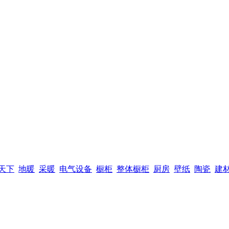
天下
地暖
采暖
电气设备
橱柜
整体橱柜
厨房
壁纸
陶瓷
建