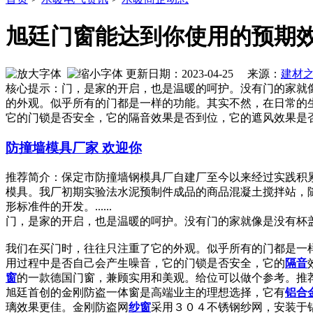
旭廷门窗能达到你使用的预期
更新日期：2023-04-25 来源：
建材
核心提示：门，是家的开启，也是温暖的呵护。没有门的家就
的外观。似乎所有的门都是一样的功能。其实不然，在日常的
它的门锁是否安全，它的隔音效果是否到位，它的遮风效果是
防撞墙模具厂家 欢迎你
推荐简介：保定市防撞墙钢模具厂自建厂至今以来经过实践积
模具。我厂初期实验法水泥预制件成品的商品混凝土搅拌站，
形标准件的开发。......
门，是家的开启，也是温暖的呵护。没有门的家就像是没有杯
我们在买门时，往往只注重了它的外观。似乎所有的门都是一
用过程中是否自己会产生噪音，它的门锁是否安全，它的
隔音
窗
的一款德国门窗，兼顾实用和美观。给位可以做个参考。推
旭廷首创的金刚防盗一体窗是高端业主的理想选择，它有
铝合
璃效果更佳。金刚防盗网
纱窗
采用３０４不锈钢纱网，安装于