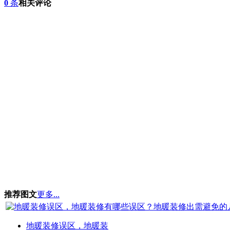
0
条
相关评论
推荐图文
更多...
地暖装修误区，地暖装