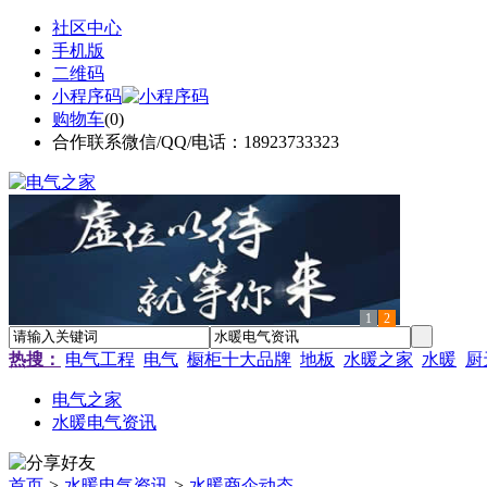
社区中心
手机版
二维码
小程序码
购物车
(
0
)
合作联系微信/QQ/电话：18923733323
1
2
热搜：
电气工程
电气
橱柜十大品牌
地板
水暖之家
水暖
厨
电气之家
水暖电气资讯
首页
>
水暖电气资讯
>
水暖商企动态