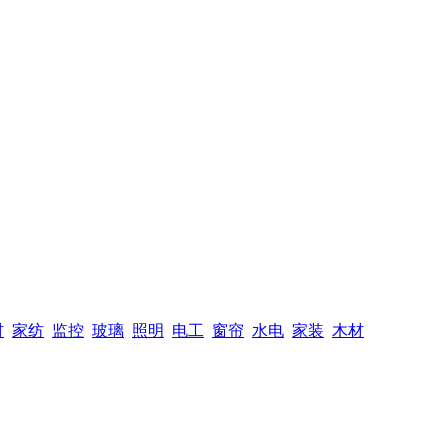
材
家纺
监控
玻璃
照明
电工
窗帘
水电
家装
木材