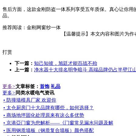
售后方面，这款金刚防盗一体系列享受五年质保。真心让你用
品。
推荐阅读：金刚网窗纱一体
【温馨提示】本文内容和图片为作者所
打赏
下一篇：
知己知彼，旭廷才能百战不殆
上一篇：
净水器十大排名明争暗斗 高端品牌仍占半壁江
更多
>
文章标签：
首饰
礼品
更多
>
同类水暖电气资讯
• 防撞墙模具厂家 欢迎你
• 太仓厨房门十大品牌有哪些，如何选择？
• 商场地坪固化处理原来有这么多优势
• 京港亞门窗为您解析——《门窗常见漏水问题及解
• 医用钢质墙板（钢质复合墙板）颜色搭配