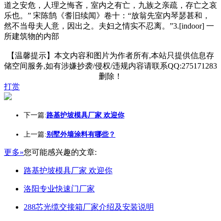
道之安危，人理之悔吝，室内之有亡，九族之亲疏，存亡之哀
乐也。” 宋陈鹄《耆旧续闻》卷十：“放翁先室内琴瑟甚和，
然不当母夫人意，因出之。夫妇之情实不忍离。”3.[indoor] 一
所建筑物的内部
【温馨提示】本文内容和图片为作者所有,本站只提供信息存
储空间服务,如有涉嫌抄袭/侵权/违规内容请联系QQ:275171283
删除！
打赏
下一篇:
路基护坡模具厂家 欢迎你
上一篇:
别墅外墙涂料有哪些？
更多»
您可能感兴趣的文章:
路基护坡模具厂家 欢迎你
洛阳专业快速门厂家
288芯光缆交接箱厂家介绍及安装说明