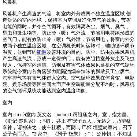
风幕机
风幕机产生高速的气流，将室内外分成两个独立温度区域 创
造舒适的室内环境 ，保持室内空调及净化空气的效果，节省
电能的同时，并令空气循环，有效隔离灰尘、烟气、臭气 、
昆虫和微生物等。防止冷（暖）气外流，节省用电持续形成的
空气门，能有效防止冷（暖）气外泄，节省用电，将室内外分
成两个独立温度区域，在空调机长时间运转时，辅助循环调节
温度，达到节约
能源
改善环境的目的。防尘、防虫效果风幕机
产生高速气流，形成一道保护门，能有效阻挡室外灰尘及飞虫
侵入，保持室内清洁。防烟及有害气体效果风幕机的空气循环
系统能令室内各角落强力阻隔油烟辛辣味的飘散及工业废气、
汽车排气等有害气体进入室内。空气循环效果在体育馆、电影
院、娱乐场所等因空间大而产生空调能量分配不均时，风幕机
的空气循环系统功能达到室内温度均衡。
室内
室内 shì nèi室内 英文名：indoor1.谓祖庙之内。室，指太室。
《史记·楚世家》：“初， 共王 有宠子五人，无适之，乃望祭
羣神，请神决之，使主社稷，而阴与 巴姬 埋璧於室内，召五
公子斋而入。”2.家中。《列子·杨朱》：“﹝ 公孙朝 ﹞不知世