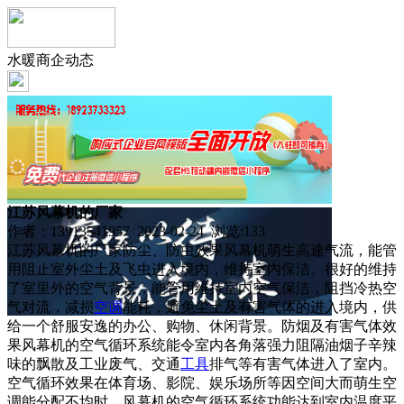
水暖商企动态
江苏风幕机的厂家
作者：13913541957 2023-02-24 浏览:
133
江苏风幕机的厂家防尘、防虫效果风幕机萌生高速气流，能管
用阻止室外尘土及飞虫进入境内，维持室内保洁。很好的维持
了室里外的空气背景，能管用维持室内空气保洁，阻挡冷热空
气对流，减损
空调
能耗，避免尘土及有害气体的进入境内，供
给一个舒服安逸的办公、购物、休闲背景。防烟及有害气体效
果风幕机的空气循环系统能令室内各角落强力阻隔油烟子辛辣
味的飘散及工业废气、交通
工具
排气等有害气体进入了室内。
空气循环效果在体育场、影院、娱乐场所等因空间大而萌生空
调能分配不均时，风幕机的空气循环系统功能达到室内温度平