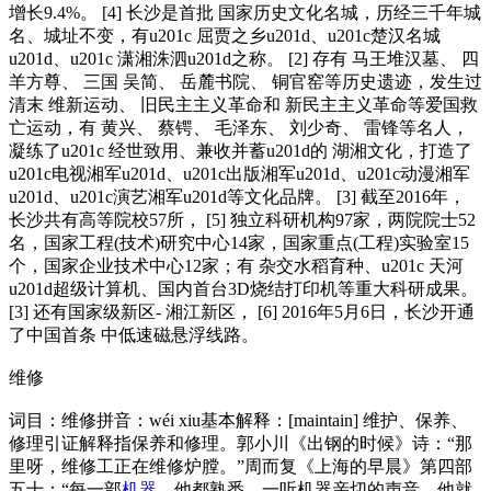
增长9.4%。 [4] 长沙是首批 国家历史文化名城，历经三千年城
名、城址不变，有u201c 屈贾之乡u201d、u201c楚汉名城
u201d、u201c 潇湘洙泗u201d之称。 [2] 存有 马王堆汉墓、 四
羊方尊、 三国 吴简、 岳麓书院、 铜官窑等历史遗迹，发生过
清末 维新运动、 旧民主主义革命和 新民主主义革命等爱国救
亡运动，有 黄兴、 蔡锷、 毛泽东、 刘少奇、 雷锋等名人，
凝练了u201c 经世致用、兼收并蓄u201d的 湖湘文化，打造了
u201c电视湘军u201d、u201c出版湘军u201d、u201c动漫湘军
u201d、u201c演艺湘军u201d等文化品牌。 [3] 截至2016年，
长沙共有高等院校57所， [5] 独立科研机构97家，两院院士52
名，国家工程(技术)研究中心14家，国家重点(工程)实验室15
个，国家企业技术中心12家；有 杂交水稻育种、u201c 天河
u201d超级计算机、国内首台3D烧结打印机等重大科研成果。
[3] 还有国家级新区- 湘江新区， [6] 2016年5月6日，长沙开通
了中国首条 中低速磁悬浮线路。
维修
词目：维修拼音：wéi xiu基本解释：[maintain] 维护、保养、
修理引证解释指保养和修理。郭小川《出钢的时候》诗：“那
里呀，维修工正在维修炉膛。”周而复《上海的早晨》第四部
五十：“每一部
机器
，他都熟悉。一听机器亲切的声音，他就