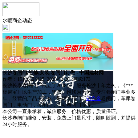
水暖商企动态
长沙卷闸门,维修,安装,卷闸门订做 - 中国建材网
作者：15116124425 2023-02-20 浏览:
173
长沙长泰卷闸门厂成立于2008年，服务长沙十年之久，《***
杨易宝》以生产加工，销售，维修为一体，专注卷闸门事业多
年，经营的产品主要有：彩钢卷闸门，
铝合金
卷闸门，车库卷
闸门，电动门，拉闸门，手动卷闸门等等。
本公司一直秉承着，诚信服务，价格优惠，质量保证。
长沙卷闸门维修，安装，免费上门量尺寸，随叫随到，并提供
24小时服务。