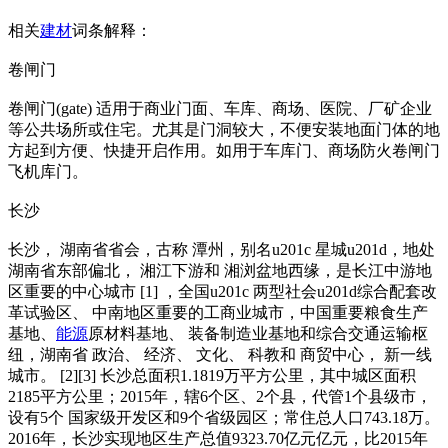
相关
建材
词条解释：
卷闸门
卷闸门(gate) 适用于商业门面、车库、商场、医院、厂矿企业
等公共场所或住宅。尤其是门洞较大，不便安装地面门体的地
方起到方便、快捷开启作用。如用于车库门、商场防火卷闸门
飞机库门。
长沙
长沙， 湖南省省会，古称 潭州，别名u201c 星城u201d，地处
湖南省东部偏北， 湘江下游和 湘浏盆地西缘，是长江中游地
区重要的中心城市 [1] ，全国u201c 两型社会u201d综合配套改
革试验区、 中南地区重要的工商业城市，中国重要粮食生产
基地、
能源
原材料基地、 装备制造业基地和综合交通运输枢
纽，湖南省 政治、 经济、 文化、 科教和 商贸中心， 新一线
城市。 [2][3] 长沙总面积1.1819万平方公里，其中城区面积
2185平方公里；2015年，辖6个区、2个县，代管1个县级市，
设有5个 国家级开发区和9个省级园区；常住总人口743.18万。
2016年，长沙实现地区生产总值9323.70亿元亿元，比2015年