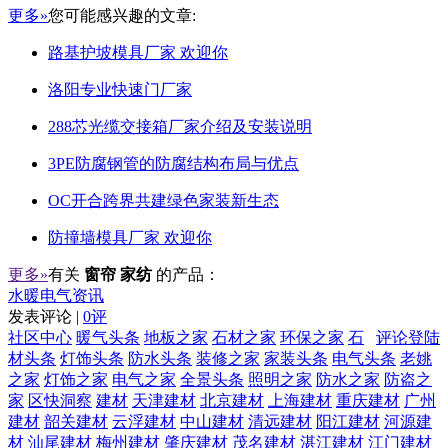
更多»
您可能感兴趣的文章:
路基护坡模具厂家 欢迎你
洛阳专业快速门厂家
288芯光缆交接箱厂家介绍及安装说明
3PE防腐钢管的防腐结构布局与优点
OC开合跨界共建绿色家装新生态
防撞墙模具厂家 欢迎你
更多»
有关
窗帘 家纺
的产品：
水暖电气资讯
发表评论 |
0评
社区中心
暖气头条
地板之家
石材之家
环保之家
石
评论登陆
材头条
灯饰头条
防水头条
装修之家
家装头条
电气头条
老姚
之家
灯饰之家
电气之家
全景头条
照明之家
防水之家
防盗之
家
区快洞察
建材
天津建材
北京建材
上海建材
重庆建材
广州
建材
韶关建材
云浮建材
中山建材
清远建材
阳江建材
河源建
材
汕尾建材
梅州建材
肇庆建材
茂名建材
湛江建材
江门建材