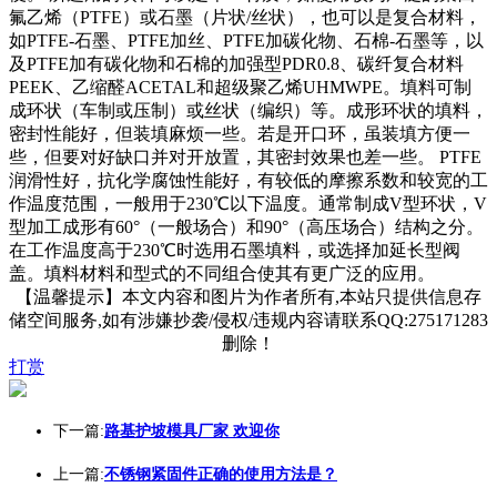
氟乙烯（PTFE）或石墨（片状/丝状），也可以是复合材料，
如PTFE-石墨、PTFE加丝、PTFE加碳化物、石棉-石墨等，以
及PTFE加有碳化物和石棉的加强型PDR0.8、碳纤复合材料
PEEK、乙缩醛ACETAL和超级聚乙烯UHMWPE。填料可制
成环状（车制或压制）或丝状（编织）等。成形环状的填料，
密封性能好，但装填麻烦一些。若是开口环，虽装填方便一
些，但要对好缺口并对开放置，其密封效果也差一些。 PTFE
润滑性好，抗化学腐蚀性能好，有较低的摩擦系数和较宽的工
作温度范围，一般用于230℃以下温度。通常制成V型环状，V
型加工成形有60°（一般场合）和90°（高压场合）结构之分。
在工作温度高于230℃时选用石墨填料，或选择加延长型阀
盖。填料材料和型式的不同组合使其有更广泛的应用。
【温馨提示】本文内容和图片为作者所有,本站只提供信息存
储空间服务,如有涉嫌抄袭/侵权/违规内容请联系QQ:275171283
删除！
打赏
下一篇:
路基护坡模具厂家 欢迎你
上一篇:
不锈钢紧固件正确的使用方法是？