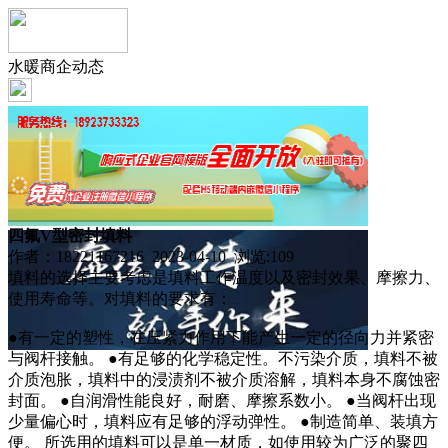
水暖商企动态
四氟V型密封填料
作者：18221167216 2023-04-10 浏览:
109
填料的选择主要考虑是填料工作温度以及密封效果、摩擦力、
使用寿命等。对填料的要求有：
●有一定的塑性，在压紧力作用下能产生一定的径向力并紧密
与阀杆接触。 ●有足够的化学稳定性。不污染介质，填料不被
介质泡胀，填料中的浸渍剂不被介质溶解，填料本身不腐蚀密
封面。 ●自润滑性能良好，耐磨、摩擦系数小。 ●当阀杆出现
少量偏心时，填料应有足够的浮动弹性。 ●制造简单、装填方
便。 所选用的填料可以是单一材质，如使用较为广泛的聚四