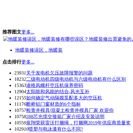
推荐图文
更多...
地暖装修误区，地暖装
点击排行
更多...
2393
1
关于发电机欠压故障报警的问题
1823
2
二级电动机四级电动机与六级电动机有什么区别
1536
3
凌格风螺杆空压机保养密码
1290
4
太阳能和风能的结合-风光互补
1215
5
如何确定气动隔膜泵配多大的空压机
1117
6
断桥铝门窗材质的6个指标
1075
7
检查井模具|混凝土检查井模具厂家 欢迎你
1075
8
288芯光缆交接箱厂家介绍及安装说明
1055
9
泉翔荣获雷沃打捆绳，打捆网2019年供应商质量奖
1029
10
喷塑与电泳漆有什么不同?