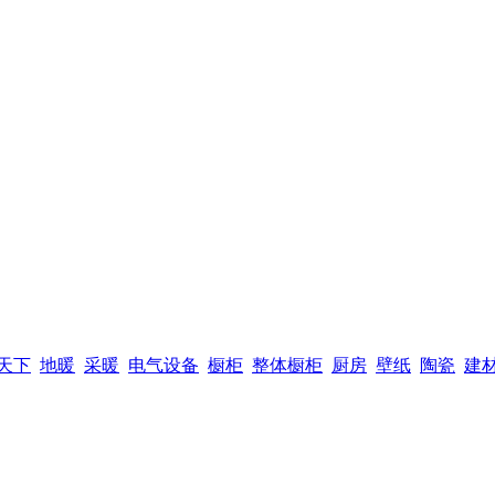
天下
地暖
采暖
电气设备
橱柜
整体橱柜
厨房
壁纸
陶瓷
建