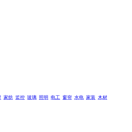
材
家纺
监控
玻璃
照明
电工
窗帘
水电
家装
木材