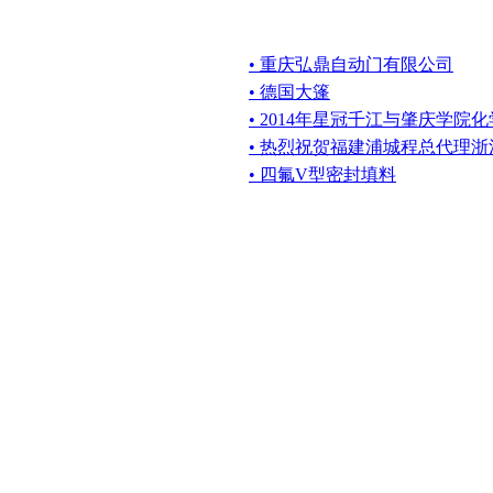
• 重庆弘鼎自动门有限公司
• 德国大篷
• 2014年星冠千江与肇庆学
• 热烈祝贺福建浦城程总代理
• 四氟V型密封填料