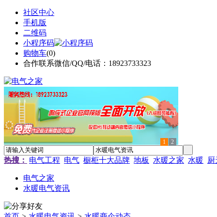
社区中心
手机版
二维码
小程序码
购物车
(
0
)
合作联系微信/QQ/电话：18923733323
1
2
热搜：
电气工程
电气
橱柜十大品牌
地板
水暖之家
水暖
厨
电气之家
水暖电气资讯
首页
>
水暖电气资讯
>
水暖商企动态