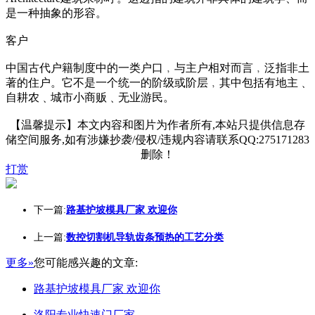
是一种抽象的形容。
客户
中国古代户籍制度中的一类户口﹐与主户相对而言﹐泛指非土
著的住户。它不是一个统一的阶级或阶层﹐其中包括有地主﹑
自耕农﹑城市小商贩﹑无业游民。
【温馨提示】本文内容和图片为作者所有,本站只提供信息存
储空间服务,如有涉嫌抄袭/侵权/违规内容请联系QQ:275171283
删除！
打赏
下一篇:
路基护坡模具厂家 欢迎你
上一篇:
数控切割机导轨齿条预热的工艺分类
更多»
您可能感兴趣的文章:
路基护坡模具厂家 欢迎你
洛阳专业快速门厂家