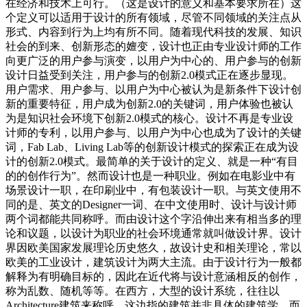
在经济和技术上可行。（这是设计的意义和基本要求所在）这
个定义可以适用于设计的所有领域，尽管不同领域的关注点从
形式、内容到行为上均有所不同。随着现代科技的发展、知识
社会的到来、创新形态的嬗变，设计也正由专业设计师的工作
向更广泛的用户参与演变，以用户为中心的、用户参与的创新
设计日益受到关注，用户参与的创新2.0模式正在逐步显现。
用户需求、用户参与、以用户为中心被认为是新条件下设计创
新的重要特征，用户成为创新2.0的关键词，用户体验也被认
为是知识社会环境下创新2.0模式的核心。设计不再是专业设
计师的专利，以用户参与、以用户为中心也成为了设计的关键
词，Fab Lab、Living Lab等的创新设计模式的探索正在成为设
计的创新2.0模式。最简单的关于设计的定义、就是一种“有目
的的创作行为”。然而设计也是一种职业。例如在电影业中有
场景设计一职，在印刷业中，有包装设计一职。与英文使用不
同的是、英文的Designer一词、在中文使用时、设计与设计师
两个词都能共同称呼。而由设计这个字沿伸出来有相当多的理
论和议题，以设计为职业的社会环境通常就叫做设计界。设计
界因欧美国家发展理论历史悠久，故设计史和相关理论，常以
欧美的工业设计，建筑设计为两大主流。由于设计行为一般都
解释为有明确目标的，因此在近代将与设计意涵相反的创作，
称为乱数、随机等等。在西方，大型的设计系统，往往以
Architecture建筑来称呼。这边指的建筑并非具体的建筑学、而