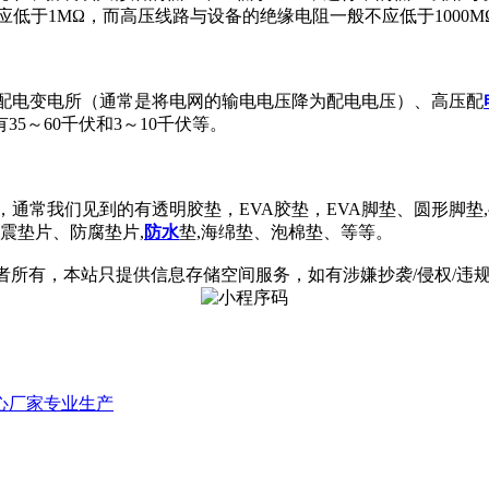
应低于1MΩ，而高压线路与设备的绝缘电阻一般不应低于1000M
：配电系统由配电变电所（通常是将电网的输电电压降为配电电压）、高压配
5～60千伏和3～10千伏等。
，通常我们见到的有透明胶垫，EVA胶垫，EVA脚垫、圆形脚垫,
震垫片、防腐垫片,
防水
垫,海绵垫、泡棉垫、等等。
有，本站只提供信息存储空间服务，如有涉嫌抄袭/侵权/违规内容请
心厂家专业生产