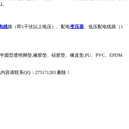
Ω。
电线
路（即1千伏以上电压）、配电
变压器
、低压配电线路（1
半圆型透明脚垫,橡胶垫、硅胶垫、橡皮垫,PU、PVC、EPDM
联系QQ：275171283 删除！