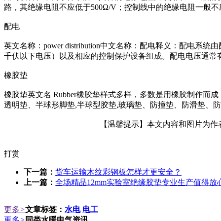
路，其绝缘电阻不应低于500Ω/V；控制线中的绝缘电阻一般不
配电
英文名称：power distribution中文名称：配电释义
千伏以下电压）以及相应的控制保护设备组成。配电电压通常有3
橡胶垫
橡胶垫英文名 Rubber橡胶垫样式多样，多数是用橡胶制作而成
透明垫、半球形脚垫,半球型胶垫,玻璃垫、防撞垫、防滑垫、防
【温馨提示】本文内容和图片为作者所
打赏
下一篇：
货车运输木纹彩钢板怎样才更安全？
上一篇：
全场精品12mm实验室绝缘胶垫专业生产值得放
更多
>
文章标签：
水电
电工
更多
>
同类水暖电气资讯