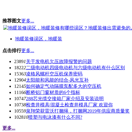
推荐图文
更多...
地暖装修误区，地暖装
点击排行
更多...
2389
1
关于发电机欠压故障报警的问题
1822
2
二级电动机四级电动机与六级电动机有什么区别
1536
3
凌格风螺杆空压机保养密码
1290
4
太阳能和风能的结合-风光互补
1214
5
如何确定气动隔膜泵配多大的空压机
1116
6
断桥铝门窗材质的6个指标
1074
7
288芯光缆交接箱厂家介绍及安装说明
1073
8
检查井模具|混凝土检查井模具厂家 欢迎你
1055
9
泉翔荣获雷沃打捆绳，打捆网2019年供应商质量奖
1028
10
喷塑与电泳漆有什么不同?
更多...