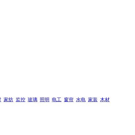
材
家纺
监控
玻璃
照明
电工
窗帘
水电
家装
木材