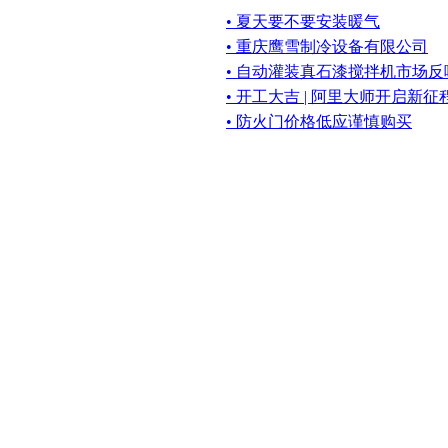
• 夏天要不要安装暖气
• 重庆鹰雪制冷设备有限公司
• 自动灌装真石漆搅拌机市场反
• 开工大吉 | 阿里大师开启新征
• 防火门价格低应谨慎购买