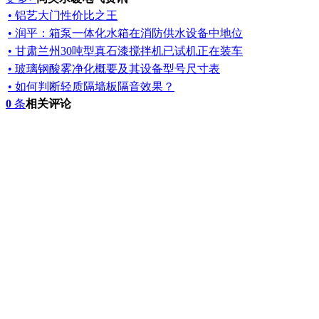
• 铝艺大门性价比之王
• 润平：箱泵一体化水箱在消防供水设备中地位
• 甘肃兰州30吨型真石漆搅拌机已试机正在装车
• 玻璃钢酸雾净化概要及其设备型号尺寸表
• 如何判断轻质隔墙板隔音效果？
0
条
相关评论