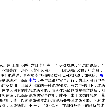
 断绝因缘。唐 王维《哭祖六自虚》诗：“乍失疑犹见，沉思悟绝缘。”
；不相关连。冰心 《寄小读者》一：“我以抱病又将远行之身，
，使不能通过。具有极高电阻的物质可以用来绝缘，如橡胶、
玻
好的绝缘对于保证
电气
设备与线路的安全运行，防止人身触电事
为广泛使用，且最为可靠的一种绝缘物质。有强电作用下，绝缘
行恢复其固有的电气绝缘性能；而固体绝缘物质被击穿以后，则
件相适应，以保证绝缘的安全作用。此外，由于腐蚀性气体、蒸
期作用，也可以使绝缘物质老化而逐渐失去其绝缘性能。各种线
，其绝缘电阻不应低于1000Ω/V；在潮湿场合下的设备与线