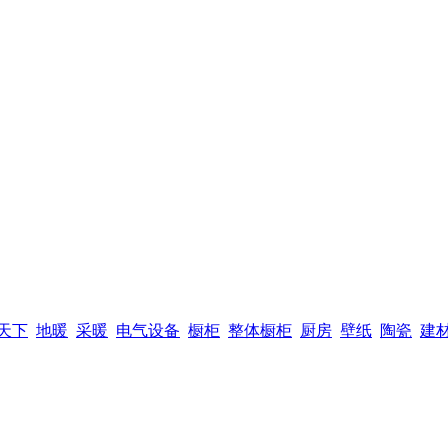
天下
地暖
采暖
电气设备
橱柜
整体橱柜
厨房
壁纸
陶瓷
建