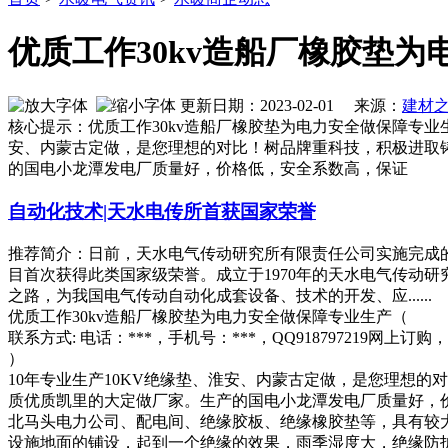
优质工作30kv造船厂橡胶垫
更新日期：2023-02-01 来源：
建材
核心提示：优质工作30kv造船厂橡胶垫为电力安全做保障专业生产（
安、内蒙古定做，是您理想的对比！树品牌重科技，积极进取
的国电小龙潭发电厂质量好，价格低，安全系数高，保证
自动化技术|天水电传所首获国家荣誉
推荐简介：日前，天水电气传动研究所有限责任公司实施完成
目首次获得此类国家级荣誉。成立于1970年的天水电气传动
之路，为我国电气传动自动化成套设备、技术的开发、应......
优质工作30kv造船厂橡胶垫为电力安全做保障专业生产（
联系方式: 电话：***，手机号：***，QQ918797219网上
）
10年专业生产10KV绝缘垫、淮安、内蒙古定做，是您理想的
质优质凯里的大定做厂家。生产的国电小龙潭发电厂质量好，
北马头电力公司、配电间、绝缘胶板、绝缘橡胶垫等，具有较
设施地面的铺设，起到一个绝缘的效果，雨季湿度大，绝缘防