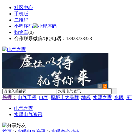
社区中心
手机版
二维码
小程序码
购物车
(
0
)
合作联系微信/QQ/电话：18923733323
1
2
热搜：
电气工程
电气
橱柜十大品牌
地板
水暖之家
水暖
厨
电气之家
水暖电气资讯
首页
>
水暖电气资讯
>
水暖商企动态