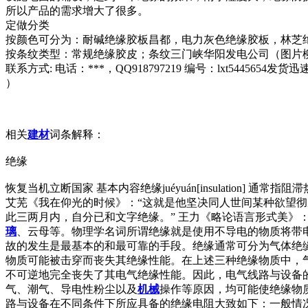
所以产品的需求增大了很多。
定做分类
按颜色可分为：耐碱绝缘胶板昌都，电力灰色绝缘胶板，林芝
按条纹类型：常规绝缘胶皮；条纹三门峡华阳发电公司（图片
联系方式: 电话：***，QQ918797219 编号：lxt544565
）
相关
建材
词条解释：
绝缘
恢复当机立断国家 基本内容绝缘juéyuán[insulation
艾芜《我在仰光的时候》：“这就是他坚决同人世间某种欲望彻
此三两月内，自分已和文字绝缘。” 王力《略论语言形式美》：
璃
、云母等。物理学名词所谓绝缘就是使用不导电的物质将带
故的发生是最基本的和最可靠的手段。绝缘通常可分为气体绝
物质可能被击穿而丧失其绝缘性能。在上述三种绝缘物质中，
不可逆地完全丧失了其电气绝缘性能。因此，电气线路与设备
气、潮气、导电性粉尘以及
机械
操作等原因，均可能使绝缘物
路与设备在不同条件下所应具备的绝缘电阻大致如下：一般情况下