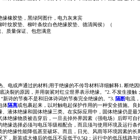
绝缘橡胶垫，黑绿阿图什，电力灰来宾
柳叶纹胶垫、柳叶条纹白色绝缘胶垫、德清闽侯）（
4发货迅速、质量保证、包您满意
] 通常指阻滞热、电或声通过的材料;用于绝缘的不传导材料详细解释1.
底决裂的原因，并用袈裟对红尘世界表示绝缘。”2. 不发生接触
“新诗的节奏不是和旧体诗词的节奏完全绝缘的。”3.
隔断
电流
电体
隔离
或包裹起来，以对触电起保护作用的一种安全措施。良
缘、液体绝缘和固体绝缘三类。在实际应用中，固体绝缘仍是最
气体绝缘物质被击穿后，一旦去掉外界因素（强电场）后即可自
的绝缘选择必须与电压等级相配合，而且须与使用环境及运行条
质的绝缘性能降低甚至破坏。而且，日光、风雨等环境因素的长
，新装或大修后的低压不应低于0.5Ω；运行中的低压线路与设备