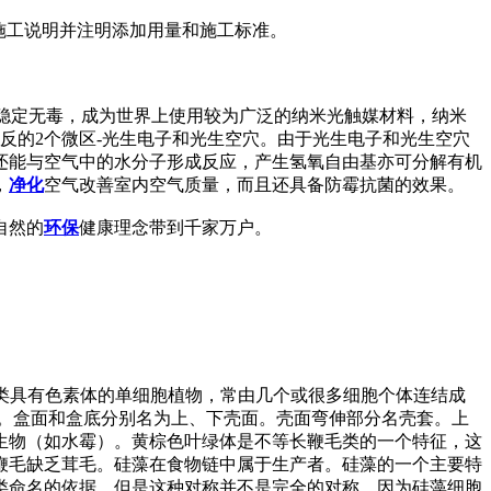
施工说明并注明添加用量和施工标准。
质稳定无毒，成为世界上使用较为广泛的纳米光触媒材料，纳米
反的2个微区-光生电子和光生空穴。由于光生电子和光生空穴
还能与空气中的水分子形成反应，产生氢氧自由基亦可分解有机
，
净化
空气改善室内空气质量，而且还具备防霉抗菌的效果。
自然的
环保
健康理念带到千家万户。
藻是一类具有色素体的单细胞植物，常由几个或很多细胞个体连结成
。盒面和盒底分别名为上、下壳面。壳面弯伸部分名壳套。上
生物（如水霉）。黄棕色叶绿体是不等长鞭毛类的一个特征，这
鞭毛缺乏茸毛。硅藻在食物链中属于生产者。硅藻的一个主要特
类命名的依据。但是这种对称并不是完全的对称，因为硅藻细胞