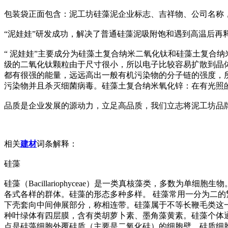
包装袋正面包含：泥工坊硅藻泥企业标志、吉祥物、公司名称
“泥娃娃”研发成功，解决了普通硅藻泥吸附饱和遇到高温后再
“ 泥娃娃”主要成分为硅藻土复合纳米二氧化钛和硅藻土复合
级的二氧化钛颗粒由于尺寸很小，所以电子比较容易扩散到晶体
都有很强的能量，远远高出一般有机污染物的分子链的强度，
污染物并且杀灭细菌病毒。硅藻土复合纳米氧化锌：在有光照
品质是企业发展的源动力，立足高品质，我们立志将泥工坊品
相关
建材
词条解释：
硅藻
硅藻（Bacillariophyceae）是一类真核藻类，多
各式各样的群体。硅藻的形态多种多样。 硅藻常用一分为二
下壳套向中间伸展部分，称相连带。硅藻属于不等长鞭毛类这
种叶绿体有四层膜，含有类胡萝卜素、墨角藻黄素。硅藻个体
点是硅藻细胞外覆硅质（主要是二氧化硅）的细胞壁。硅质细