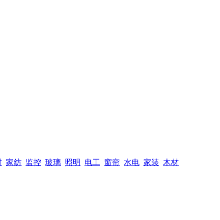
材
家纺
监控
玻璃
照明
电工
窗帘
水电
家装
木材