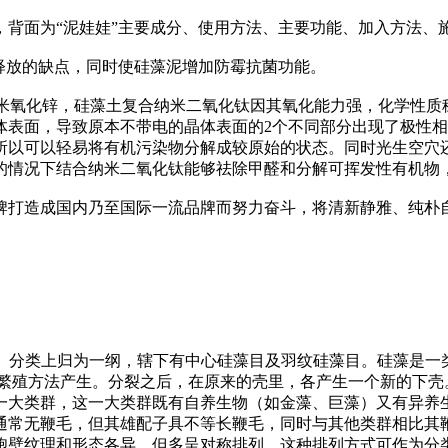
，背面为“泥娃娃”主要成分、使用方法、主要功能、加入方法、
释放的缺点，同时使硅藻泥增加防霉抗菌功能。
纳米氧化锌，硅藻土复合纳米二氧化钛因其氧化能力强，化学性
表面，导致原本不带电的晶体表面的2个不同部分出现了极性相
所以可以轻易将有机污染物分解成较原始的状态。同时光生空穴
的情况下结合纳米二氧化钛能够祛除甲醛和分解可挥发性有机物
牌打造成国内乃至国际一流品牌而努力奋斗，将清新静雅、纯朴
数为单细胞生物。分类上归为一纲，辖下有中心硅藻目及羽纹硅藻目。硅
的繁殖方法产生。分裂之后，在原来的壳里，各产生一个新的下壳
一大类群，这一大类群既有自养生物（如金藻、巨藻）又有异养
通常无鞭毛，但其雄配子具不等长鞭毛，同时与其他类群相比其
胞壁纹理和形态各异，但多呈对称排列。这种排列方式可作为分