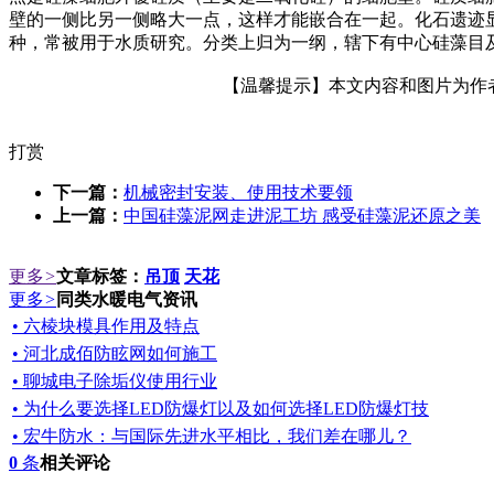
壁的一侧比另一侧略大一点，这样才能嵌合在一起。化石遗迹
种，常被用于水质研究。分类上归为一纲，辖下有中心硅藻目
【温馨提示】本文内容和图片为作者所
打赏
下一篇：
机械密封安装、使用技术要领
上一篇：
中国硅藻泥网走进泥工坊 感受硅藻泥还原之美
更多
>
文章标签：
吊顶
天花
更多
>
同类水暖电气资讯
• 六棱块模具作用及特点
• 河北成佰防眩网如何施工
• 聊城电子除垢仪使用行业
• 为什么要选择LED防爆灯以及如何选择LED防爆灯技
• 宏牛防水：与国际先进水平相比，我们差在哪儿？
0
条
相关评论