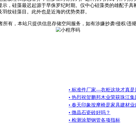
显示，硅藻最迟起源于早侏罗纪时期。仅中心硅藻类的雄配子具
及羽纹硅藻目。此外也是近海的优势类群。
有，本站只提供信息存储空间服务，如有涉嫌抄袭/侵权/违规内容请
• 标准件厂家—衣柜这块才真
• 热烈祝贺鹏邦木业荣获珠江集团
• 春天印象按摩椅是家具建材
• 微晶石瓷砖好吗？
• 检测涂塑钢管各项指标