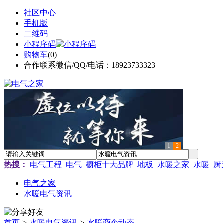
社区中心
手机版
二维码
小程序码
购物车
(
0
)
合作联系微信/QQ/电话：18923733323
1
2
热搜：
电气工程
电气
橱柜十大品牌
地板
水暖之家
水暖
厨
电气之家
水暖电气资讯
首页
>
水暖电气资讯
>
水暖商企动态