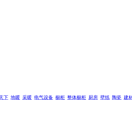
天下
地暖
采暖
电气设备
橱柜
整体橱柜
厨房
壁纸
陶瓷
建