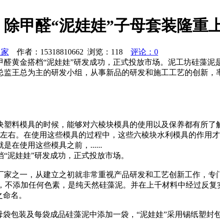
除甲醛“泥娃娃”子母套装隆重
之家
作者：15318810662 浏览：
118
评论：0
甲醛黄金搭档“泥娃娃”研发成功，正式投放市场。泥工坊硅藻泥
监王总为主的研发小组，从事新品的研发和施工工艺的创新，率
块塑料模具的时候，能够对六棱块模具的使用以及保养都有所了
田左右。在使用这些模具的过程中，这些六棱块水利模具的作用
使用这些模具之前，......
“泥娃娃”研发成功，正式投放市场。
厂家之一，从建立之初就非常重视产品研发和工艺创新工作，专
烧，不添加任何色素，是纯天然硅藻泥。并在上千材料中经过反
之命名。
母袋包装及每袋成品硅藻泥中添加一袋，“泥娃娃”采用锡纸塑封