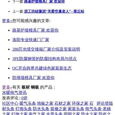
下一篇:
路基护坡模具厂家 欢迎你
上一篇:
泥工坊硅藻泥“关爱空巢老人”--章丘站
更多»
您可能感兴趣的文章:
路基护坡模具厂家 欢迎你
洛阳专业快速门厂家
288芯光缆交接箱厂家介绍及安装说明
3PE防腐钢管的防腐结构布局与优点
OC开合跨界共建绿色家装新生态
防撞墙模具厂家 欢迎你
更多»
有关
板材 钢板
的产品：
水暖电气资讯
发表评论 |
0评
社区中心
暖气头条
地板之家
石材之家
环保之家
石
评论登陆
材头条
灯饰头条
防水头条
装修之家
家装头条
电气头条
老姚
之家
灯饰之家
电气之家
全景头条
照明之家
防水之家
防盗之