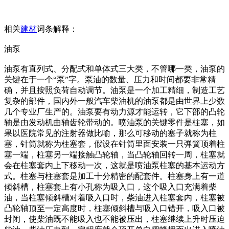
相关
建材
词条解释：
油泵
油泵有直列式、分配式和单体式三大类，不管哪一类，油泵的
关键在于一个“泵”字。泵油的数量、压力和时间都要非常精
确，并且按照负荷自动调节。油泵是一个加工精细，制造工艺
复杂的部件，国内外一般汽车柴油机的油泵都是由世界上少数
几个专业厂生产的。油泵要有动力源才能运转，它下部的凸轮
轴是由发动机曲轴齿轮带动的。喷油泵的关键零件是柱塞，如
果以医院常见的注射器做比喻，那么可移动的塞子就称为柱
塞，针筒就称为柱塞套，假设在针筒里面安装一只弹簧顶着柱
塞一端，柱塞另一端接触凸轮轴，当凸轮轴回转一周，柱塞就
会在柱塞套内上下移动一次，这就是喷油泵柱塞的基本运动方
式。柱塞与柱塞套是加工十分精密的配套件。柱塞身上有一道
倾斜槽，柱塞套上有小孔称为吸入口，这个吸入口充满着柴
油，当柱塞倾斜槽对着吸入口时，柴油进入柱塞套内，柱塞被
凸轮轴顶至一定高度时，柱塞倾斜槽与吸入口错开，吸入口被
封闭，使柴油既不能吸入也不能被压出，柱塞继续上升时压迫