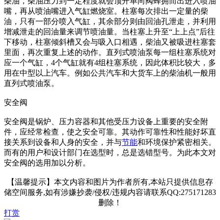
柴油，柴油压力到一定程度就会顶开单向阀蜂拥而出进入喷油
嘴，再从喷油嘴进入气缸燃烧室。柱塞每次排出一定量的柴
油，只有一部分喷入气缸，其余部分则由回油孔泄走，并利用
增减泄走的回油量来调节喷油量。当柱塞上升至“上上点”后往
下移动，柱塞倾斜槽又会与吸入口相遇，柴油又被吸进柱塞套
里面，再次重复上述的动作。直列式喷油泵每一组柱塞系统对
应一个气缸，4个气缸就有4组柱塞系统，因此体积比较大，多
用在中型以上汽车。例如公共汽车和大货车上的柴油机一般用
直列式喷油泵。
安全阀
安全阀是锅炉、压力容器和其他受压力设备上重要的安全附
件，应经常检查，使之安全可靠。其动作可靠性和性能好坏直
接关系到设备和人身的安全，并与
节能
和环境保护紧密相关。
而有的用户和设计部门在选型时，总是选错型号。为此本文对
安全阀的选用加以分析。
【温馨提示】本文内容和图片为作者所有,本站只提供信息存
储空间服务,如有涉嫌抄袭/侵权/违规内容请联系QQ:275171283
删除！
打赏