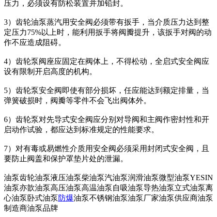
压力，必须设有防松装置并加铅封。
3）齿轮油泵蒸汽用安全阀必须带有扳手，当介质压力达到整
定压力75%以上时，能利用扳手将阀瓣提升，该扳手对阀的动
作不应造成阻碍。
4）齿轮泵阀座应固定在阀体上，不得松动，全启式安全阀应
设有限制开启高度的机构。
5）齿轮泵安全阀即使有部分损坏，任应能达到额定排量，当
弹簧破损时，阀瓣等零件不会飞出阀体外。
6）齿轮泵对先导式安全阀应分别对导阀和主阀作密封性和开
启动作试验，都应达到标准规定的性能要求。
7）对有毒或易燃性介质用安全阀必须采用封闭式安全阀，且
要防止阀盖和保护罩垫片处的泄漏。
油泵齿轮油泵液压油泵柴油泵汽油泵润滑油泵微型油泵YESIN
油泵亦歆油泵高压油泵高温油泵自吸油泵导热油泵立式油泵离
心油泵卧式油泵
防爆
油泵不锈钢油泵油泵厂家油泵供应商油泵
制造商油泵品牌