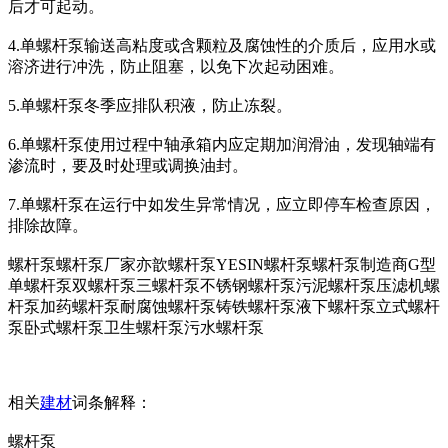
后才可起动。
4.单螺杆泵输送高粘度或含颗粒及腐蚀性的介质后，应用水或
溶济进行冲洗，防止阻塞，以免下次起动困难。
5.单螺杆泵冬季应排队积液，防止冻裂。
6.单螺杆泵使用过程中轴承箱内应定期加润滑油，发现轴端有
渗流时，要及时处理或调换油封。
7.单螺杆泵在运行中如发生异常情况，应立即停车检查原因，
排除故障。
螺杆泵螺杆泵厂家亦歆螺杆泵YESIN螺杆泵螺杆泵制造商G型
单螺杆泵双螺杆泵三螺杆泵不锈钢螺杆泵污泥螺杆泵压滤机螺
杆泵加药螺杆泵耐腐蚀螺杆泵铸铁螺杆泵液下螺杆泵立式螺杆
泵卧式螺杆泵卫生螺杆泵污水螺杆泵
相关
建材
词条解释：
螺杆泵