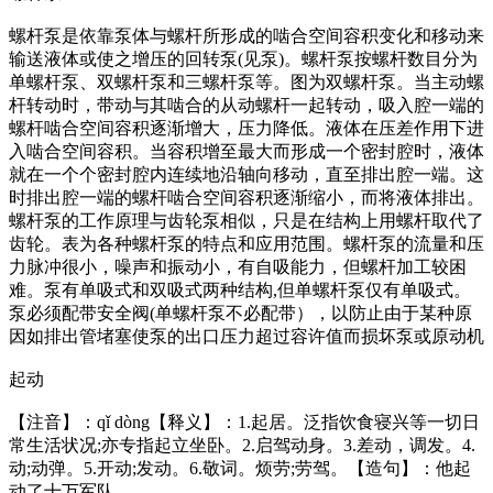
螺杆泵是依靠泵体与螺杆所形成的啮合空间容积变化和移动来
输送液体或使之增压的回转泵(见泵)。螺杆泵按螺杆数目分为
单螺杆泵、双螺杆泵和三螺杆泵等。图为双螺杆泵。当主动螺
杆转动时，带动与其啮合的从动螺杆一起转动，吸入腔一端的
螺杆啮合空间容积逐渐增大，压力降低。液体在压差作用下进
入啮合空间容积。当容积增至最大而形成一个密封腔时，液体
就在一个个密封腔内连续地沿轴向移动，直至排出腔一端。这
时排出腔一端的螺杆啮合空间容积逐渐缩小，而将液体排出。
螺杆泵的工作原理与齿轮泵相似，只是在结构上用螺杆取代了
齿轮。表为各种螺杆泵的特点和应用范围。螺杆泵的流量和压
力脉冲很小，噪声和振动小，有自吸能力，但螺杆加工较困
难。泵有单吸式和双吸式两种结构,但单螺杆泵仅有单吸式。
泵必须配带安全阀(单螺杆泵不必配带），以防止由于某种原
因如排出管堵塞使泵的出口压力超过容许值而损坏泵或原动机
起动
【注音】：qǐ dòng【释义】：1.起居。泛指饮食寝兴等一切日
常生活状况;亦专指起立坐卧。2.启驾动身。3.差动，调发。4.
动;动弹。5.开动;发动。6.敬词。烦劳;劳驾。【造句】：他起
动了十万军队。