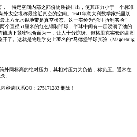
言，一特定空间内部之部份物质被排出，使其压力小于一个标准
只有外太空堪称最接近真空的空间。1641年意大利数学家托里切
最上方无水银地带是真空状态。这一实验为“托里拆利实验”，
了两个直径51厘米的红色铜制半球，半球中间有一层浸满了油的
的辅助下紧密地合而为一，让人十分惊讶。但格里克实验的高潮
。这就是物理学史上著名的“马德堡半球实验（Magdeburg
外或风筒外同标高的绝对压力，其相对压力为负值，称负压。通常在
概念。
联系QQ：275171283 删除！