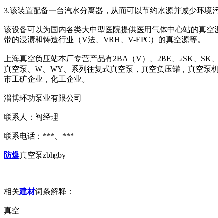
3.该装置配备一台汽水分离器，从而可以节约水源并减少环境
该设备可以为国内各类大中型医院提供医用气体中心站的真空
带的浸渍和铸造行业（V法、VRH、V-EPC）的真空源等。
上海真空负压站本厂专营产品有2BA（V）、2BE、2SK、SK
真空泵、W、WY、系列往复式真空泵，真空负压罐，真空泵
市工矿企业，化工企业。
淄博环功泵业有限公司
联系人：阎经理
联系电话：***、***
防爆
真空泵zbhgby
相关
建材
词条解释：
真空