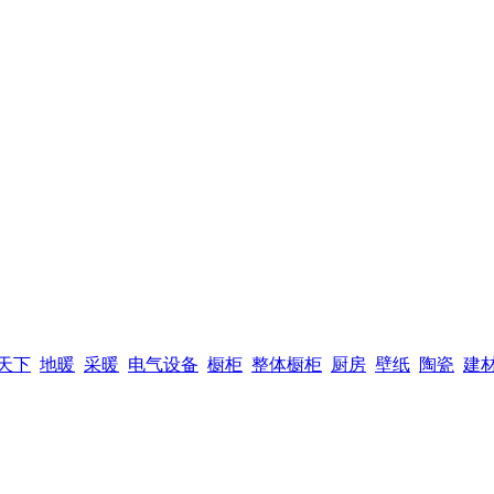
天下
地暖
采暖
电气设备
橱柜
整体橱柜
厨房
壁纸
陶瓷
建