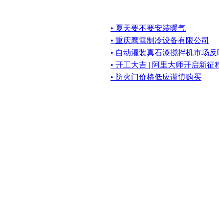
• 夏天要不要安装暖气
• 重庆鹰雪制冷设备有限公司
• 自动灌装真石漆搅拌机市场反
• 开工大吉 | 阿里大师开启新征
• 防火门价格低应谨慎购买