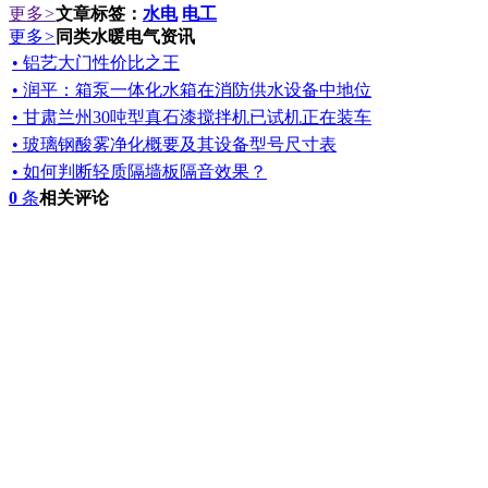
更多
>
文章标签：
水电
电工
更多
>
同类水暖电气资讯
• 铝艺大门性价比之王
• 润平：箱泵一体化水箱在消防供水设备中地位
• 甘肃兰州30吨型真石漆搅拌机已试机正在装车
• 玻璃钢酸雾净化概要及其设备型号尺寸表
• 如何判断轻质隔墙板隔音效果？
0
条
相关评论