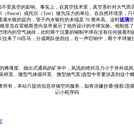
递却不受真空的影响。事实上，在真空技术里，真空系针对大气而
ascal）或托尔（Torr）做为压力的单位。在自然环境里，
满水银的盆内，管子内水银柱的末端是 76 厘米高。这时
玻璃
管
·冯·格里克在雷根斯堡向皇帝展示了他所设计的半球实验。他制造
把球内的空气抽掉，此时两个沉重的铜制半球在没有任何接着剂
来了16匹马，分成两队使劲拉，在一声巨响中，两个半球被拉开了
低于大气压的稀薄度。抽出式通风的矿井中，风流的绝对压力小于井
采样泵、微型气体循环泵、微型抽气泵)选型中常要涉及到这个
有，本站只提供信息存储空间服务，如有涉嫌抄袭/侵权/违规内容请
层