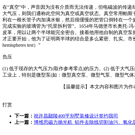
在“真空”中，声音因为没有介质而无法传递，但电磁波的传
大气压，则我们通称此空间为真空或真空状态。真空常用帕斯卡（P
利在一根长管子内加满水银，然后很缓慢的把管口倒转在一个盛
完成实验的玻璃管为“托里拆利管”。1654年马德堡市长奥托
皮革，用以让两个半球能完全密合。接着他用他自制的真空泵
才正要开始，他为了证明两半球的结合是多么紧密、扎实。市长拉
hemispheres test）”
负压
(1) 低于现存的大气压力(取作参考零点)的压力。(2) 
工业上，特别是微型泵(如：微型真空泵、微型气泵、微型气体
【温馨提示】本文内容和图片为作者所
打赏
下一篇：
祝许昌鄢陵400平别墅装修设计签约我司
上一篇：
博维思磁力抛光机_铝件去除线切割油污、氧化