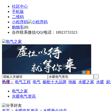
社区中心
手机版
二维码
小程序码
购物车
(
0
)
合作联系微信/QQ/电话：18923733323
1
2
热搜：
电气工程
电气
橱柜十大品牌
地板
水暖之家
水暖
厨
电气之家
水暖电气资讯
首页
>
水暖电气资讯
>
水暖商企动态