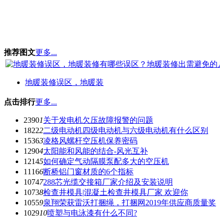
推荐图文
更多...
地暖装修误区，地暖装
点击排行
更多...
2390
1
关于发电机欠压故障报警的问题
1822
2
二级电动机四级电动机与六级电动机有什么区别
1536
3
凌格风螺杆空压机保养密码
1290
4
太阳能和风能的结合-风光互补
1214
5
如何确定气动隔膜泵配多大的空压机
1116
6
断桥铝门窗材质的6个指标
1074
7
288芯光缆交接箱厂家介绍及安装说明
1073
8
检查井模具|混凝土检查井模具厂家 欢迎你
1055
9
泉翔荣获雷沃打捆绳，打捆网2019年供应商质量奖
1029
10
喷塑与电泳漆有什么不同?