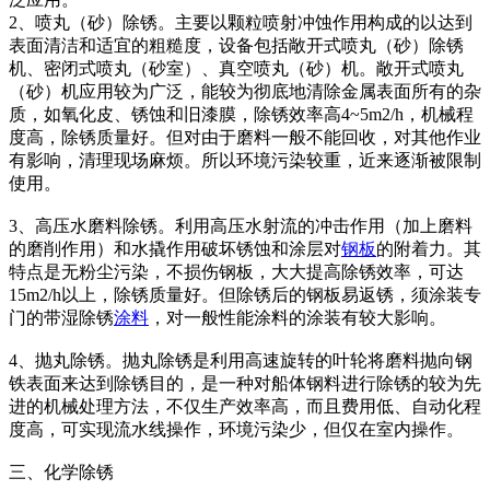
2、喷丸（砂）除锈。主要以颗粒喷射冲蚀作用构成的以达到
表面清洁和适宜的粗糙度，设备包括敞开式喷丸（砂）除锈
机、密闭式喷丸（砂室）、真空喷丸（砂）机。敞开式喷丸
（砂）机应用较为广泛，能较为彻底地清除金属表面所有的杂
质，如氧化皮、锈蚀和旧漆膜，除锈效率高4~5m2/h，机械程
度高，除锈质量好。但对由于磨料一般不能回收，对其他作业
有影响，清理现场麻烦。所以环境污染较重，近来逐渐被限制
使用。
3、高压水磨料除锈。利用高压水射流的冲击作用（加上磨料
的磨削作用）和水撬作用破坏锈蚀和涂层对
钢板
的附着力。其
特点是无粉尘污染，不损伤钢板，大大提高除锈效率，可达
15m2/h以上，除锈质量好。但除锈后的钢板易返锈，须涂装专
门的带湿除锈
涂料
，对一般性能涂料的涂装有较大影响。
4、抛丸除锈。抛丸除锈是利用高速旋转的叶轮将磨料抛向钢
铁表面来达到除锈目的，是一种对船体钢料进行除锈的较为先
进的机械处理方法，不仅生产效率高，而且费用低、自动化程
度高，可实现流水线操作，环境污染少，但仅在室内操作。
三、化学除锈