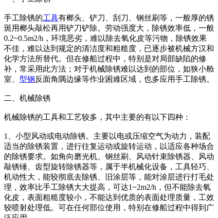
手工除锈的
工具
有榔头、铲刀、刮刀、钢丝刷等，一般厚的锈
斑用榔头敲松再用铲刀铲除。劳动强度大，除锈效率低，一般
0.2~0.5m2/h，环境恶劣，难以除去氧化皮等污物，除锈效果
不佳，难以达到规定的清洁度和粗糙度，已逐步被机械方汉和
化学方法所替代。但在修船过程中，特别是对局部缺陷的修
补，常采用此方法；对于机械除锈难以达到的部位，如狭小舱
室、
型钢
反面角隅边缘等作业困难区域，也多应用手工除锈。
二、机械除锈
机械除锈的工具和工艺较多，其中主要的有以下四种：
1、小型风动或电动除锈。主要以电或压缩空气为动力，装配
适当的除锈装置，进行往复运动或旋转运动，以适应各种场合
的除锈要求。如角向磨光机、钢丝刷、风动针束除锈器、风动
敲锈锤、齿型旋转除锈器等，属于半机械化设备，工具轻巧、
机动性大，能较彻底去除锈、旧涂层等，能对涂层进行打毛处
理，效率比手工除锈大大提高，可达1~2m2/h，但不能除去氧
化皮，表面粗糙度较小，不能达到优质的表面处理质量，工效
较喷射处理低。可在任何部位使用，特别在修船过程中得到广
泛应用。