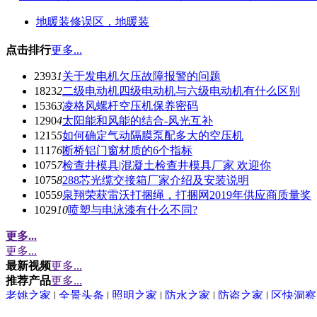
地暖装修误区，地暖装
点击排行
更多...
2393
1
关于发电机欠压故障报警的问题
1823
2
二级电动机四级电动机与六级电动机有什么区别
1536
3
凌格风螺杆空压机保养密码
1290
4
太阳能和风能的结合-风光互补
1215
5
如何确定气动隔膜泵配多大的空压机
1117
6
断桥铝门窗材质的6个指标
1075
7
检查井模具|混凝土检查井模具厂家 欢迎你
1075
8
288芯光缆交接箱厂家介绍及安装说明
1055
9
泉翔荣获雷沃打捆绳，打捆网2019年供应商质量奖
1029
10
喷塑与电泳漆有什么不同?
更多...
更多...
最新视频
更多...
推荐产品
更多...
老姚之家
|
全景头条
|
照明之家
|
防水之家
|
防盗之家
|
区快洞察
建材
|
建材之家
|
关于我们
|
联系方式
|
使用协议
|
版权隐私