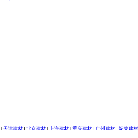
|
天津建材
|
北京建材
|
上海建材
|
重庆建材
|
广州建材
|
韶关建
|
网站地图
|
排名推广
|
广告服务
|
积分换礼
|
RSS订阅
|
sitemap
|