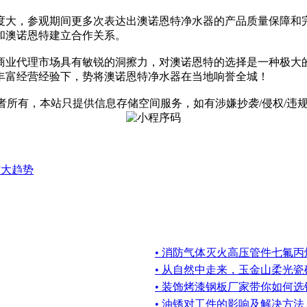
度大，参观期间更多次表达出澳诺恩特净水器的产品质量保障和
和澳诺恩特建立合作关系。
商业代理市场具有敏锐的洞擦力，对澳诺恩特的选择是一种极大
丰富经营经验下，势将澳诺恩特净水器在当地响誉全城！
有，本站只提供信息存储空间服务，如有涉嫌抄袭/侵权/违规内容请
材大趋势
• 消防气体灭火高压管件七氟
• 从自然中走来，玉金山柔光瓷
• 装饰烤漆钢板厂家带你如何
• 油锈对工件的影响及解决方法