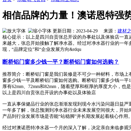
相信品牌的力量！澳诺恩特强
更新日期：2023-04-29 来源：
建材
核心提示：以上是四川自贡张总开设的办事处以及体验店一直
来越大，张总开始接触了解净水器。经过对净水器行业的一年
现，“品牌定位”和“企业发展方向&rdqu
断桥铝门窗多少钱一平？断桥铝门窗如何选购？
推荐简介：断桥铝门窗是我们装修是不可少一种材料，市场上
窗多少钱一平及断桥铝门窗如何选购。断桥铝门窗多少钱一平1、
厚有62mm、72mm和82mm，随着壁厚和框厚的厚度大小，也是会..
以上是四川自贡张总开设的办事处以及体验店
一直从事保健品行业的张总渐渐发现到现今水污染问题日益严
一年多了解，张总预测到净水器行业未来发展空间很大，开始对
产品到行业发展市场是否能“站稳脚”并长期发展起着核心作用
经过对澳诺恩特净水器一个月的深入了解，决定亲自来临参观