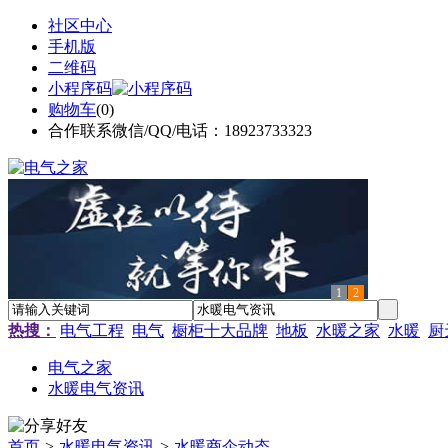
社区中心
手机版
二维码
小程序码
购物车
(
0
)
合作联系微信/QQ/电话：18923733323
1
2
热搜：
电气工程
电气
橱柜十大品牌
地板
水暖之家
水暖
厨
电气之家
水暖电气资讯
首页
>
水暖电气资讯
>
水暖商企动态