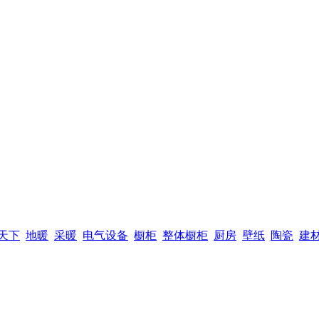
天下
地暖
采暖
电气设备
橱柜
整体橱柜
厨房
壁纸
陶瓷
建