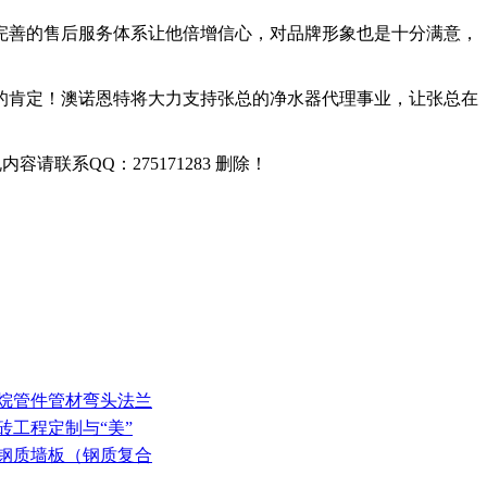
完善的售后服务体系让他倍增信心，对品牌形象也是十分满意，
的肯定！澳诺恩特将大力支持张总的净水器代理事业，让张总在
联系QQ：275171283 删除！
丙烷管件管材弯头法兰
砖工程定制与“美”
选钢质墙板（钢质复合