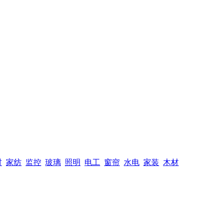
材
家纺
监控
玻璃
照明
电工
窗帘
水电
家装
木材