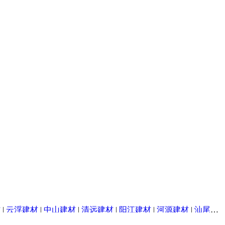
材
|
云浮建材
|
中山建材
|
清远建材
|
阳江建材
|
河源建材
|
汕尾建材
粤ICP备14017808号