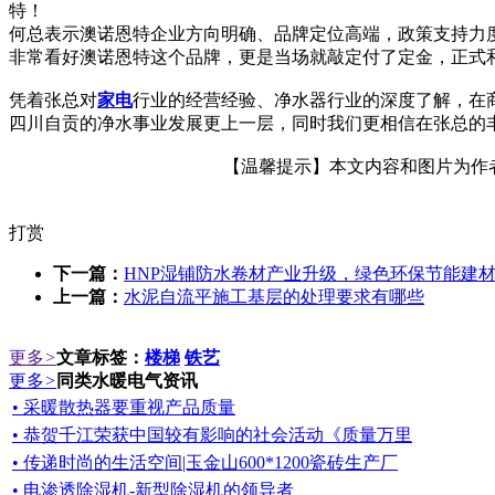
特！
何总表示澳诺恩特企业方向明确、品牌定位高端，政策支持力
非常看好澳诺恩特这个品牌，更是当场就敲定付了定金，正式
凭着张总对
家电
行业的经营经验、净水器行业的深度了解，在
四川自贡的净水事业发展更上一层，同时我们更相信在张总的
【温馨提示】本文内容和图片为作者所
打赏
下一篇：
HNP湿铺防水卷材产业升级，绿色环保节能建
上一篇：
水泥自流平施工基层的处理要求有哪些
更多
>
文章标签：
楼梯
铁艺
更多
>
同类水暖电气资讯
• 采暖散热器要重视产品质量
• 恭贺千江荣获中国较有影响的社会活动《质量万里
• 传递时尚的生活空间|玉金山600*1200瓷砖生产厂
• 电渗透除湿机-新型除湿机的领导者